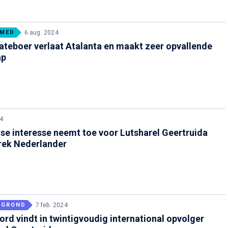
RMED
6 aug. 2024
teboer verlaat Atalanta en maakt zeer opvallende
ap
4
nse interesse neemt toe voor Lutsharel Geertruida
rek Nederlander
RGROND
7 feb. 2024
rd vindt in twintigvoudig international opvolger