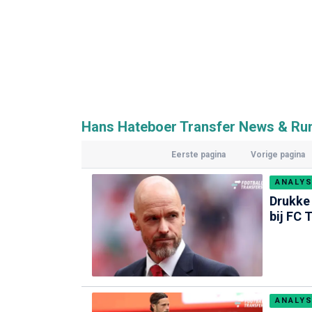
Hans Hateboer Transfer News & R
Eerste pagina
Vorige pagina
ANALYS
Drukke 
bij FC 
ANALYS