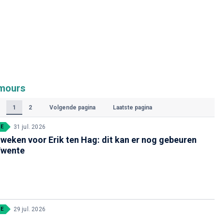
umours
1
2
Volgende pagina
Laatste pagina
(Huidige)
E
31 jul. 2026
weken voor Erik ten Hag: dit kan er nog gebeuren
Twente
E
29 jul. 2026