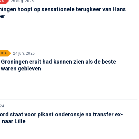
NG
25 aug. 2025
ningen hoopt op sensationele terugkeer van Hans
er
IEF
24 jun. 2025
Groningen eruit had kunnen zien als de beste
 waren gebleven
024
rd staat voor pikant onderonsje na transfer ex-
 naar Lille