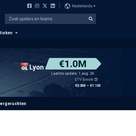
Nederlands
stieken
€1.0M
Lyon
Laatste update: 1 aug. 26
ETV Bereik
€0.8M – €1.1M
fergeruchten