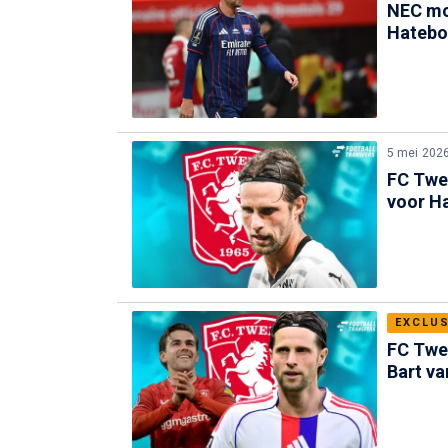
NEC mo
Hatebo
5 mei 202
FC Twen
voor H
EXCLUS
FC Twe
Bart va