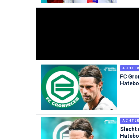
ACHTE
FC Gron
Hatebo
ACHTE
Slecht 
Hatebo