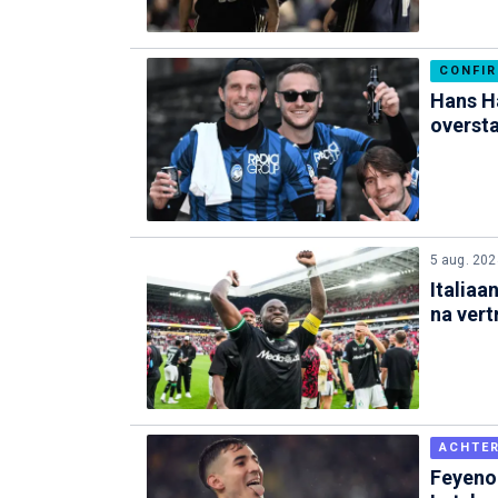
CONFI
Hans Ha
overst
5 aug. 202
Italiaa
na vert
ACHTE
Feyenoo