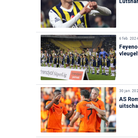
Lutshar
6 feb. 202
Feyeno
vleuge
30 jan. 20
AS Rom
uitscha