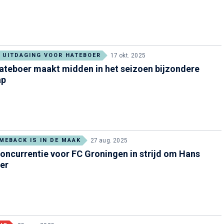
 UITDAGING VOOR HATEBOER
17 okt. 2025
ateboer maakt midden in het seizoen bijzondere
ap
MEBACK IS IN DE MAAK
27 aug. 2025
oncurrentie voor FC Groningen in strijd om Hans
er