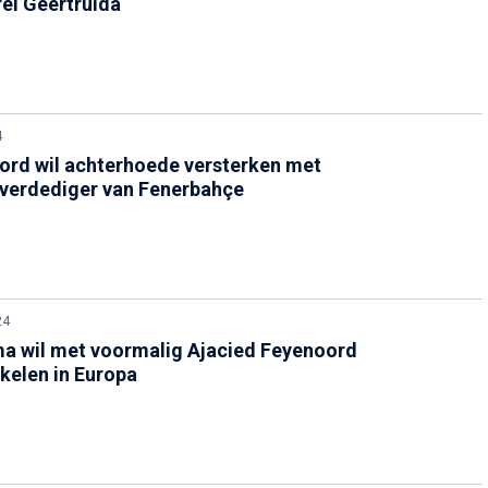
el Geertruida
4
ord wil achterhoede versterken met
lverdediger van Fenerbahçe
24
a wil met voormalig Ajacied Feyenoord
kelen in Europa