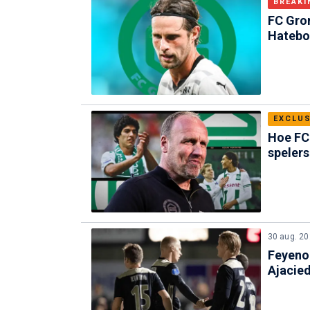
BREAKI
FC Gro
Hatebo
EXCLUS
Hoe FC 
spelers
30 aug. 2
Feyenoo
Ajacied