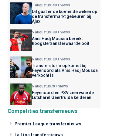
1 augustus
15K+ views
Dit gaat er de komende weken op
de transfermarkt gebeuren bij
Ajax
5 augustus
13K+ views
Anis Hadj Moussa bereikt
hoogste transferwaarde ooit
6 augustus
12K+ views
Transferstorm op komst bij
Feyenoord als Anis Hadj Moussa
verkocht is
6 augustus
7K+ views
Feyenoord en PSV zien waarde
Lutsharel Geertruida kelderen
Competities transfernieuws
Premier League transfernieuws
La Liga transfernieuws