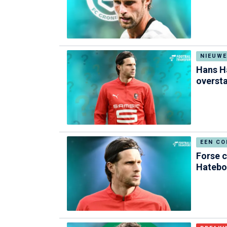
NIEUWE
Hans H
overst
EEN CO
Forse c
Hatebo