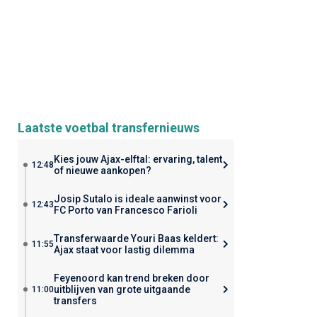
Laatste voetbal transfernieuws
Kies jouw Ajax-elftal: ervaring, talent
12:48
of nieuwe aankopen?
Josip Sutalo is ideale aanwinst voor
12:43
FC Porto van Francesco Farioli
Transferwaarde Youri Baas keldert:
11:55
Ajax staat voor lastig dilemma
Feyenoord kan trend breken door
uitblijven van grote uitgaande
11:00
transfers