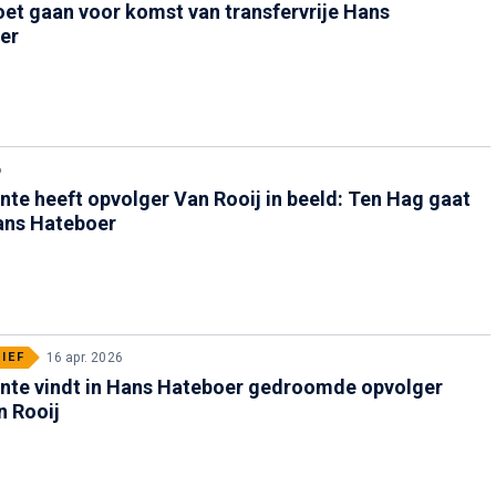
et gaan voor komst van transfervrije Hans
er
6
te heeft opvolger Van Rooij in beeld: Ten Hag gaat
ans Hateboer
IEF
16 apr. 2026
nte vindt in Hans Hateboer gedroomde opvolger
n Rooij