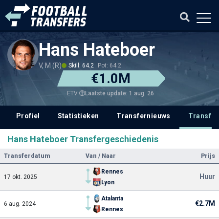
Hans Hateboer
V, M (R)
Skill: 64.2
Pot: 64.2
€1.0M
Laatste update: 1 aug. 26
ETV
Profiel
Statistieken
Transfernieuws
Transfer
Hans Hateboer Transfergeschiedenis
Transferdatum
Van / Naar
Prijs
Rennes
Huur
17 okt. 2025
Lyon
Atalanta
€2.7M
6 aug. 2024
Rennes