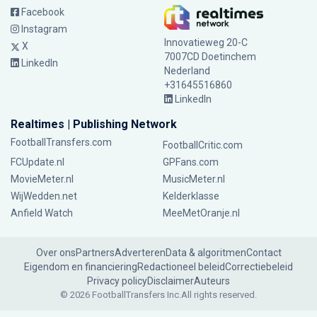
Facebook
Instagram
Innovatieweg 20-C
X
7007CD Doetinchem
LinkedIn
Nederland
+31645516860
LinkedIn
Realtimes | Publishing Network
FootballTransfers.com
FootballCritic.com
FCUpdate.nl
GPFans.com
MovieMeter.nl
MusicMeter.nl
WijWedden.net
Kelderklasse
Anfield Watch
MeeMetOranje.nl
Over ons
Partners
Adverteren
Data & algoritmen
Contact
Eigendom en financiering
Redactioneel beleid
Correctiebeleid
Privacy policy
Disclaimer
Auteurs
© 2026 FootballTransfers Inc.
All rights reserved.