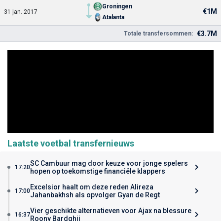
Groningen
€1M
31 jan. 2017
Atalanta
€3.7M
Totale transfersommen:
Laatste voetbal transfernieuws
SC Cambuur mag door keuze voor jonge spelers
17:20
hopen op toekomstige financiële klappers
Excelsior haalt om deze reden Alireza
17:00
Jahanbakhsh als opvolger Gyan de Regt
Vier geschikte alternatieven voor Ajax na blessure
16:37
Roony Bardghji