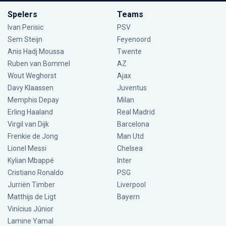
Spelers
Teams
Ivan Perisic
PSV
Sem Steijn
Feyenoord
Anis Hadj Moussa
Twente
Ruben van Bommel
AZ
Wout Weghorst
Ajax
Davy Klaassen
Juventus
Memphis Depay
Milan
Erling Haaland
Real Madrid
Virgil van Dijk
Barcelona
Frenkie de Jong
Man Utd
Lionel Messi
Chelsea
Kylian Mbappé
Inter
Cristiano Ronaldo
PSG
Jurriën Timber
Liverpool
Matthijs de Ligt
Bayern
Vinícius Júnior
Lamine Yamal