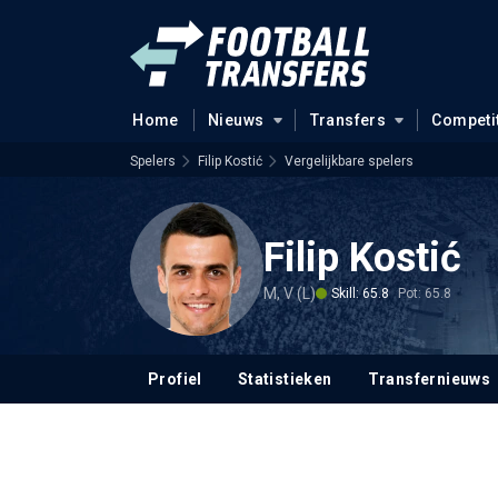
Home
Nieuws
Transfers
Competi
Spelers
Filip Kostić
Vergelijkbare spelers
Filip Kostić
M, V (L)
Skill: 65.8
Pot: 65.8
Profiel
Statistieken
Transfernieuws