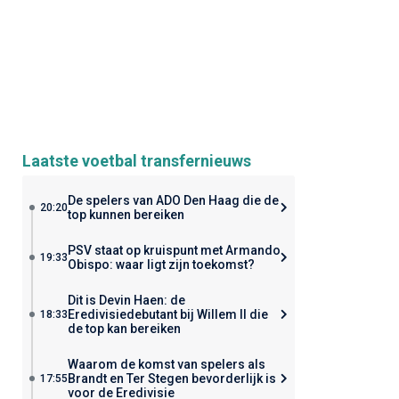
Laatste voetbal transfernieuws
De spelers van ADO Den Haag die de
20:20
top kunnen bereiken
PSV staat op kruispunt met Armando
19:33
Obispo: waar ligt zijn toekomst?
Dit is Devin Haen: de
Eredivisiedebutant bij Willem II die
18:33
de top kan bereiken
Waarom de komst van spelers als
Brandt en Ter Stegen bevorderlijk is
17:55
voor de Eredivisie