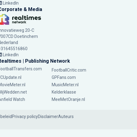
LinkedIn
Corporate & Media
Innovatieweg 20-C
7007CD Doetinchem
Nederland
+31645516860
LinkedIn
Realtimes | Publishing Network
FootballTransfers.com
FootballCritic.com
FCUpdate.nl
GPFans.com
MovieMeter.nl
MusicMeter.nl
WijWedden.net
Kelderklasse
Anfield Watch
MeeMetOranje.nl
ebeleid
Privacy policy
Disclaimer
Auteurs