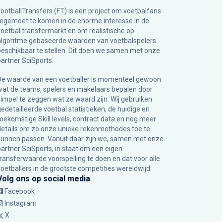
FootballTransfers (FT) is een project om voetbalfans
tegemoet te komen in de enorme interesse in de
voetbal transfermarkt en om realistische op
algoritme gebaseerde waarden van voetbalspelers
beschikbaar te stellen. Dit doen we samen met onze
partner
SciSports
.
De waarde van een voetballer is momenteel gewoon
wat de teams, spelers en makelaars bepalen door
simpel te zeggen wat ze waard zijn. Wij gebruiken
gedetailleerde voetbal statistieken, de huidige en
toekomstige Skill levels, contract data en nog meer
details om zo onze unieke rekenmethodes toe te
kunnen passen. Vanuit daar zijn we, samen met onze
partner SciSports, in staat om een eigen
transferwaarde voorspelling te doen en dat voor alle
voetballers in de grootste competities wereldwijd.
Volg ons op social media
Facebook
Instagram
X