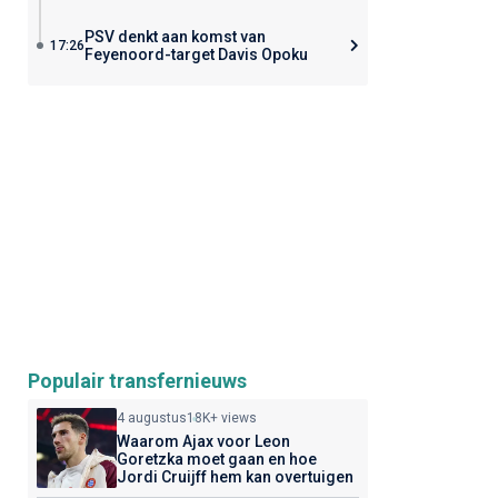
PSV denkt aan komst van
17:26
Feyenoord-target Davis Opoku
Populair transfernieuws
4 augustus
18K+ views
Waarom Ajax voor Leon
Goretzka moet gaan en hoe
Jordi Cruijff hem kan overtuigen