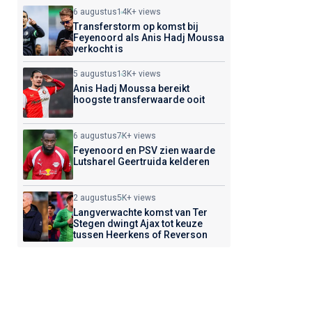
6 augustus
14K+ views
Transferstorm op komst bij
Feyenoord als Anis Hadj Moussa
verkocht is
5 augustus
13K+ views
Anis Hadj Moussa bereikt
hoogste transferwaarde ooit
6 augustus
7K+ views
Feyenoord en PSV zien waarde
Lutsharel Geertruida kelderen
2 augustus
5K+ views
Langverwachte komst van Ter
Stegen dwingt Ajax tot keuze
tussen Heerkens of Reverson