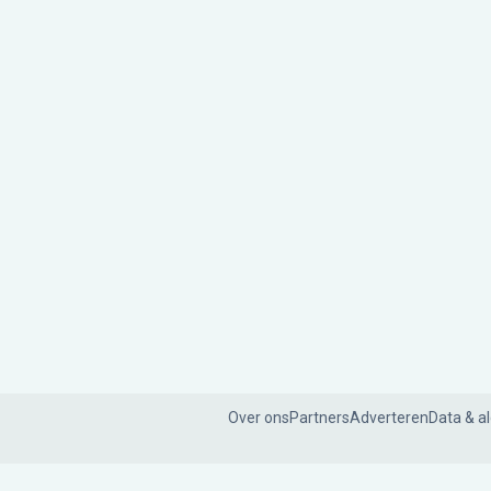
Over ons
Partners
Adverteren
Data & a