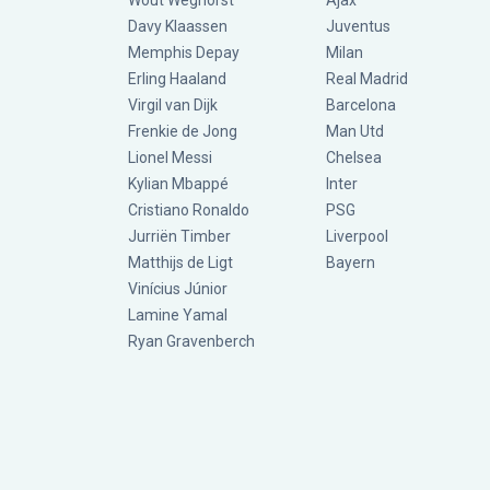
Wout Weghorst
Ajax
Davy Klaassen
Juventus
Memphis Depay
Milan
Erling Haaland
Real Madrid
Virgil van Dijk
Barcelona
Frenkie de Jong
Man Utd
Lionel Messi
Chelsea
Kylian Mbappé
Inter
Cristiano Ronaldo
PSG
Jurriën Timber
Liverpool
Matthijs de Ligt
Bayern
Vinícius Júnior
Lamine Yamal
Ryan Gravenberch