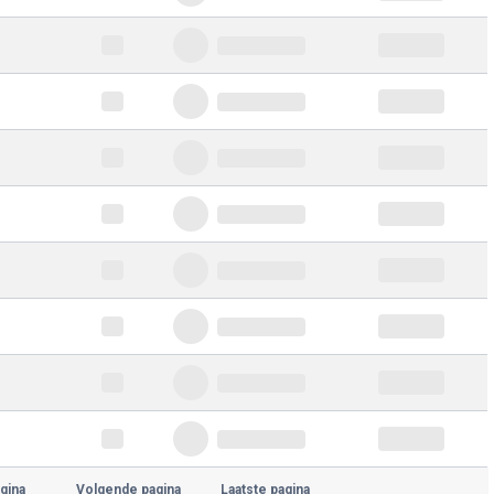
gina
Volgende pagina
Laatste pagina