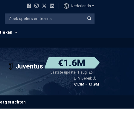
Nederlands
stieken
€1.6M
Juventus
Laatste update: 1 aug. 26
ETV Bereik
€1.3M – €1.9M
fergeruchten