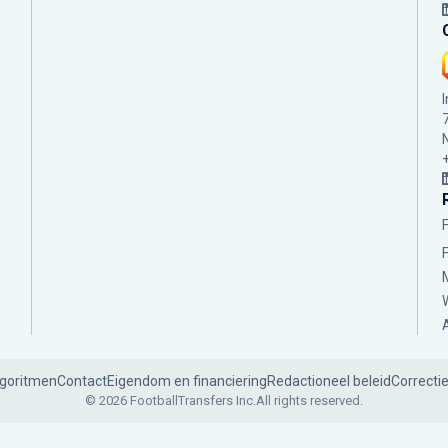
lgoritmen
Contact
Eigendom en financiering
Redactioneel beleid
Correcti
© 2026 FootballTransfers Inc.
All rights reserved.