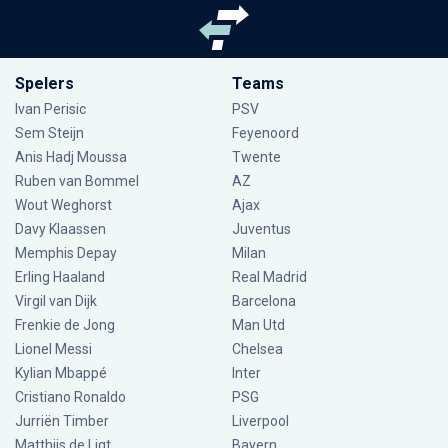
Spelers
Teams
Ivan Perisic
PSV
Sem Steijn
Feyenoord
Anis Hadj Moussa
Twente
Ruben van Bommel
AZ
Wout Weghorst
Ajax
Davy Klaassen
Juventus
Memphis Depay
Milan
Erling Haaland
Real Madrid
Virgil van Dijk
Barcelona
Frenkie de Jong
Man Utd
Lionel Messi
Chelsea
Kylian Mbappé
Inter
Cristiano Ronaldo
PSG
Jurriën Timber
Liverpool
Matthijs de Ligt
Bayern