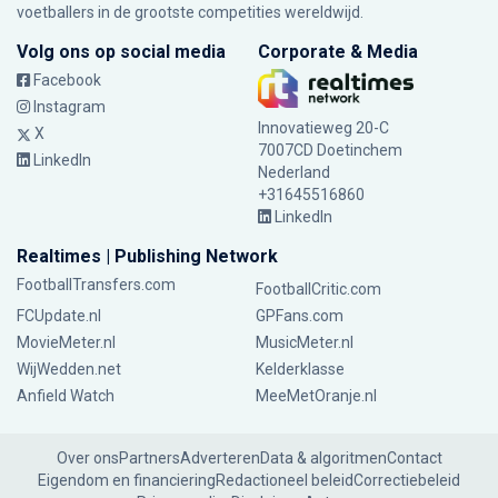
voetballers in de grootste competities wereldwijd.
Volg ons op social media
Corporate & Media
Facebook
Instagram
Innovatieweg 20-C
X
7007CD Doetinchem
LinkedIn
Nederland
+31645516860
LinkedIn
Realtimes | Publishing Network
FootballTransfers.com
FootballCritic.com
FCUpdate.nl
GPFans.com
MovieMeter.nl
MusicMeter.nl
WijWedden.net
Kelderklasse
Anfield Watch
MeeMetOranje.nl
Over ons
Partners
Adverteren
Data & algoritmen
Contact
Eigendom en financiering
Redactioneel beleid
Correctiebeleid