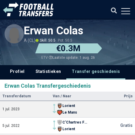
Erwan Colas
A (CL)
Skill: 50.5
Pot: 50.5
€0.3M
Laatste update: 1 aug. 26
ETV
Profiel
Statistieken
Transfer geschiedenis
V
Erwan Colas Transfergeschiedenis
Transferdatum
Van / Naar
Prijs
Lorient
1 jul. 2023
Le Mans
C'Chartres Football
Gratis
5 jul. 2022
Lorient