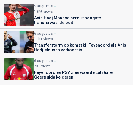
5 augustus
13K+ views
Anis Hadj Moussa bereikt hoogste
transferwaarde ooit
6 augustus
11K+ views
Transferstorm op komst bij Feyenoord als Anis
Hadj Moussa verkocht is
6 augustus
7K+ views
Feyenoord en PSV zien waarde Lutsharel
Geertruida kelderen