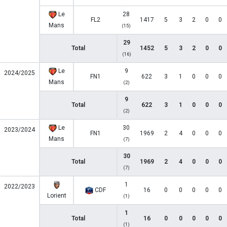
Le
28
FL2
1417
5
3
2
0
0
Mans
(15)
29
Total
1452
5
3
2
0
0
(16)
Le
9
2024/2025
FN1
622
3
1
0
0
0
Mans
(2)
9
Total
622
3
1
0
0
0
(2)
Le
30
2023/2024
FN1
1969
2
4
0
0
0
Mans
(7)
30
Total
1969
2
4
0
0
0
(7)
1
2022/2023
CDF
16
0
0
0
0
0
Lorient
(1)
1
Total
16
0
0
0
0
0
(1)