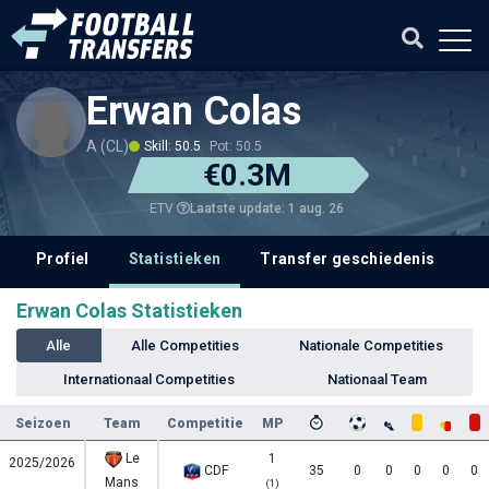
Erwan Colas
A (CL)
Skill: 50.5
Pot: 50.5
€0.3M
Laatste update: 1 aug. 26
ETV
Profiel
Statistieken
Transfer geschiedenis
V
Erwan Colas Statistieken
Alle
Alle Competities
Nationale Competities
Internationaal Competities
Nationaal Team
Seizoen
Team
Competitie
MP
Le
1
2025/2026
CDF
35
0
0
0
0
0
Mans
(1)