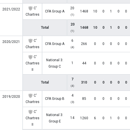
C'
20
2021/2022
CFA Group A
1468
10
0
1
0
0
Chartres
(1)
20
Total
1468
10
0
1
0
0
(1)
C'
6
2020/2021
CFA Group A
266
0
0
0
0
0
Chartres
(4)
C'
National 3:
1
Chartres
44
0
0
0
0
0
Group C
II
7
Total
310
0
0
0
0
0
(4)
C'
4
2019/2020
CFA Group B
85
0
0
0
0
0
Chartres
(3)
C'
National 3:
14
Chartres
1260
6
0
1
0
0
Group E
II