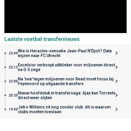
Laatste voetbal transfernieuws
Wie is Heracles-sensatie Jean-Paul N'Djoli? Data
22:49
wijzen naar FC Utrecht
Excelsior verkoopt uitblinker voor miljoenen direct
22:12
na 0-5 zege
Na 'nee' tegen miljoenen voor Read moet focus bij
22:00
Feyenoord op uitgaande transfers
Nieuw hoofdstuk in transfersaga: Ajax kan Torrents
20:20
direct weer slijten
Jetro Willems zit nog zonder club: dit is waarom
19:50
clubs moeten toeslaan