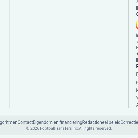
lgoritmen
Contact
Eigendom en financiering
Redactioneel beleid
Correcti
© 2026 FootballTransfers Inc.
All rights reserved.