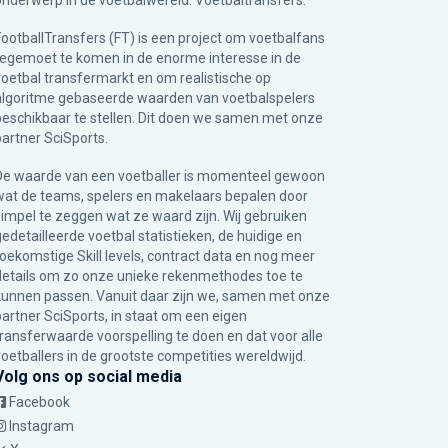
onderwerp in de voetbalwereld: Voetbaltransfers.
FootballTransfers (FT) is een project om voetbalfans
tegemoet te komen in de enorme interesse in de
voetbal transfermarkt en om realistische op
algoritme gebaseerde waarden van voetbalspelers
beschikbaar te stellen. Dit doen we samen met onze
partner
SciSports
.
De waarde van een voetballer is momenteel gewoon
wat de teams, spelers en makelaars bepalen door
simpel te zeggen wat ze waard zijn. Wij gebruiken
gedetailleerde voetbal statistieken, de huidige en
toekomstige Skill levels, contract data en nog meer
details om zo onze unieke rekenmethodes toe te
kunnen passen. Vanuit daar zijn we, samen met onze
partner SciSports, in staat om een eigen
transferwaarde voorspelling te doen en dat voor alle
voetballers in de grootste competities wereldwijd.
Volg ons op social media
Facebook
Instagram