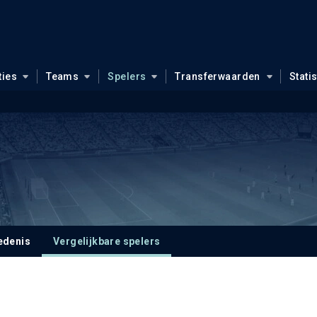
ties
Teams
Spelers
Transferwaarden
Stati
edenis
Vergelijkbare spelers