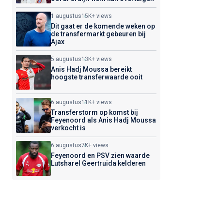
1 augustus
15K+ views
Dit gaat er de komende weken op
de transfermarkt gebeuren bij
Ajax
5 augustus
13K+ views
Anis Hadj Moussa bereikt
hoogste transferwaarde ooit
6 augustus
11K+ views
Transferstorm op komst bij
Feyenoord als Anis Hadj Moussa
verkocht is
6 augustus
7K+ views
Feyenoord en PSV zien waarde
Lutsharel Geertruida kelderen