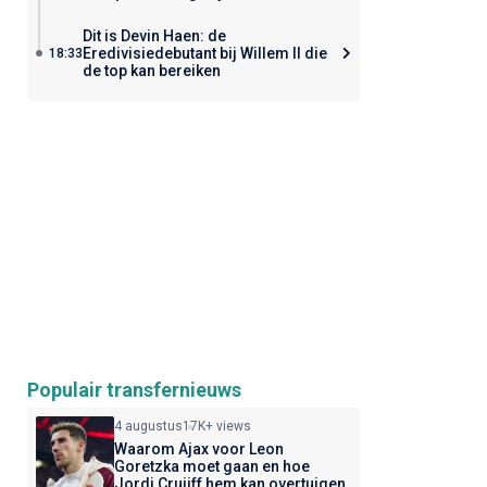
Dit is Devin Haen: de
Eredivisiedebutant bij Willem II die
18:33
de top kan bereiken
Populair transfernieuws
4 augustus
17K+ views
Waarom Ajax voor Leon
Goretzka moet gaan en hoe
Jordi Cruijff hem kan overtuigen