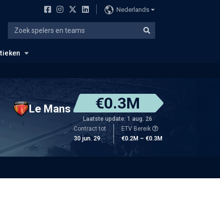
Nederlands
stieken
€0.3M
Le Mans
Laatste update: 1 aug. 26
Contract tot
ETV Bereik
30 jun. 29
€0.2M – €0.3M