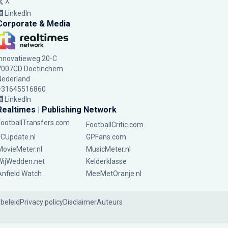
X
LinkedIn
Corporate & Media
Innovatieweg 20-C
7007CD Doetinchem
Nederland
+31645516860
LinkedIn
Realtimes | Publishing Network
FootballTransfers.com
FootballCritic.com
FCUpdate.nl
GPFans.com
MovieMeter.nl
MusicMeter.nl
WijWedden.net
Kelderklasse
Anfield Watch
MeeMetOranje.nl
ebeleid
Privacy policy
Disclaimer
Auteurs