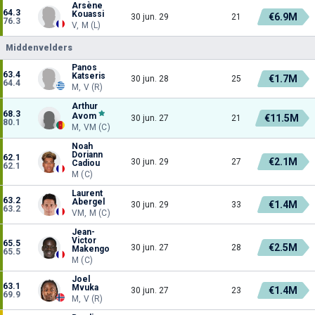
Arsène
64.3
Kouassi
€6.9M
30 jun. 29
21
76.3
V, M (L)
Middenvelders
Panos
63.4
Katseris
€1.7M
30 jun. 28
25
64.4
M, V (R)
Arthur
68.3
Avom
€11.5M
30 jun. 27
21
80.1
M, VM (C)
Noah
Doriann
62.1
€2.1M
30 jun. 29
27
Cadiou
62.1
M (C)
Laurent
63.2
Abergel
€1.4M
30 jun. 29
33
63.2
VM, M (C)
Jean-
Victor
65.5
€2.5M
30 jun. 27
28
Makengo
65.5
M (C)
Joel
63.1
Mvuka
€1.4M
30 jun. 27
23
69.9
M, V (R)