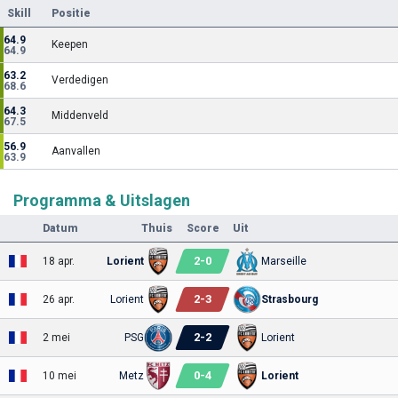
Skill
Positie
64.9
Keepen
64.9
63.2
Verdedigen
68.6
64.3
Middenveld
67.5
56.9
Aanvallen
63.9
Programma & Uitslagen
Datum
Thuis
Score
Uit
2
-
0
18 apr.
Lorient
Marseille
2
-
3
26 apr.
Lorient
Strasbourg
2
-
2
2 mei
PSG
Lorient
0
-
4
10 mei
Metz
Lorient