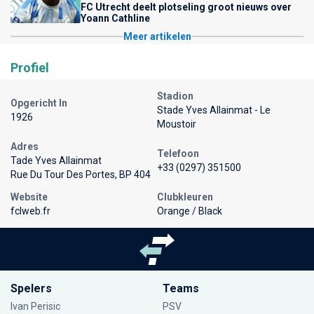
FC Utrecht deelt plotseling groot nieuws over
Yoann Cathline
Meer artikelen
Profiel
Stadion
Opgericht In
Stade Yves Allainmat - Le
1926
Moustoir
Adres
Telefoon
Tade Yves Allainmat
+33 (0297) 351500
Rue Du Tour Des Portes, BP 404
Website
Clubkleuren
fclweb.fr
Orange / Black
Spelers
Teams
Ivan Perisic
PSV