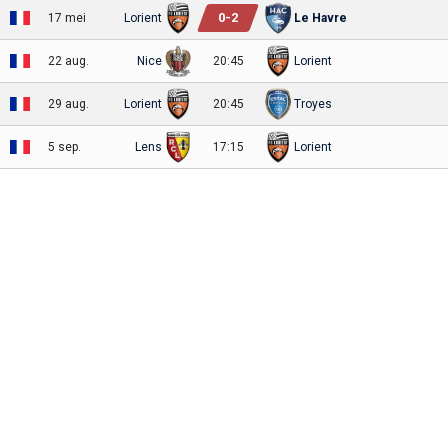
0
-
2
17 mei
Lorient
Le Havre
22 aug.
Nice
20:45
Lorient
29 aug.
Lorient
20:45
Troyes
5 sep.
Lens
17:15
Lorient