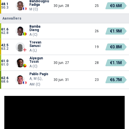
Bandiougou
48.1
Fadiga
€0.6M
30 jun. 28
25
50.3
M (C)
Aanvallers
Bamba
61.6
Dieng
€1.9M
26
62.8
A (C)
Trevan
42.5
Sanusi
€0.8M
19
63.2
A (L)
Aiyegun
61.0
Tosin
€1.1M
30 jun. 27
28
61.0
A (C)
Pablo Pagis
62.6
A, M (L),
€6.7M
30 jun. 31
23
68.6
AM (C)