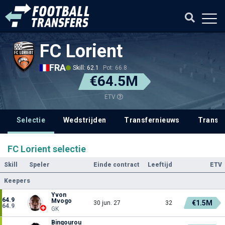
FC Lorient
FRA
Skill: 62.1
Pot: 66.8
€64.5M
ETV
Selectie
Wedstrijden
Transfernieuws
Transf
FC Lorient selectie
Skill
Speler
Einde contract
Leeftijd
ETV
Keepers
Yvon
64.9
Mvogo
€1.5M
30 jun. 27
32
64.9
GK
Bingourou