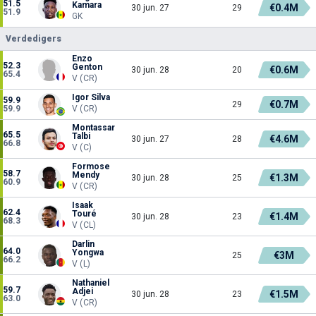
51.5
Kamara
€0.4M
30 jun. 27
29
51.9
GK
Verdedigers
Enzo
52.3
Genton
€0.6M
30 jun. 28
20
65.4
V (CR)
Igor Silva
59.9
€0.7M
29
59.9
V (CR)
Montassar
65.5
Talbi
€4.6M
30 jun. 27
28
66.8
V (C)
Formose
58.7
Mendy
€1.3M
30 jun. 28
25
60.9
V (CR)
Isaak
62.4
Touré
€1.4M
30 jun. 28
23
68.3
V (CL)
Darlin
64.0
Yongwa
€3M
25
66.2
V (L)
Nathaniel
59.7
Adjei
€1.5M
30 jun. 28
23
63.0
V (CR)