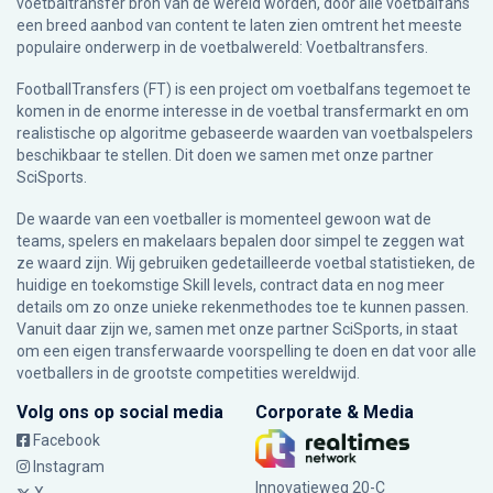
voetbaltransfer bron van de wereld worden, door alle voetbalfans
een breed aanbod van content te laten zien omtrent het meeste
populaire onderwerp in de voetbalwereld: Voetbaltransfers.
FootballTransfers (FT) is een project om voetbalfans tegemoet te
komen in de enorme interesse in de voetbal transfermarkt en om
realistische op algoritme gebaseerde waarden van voetbalspelers
beschikbaar te stellen. Dit doen we samen met onze partner
SciSports
.
De waarde van een voetballer is momenteel gewoon wat de
teams, spelers en makelaars bepalen door simpel te zeggen wat
ze waard zijn. Wij gebruiken gedetailleerde voetbal statistieken, de
huidige en toekomstige Skill levels, contract data en nog meer
details om zo onze unieke rekenmethodes toe te kunnen passen.
Vanuit daar zijn we, samen met onze partner SciSports, in staat
om een eigen transferwaarde voorspelling te doen en dat voor alle
voetballers in de grootste competities wereldwijd.
Volg ons op social media
Corporate & Media
Facebook
Instagram
Innovatieweg 20-C