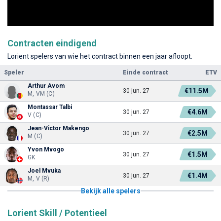
Contracten eindigend
Lorient spelers van wie het contract binnen een jaar afloopt.
Speler
Einde contract
ETV
Arthur Avom
€11.5M
30 jun. 27
M, VM (C)
Montassar Talbi
€4.6M
30 jun. 27
V (C)
Jean-Victor Makengo
€2.5M
30 jun. 27
M (C)
Yvon Mvogo
€1.5M
30 jun. 27
GK
Joel Mvuka
€1.4M
30 jun. 27
M, V (R)
Bekijk alle spelers
Lorient Skill / Potentieel