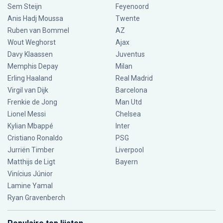
Sem Steijn
Feyenoord
Anis Hadj Moussa
Twente
Ruben van Bommel
AZ
Wout Weghorst
Ajax
Davy Klaassen
Juventus
Memphis Depay
Milan
Erling Haaland
Real Madrid
Virgil van Dijk
Barcelona
Frenkie de Jong
Man Utd
Lionel Messi
Chelsea
Kylian Mbappé
Inter
Cristiano Ronaldo
PSG
Jurriën Timber
Liverpool
Matthijs de Ligt
Bayern
Vinícius Júnior
Lamine Yamal
Ryan Gravenberch