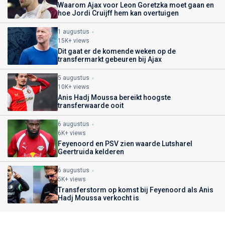
Waarom Ajax voor Leon Goretzka moet gaan en
hoe Jordi Cruijff hem kan overtuigen
1 augustus
15K+ views
Dit gaat er de komende weken op de
transfermarkt gebeuren bij Ajax
5 augustus
10K+ views
Anis Hadj Moussa bereikt hoogste
transferwaarde ooit
6 augustus
6K+ views
Feyenoord en PSV zien waarde Lutsharel
Geertruida kelderen
6 augustus
5K+ views
Transferstorm op komst bij Feyenoord als Anis
Hadj Moussa verkocht is