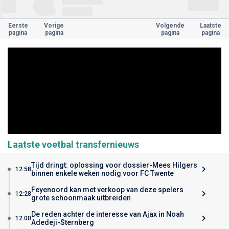
Eerste
Vorige
Volgende
Laatste
pagina
pagina
pagina
pagina
Laatste voetbal transfernieuws
Tijd dringt: oplossing voor dossier-Mees Hilgers
12:58
binnen enkele weken nodig voor FC Twente
Feyenoord kan met verkoop van deze spelers
12:28
grote schoonmaak uitbreiden
De reden achter de interesse van Ajax in Noah
12:00
Adedeji-Sternberg