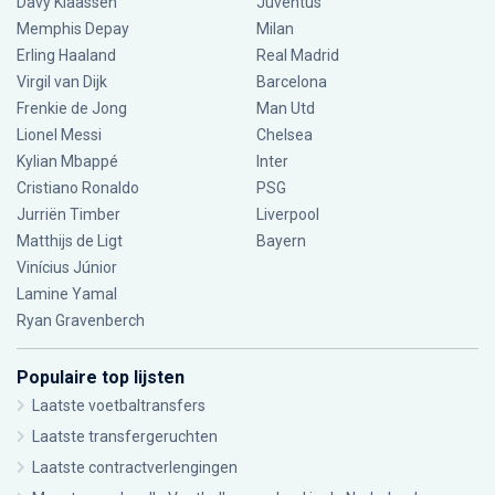
Davy Klaassen
Juventus
Memphis Depay
Milan
Erling Haaland
Real Madrid
Virgil van Dijk
Barcelona
Frenkie de Jong
Man Utd
Lionel Messi
Chelsea
Kylian Mbappé
Inter
Cristiano Ronaldo
PSG
Jurriën Timber
Liverpool
Matthijs de Ligt
Bayern
Vinícius Júnior
Lamine Yamal
Ryan Gravenberch
Populaire top lijsten
Laatste voetbaltransfers
Laatste transfergeruchten
Laatste contractverlengingen