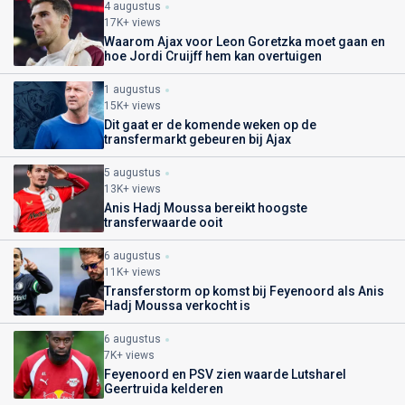
4 augustus
17K+ views
Waarom Ajax voor Leon Goretzka moet gaan en
hoe Jordi Cruijff hem kan overtuigen
1 augustus
15K+ views
Dit gaat er de komende weken op de
transfermarkt gebeuren bij Ajax
5 augustus
13K+ views
Anis Hadj Moussa bereikt hoogste
transferwaarde ooit
6 augustus
11K+ views
Transferstorm op komst bij Feyenoord als Anis
Hadj Moussa verkocht is
6 augustus
7K+ views
Feyenoord en PSV zien waarde Lutsharel
Geertruida kelderen