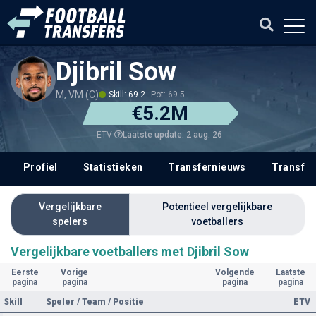
Djibril Sow
M, VM (C)
Skill: 69.2
Pot: 69.5
€5.2M
Laatste update: 2 aug. 26
ETV
Profiel
Statistieken
Transfernieuws
Transfer
Vergelijkbare
Potentieel vergelijkbare
spelers
voetballers
Vergelijkbare voetballers met Djibril Sow
Eerste
Vorige
Volgende
Laatste
pagina
pagina
pagina
pagina
Skill
Speler / Team / Positie
ETV