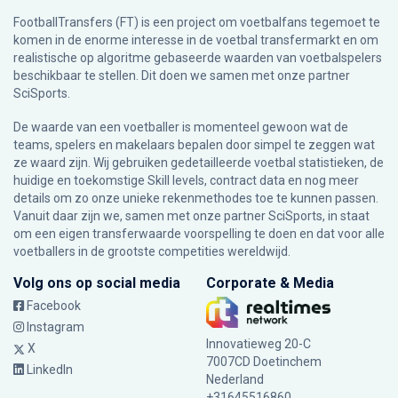
FootballTransfers (FT) is een project om voetbalfans tegemoet te
komen in de enorme interesse in de voetbal transfermarkt en om
realistische op algoritme gebaseerde waarden van voetbalspelers
beschikbaar te stellen. Dit doen we samen met onze partner
SciSports
.
De waarde van een voetballer is momenteel gewoon wat de
teams, spelers en makelaars bepalen door simpel te zeggen wat
ze waard zijn. Wij gebruiken gedetailleerde voetbal statistieken, de
huidige en toekomstige Skill levels, contract data en nog meer
details om zo onze unieke rekenmethodes toe te kunnen passen.
Vanuit daar zijn we, samen met onze partner SciSports, in staat
om een eigen transferwaarde voorspelling te doen en dat voor alle
voetballers in de grootste competities wereldwijd.
Volg ons op social media
Corporate & Media
Facebook
Instagram
Innovatieweg 20-C
X
7007CD Doetinchem
LinkedIn
Nederland
+31645516860