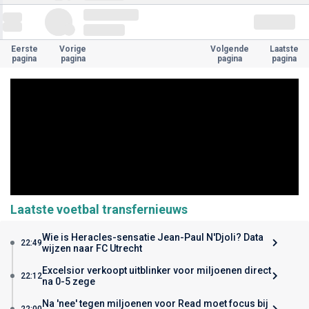
Eerste
Vorige
Volgende
Laatste
pagina
pagina
pagina
pagina
Laatste voetbal transfernieuws
Wie is Heracles-sensatie Jean-Paul N'Djoli? Data
22:49
wijzen naar FC Utrecht
Excelsior verkoopt uitblinker voor miljoenen direct
22:12
na 0-5 zege
Na 'nee' tegen miljoenen voor Read moet focus bij
22:00