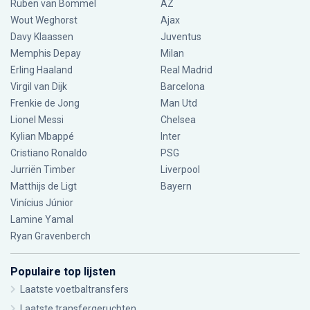
Ruben van Bommel
AZ
Wout Weghorst
Ajax
Davy Klaassen
Juventus
Memphis Depay
Milan
Erling Haaland
Real Madrid
Virgil van Dijk
Barcelona
Frenkie de Jong
Man Utd
Lionel Messi
Chelsea
Kylian Mbappé
Inter
Cristiano Ronaldo
PSG
Jurriën Timber
Liverpool
Matthijs de Ligt
Bayern
Vinícius Júnior
Lamine Yamal
Ryan Gravenberch
Populaire top lijsten
Laatste voetbaltransfers
Laatste transfergeruchten