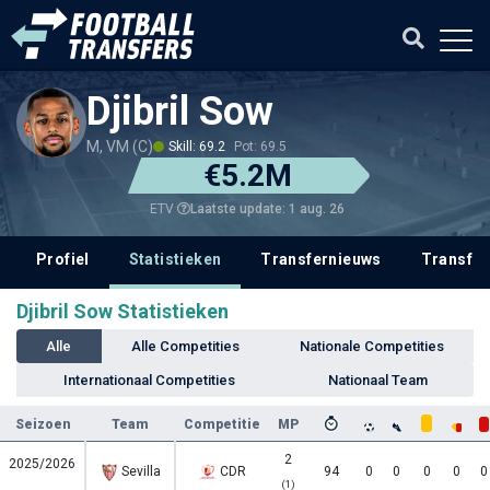
Djibril Sow
M, VM (C)
Skill: 69.2
Pot: 69.5
€5.2M
Laatste update: 1 aug. 26
ETV
Profiel
Statistieken
Transfernieuws
Transfer
Djibril Sow Statistieken
Alle
Alle Competities
Nationale Competities
Internationaal Competities
Nationaal Team
Seizoen
Team
Competitie
MP
2
2025/2026
Sevilla
CDR
94
0
0
0
0
0
(1)