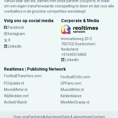
Vanuit daar zijn we, samen met onze partner SciSports, in staat
om een eigen transferwaarde voorspelling te doen en dat voor alle
voetballers in de grootste competities wereldwijd.
Volg ons op social media
Corporate & Media
Facebook
Instagram
Innovatieweg 20-C
X
7007CD Doetinchem
LinkedIn
Nederland
+31645516860
LinkedIn
Realtimes | Publishing Network
FootballTransfers.com
FootballCritic.com
FCUpdate.nl
GPFans.com
MovieMeter.nl
MusicMeter.nl
WijWedden.net
Kelderklasse
Anfield Watch
MeeMetOranje.nl
Over ons
Partners
Adverteren
Data & algoritmen
Contact