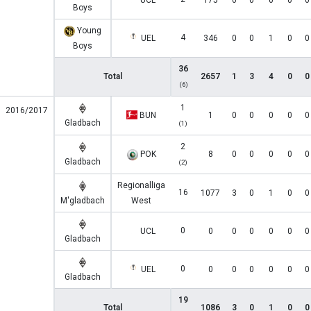
UCL
175
0
0
0
0
0
Boys
Young
4
UEL
346
0
0
1
0
0
Boys
36
Total
2657
1
3
4
0
0
(6)
1
2016/2017
BUN
1
0
0
0
0
0
Gladbach
(1)
2
POK
8
0
0
0
0
0
Gladbach
(2)
Regionalliga
16
1077
3
0
1
0
0
M'gladbach
West
0
UCL
0
0
0
0
0
0
Gladbach
0
UEL
0
0
0
0
0
0
Gladbach
19
Total
1086
3
0
1
0
0