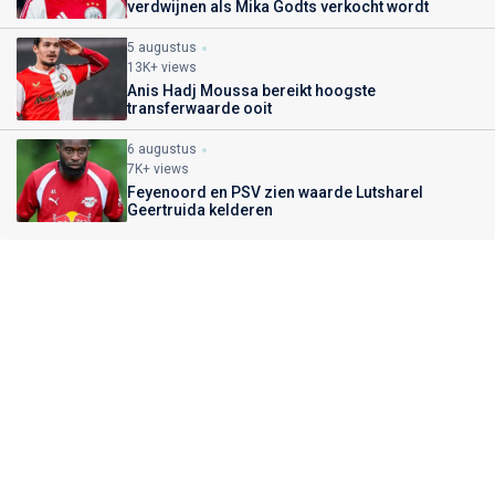
verdwijnen als Mika Godts verkocht wordt
5 augustus
13K+ views
Anis Hadj Moussa bereikt hoogste
transferwaarde ooit
6 augustus
7K+ views
Feyenoord en PSV zien waarde Lutsharel
Geertruida kelderen