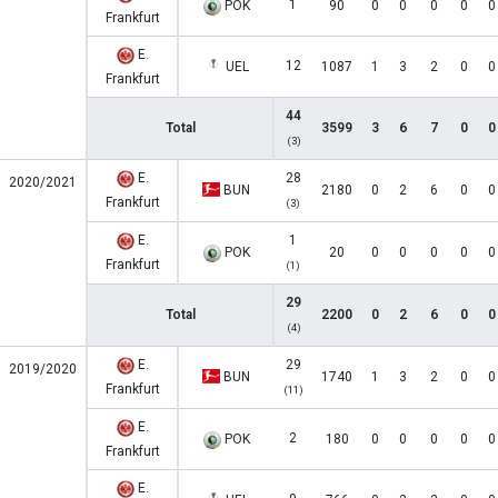
1
POK
90
0
0
0
0
0
Frankfurt
E.
12
UEL
1087
1
3
2
0
0
Frankfurt
44
Total
3599
3
6
7
0
0
(3)
E.
28
2020/2021
BUN
2180
0
2
6
0
0
Frankfurt
(3)
E.
1
POK
20
0
0
0
0
0
Frankfurt
(1)
29
Total
2200
0
2
6
0
0
(4)
E.
29
2019/2020
BUN
1740
1
3
2
0
0
Frankfurt
(11)
E.
2
POK
180
0
0
0
0
0
Frankfurt
E.