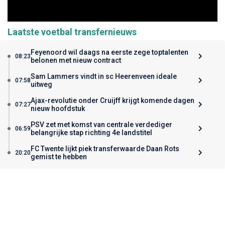
Laatste voetbal transfernieuws
Feyenoord wil daags na eerste zege toptalenten
08:23
belonen met nieuw contract
Sam Lammers vindt in sc Heerenveen ideale
07:58
uitweg
Ajax-revolutie onder Cruijff krijgt komende dagen
07:27
nieuw hoofdstuk
PSV zet met komst van centrale verdediger
06:59
belangrijke stap richting 4e landstitel
FC Twente lijkt piek transferwaarde Daan Rots
20:20
gemist te hebben