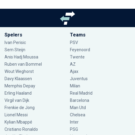
Spelers
Teams
Ivan Perisic
PSV
Sem Steijn
Feyenoord
Anis Hadj Moussa
Twente
Ruben van Bommel
AZ
Wout Weghorst
Ajax
Davy Klaassen
Juventus
Memphis Depay
Milan
Erling Haaland
Real Madrid
Virgil van Dijk
Barcelona
Frenkie de Jong
Man Utd
Lionel Messi
Chelsea
Kylian Mbappé
Inter
Cristiano Ronaldo
PSG