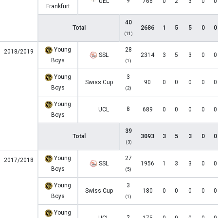
9
UEL
766
0
2
3
0
0
Frankfurt
40
Total
2686
1
5
5
0
0
(11)
Young
28
2018/2019
SSL
2314
3
5
3
0
0
Boys
(1)
Young
3
Swiss Cup
90
0
0
0
0
0
Boys
(2)
Young
8
UCL
689
0
0
0
0
0
Boys
39
Total
3093
3
5
3
0
0
(3)
Young
27
2017/2018
SSL
1956
1
3
3
0
0
Boys
(5)
Young
3
Swiss Cup
180
0
0
0
0
0
Boys
(1)
Young
2