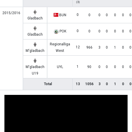
(3)
2015/2016
0
BUN
0
0
0
0
0
0
Gladbach
0
POK
0
0
0
0
0
0
Gladbach
Regionalliga
12
966
3
0
1
0
0
M'gladbach
West
1
M'gladbach
UYL
90
0
0
0
0
0
U19
Total
13
1056
3
0
1
0
0