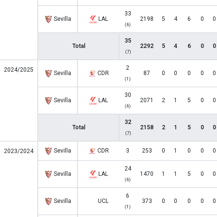
33
Sevilla
LAL
2198
5
4
6
0
0
(6)
35
Total
2292
5
4
6
0
0
(7)
2
2024/2025
Sevilla
CDR
87
0
0
0
0
0
(1)
30
Sevilla
LAL
2071
2
1
5
0
0
(6)
32
Total
2158
2
1
5
0
0
(7)
Sevilla
CDR
3
253
0
1
0
0
0
2023/2024
24
Sevilla
LAL
1470
1
1
5
0
0
(6)
6
Sevilla
UCL
373
0
0
0
0
0
(1)