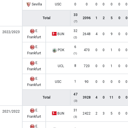
Sevilla
USC
0
0
0
0
0
0
0
33
Total
2096
1
2
5
0
0
(7)
E.
32
2022/2023
BUN
2648
4
0
9
0
0
Frankfurt
(2)
E.
6
POK
470
0
0
1
0
0
Frankfurt
(1)
E.
8
UCL
720
0
0
1
0
0
Frankfurt
E.
1
USC
90
0
0
0
0
0
Frankfurt
47
Total
3928
4
0
11
0
0
(3)
E.
31
2021/2022
BUN
2422
2
3
5
0
0
Frankfurt
(3)
E.