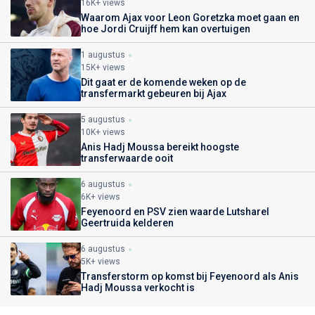
16K+ views
Waarom Ajax voor Leon Goretzka moet gaan en
hoe Jordi Cruijff hem kan overtuigen
1 augustus
15K+ views
Dit gaat er de komende weken op de
transfermarkt gebeuren bij Ajax
5 augustus
10K+ views
Anis Hadj Moussa bereikt hoogste
transferwaarde ooit
6 augustus
6K+ views
Feyenoord en PSV zien waarde Lutsharel
Geertruida kelderen
6 augustus
5K+ views
Transferstorm op komst bij Feyenoord als Anis
Hadj Moussa verkocht is