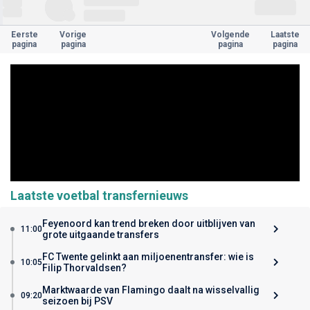
Eerste
Vorige
Volgende
Laatste
pagina
pagina
pagina
pagina
Laatste voetbal transfernieuws
Feyenoord kan trend breken door uitblijven van
11:00
grote uitgaande transfers
FC Twente gelinkt aan miljoenentransfer: wie is
10:05
Filip Thorvaldsen?
Marktwaarde van Flamingo daalt na wisselvallig
09:20
seizoen bij PSV