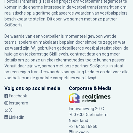
FootballTransfers (FT) is een project om voetbalfans tegemoet te
komen in de enorme interesse in de voetbal transfermarkt en om
realistische op algoritme gebaseerde waarden van voetbalspelers
beschikbaar te stellen. Dit doen we samen met onze partner
SciSports
.
De waarde van een voetballer is momenteel gewoon wat de
teams, spelers en makelaars bepalen door simpel te zeggen wat
ze waard zijn. Wij gebruiken gedetailleerde voetbal statistieken, de
huidige en toekomstige Skill levels, contract data en nog meer
details om zo onze unieke rekenmethodes toe te kunnen passen.
Vanuit daar zijn we, samen met onze partner SciSports, in staat
om een eigen transferwaarde voorspelling te doen en dat voor alle
voetballers in de grootste competities wereldwijd.
Volg ons op social media
Corporate & Media
Facebook
Instagram
Innovatieweg 20-C
X
7007CD Doetinchem
LinkedIn
Nederland
+31645516860
LinkedIn