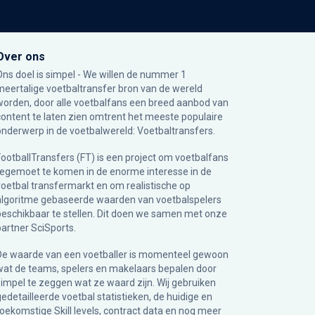
Over ons
Ons doel is simpel - We willen de nummer 1
meertalige voetbaltransfer bron van de wereld
worden, door alle voetbalfans een breed aanbod van
content te laten zien omtrent het meeste populaire
onderwerp in de voetbalwereld: Voetbaltransfers.
FootballTransfers (FT) is een project om voetbalfans
tegemoet te komen in de enorme interesse in de
voetbal transfermarkt en om realistische op
algoritme gebaseerde waarden van voetbalspelers
beschikbaar te stellen. Dit doen we samen met onze
partner
SciSports
.
De waarde van een voetballer is momenteel gewoon
wat de teams, spelers en makelaars bepalen door
simpel te zeggen wat ze waard zijn. Wij gebruiken
gedetailleerde voetbal statistieken, de huidige en
toekomstige Skill levels, contract data en nog meer