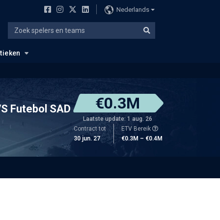
Nederlands
stieken
€0.3M
S Futebol SAD
Laatste update: 1 aug. 26
Contract tot
ETV Bereik
30 jun. 27
€0.3M – €0.4M