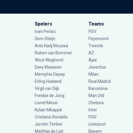
Spelers
Teams
Ivan Perisic
PSV
Sem Steijn
Feyenoord
Anis Hadj Moussa
Twente
Ruben van Bommel
AZ
Wout Weghorst
Ajax
Davy Klaassen
Juventus
Memphis Depay
Milan
Erling Haaland
Real Madrid
Virgil van Dijk
Barcelona
Frenkie de Jong
Man Utd
Lionel Messi
Chelsea
Kylian Mbappé
Inter
Cristiano Ronaldo
PSG
Jurriën Timber
Liverpool
Matthijs de Ligt
Bayern