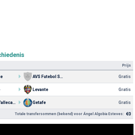
chiedenis
Prijs
te
AVS Futebol SAD
Gratis
e
Levante
Gratis
Rayo Vallecano
Getafe
Gratis
€0
Totale transfersommen (bekend) voor Ángel Algobia Esteves: