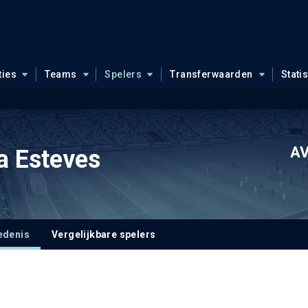
ties
Teams
Spelers
Transferwaarden
Stati
AV
a Esteves
edenis
Vergelijkbare spelers