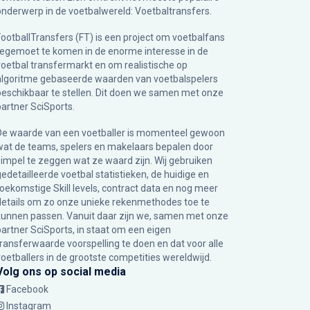
onderwerp in de voetbalwereld: Voetbaltransfers.
FootballTransfers (FT) is een project om voetbalfans
tegemoet te komen in de enorme interesse in de
voetbal transfermarkt en om realistische op
algoritme gebaseerde waarden van voetbalspelers
beschikbaar te stellen. Dit doen we samen met onze
partner
SciSports
.
De waarde van een voetballer is momenteel gewoon
wat de teams, spelers en makelaars bepalen door
simpel te zeggen wat ze waard zijn. Wij gebruiken
gedetailleerde voetbal statistieken, de huidige en
toekomstige Skill levels, contract data en nog meer
details om zo onze unieke rekenmethodes toe te
kunnen passen. Vanuit daar zijn we, samen met onze
partner SciSports, in staat om een eigen
transferwaarde voorspelling te doen en dat voor alle
voetballers in de grootste competities wereldwijd.
Volg ons op social media
Facebook
Instagram