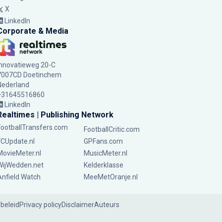
X
LinkedIn
Corporate & Media
Innovatieweg 20-C
7007CD Doetinchem
Nederland
+31645516860
LinkedIn
Realtimes | Publishing Network
FootballTransfers.com
FootballCritic.com
FCUpdate.nl
GPFans.com
MovieMeter.nl
MusicMeter.nl
WijWedden.net
Kelderklasse
Anfield Watch
MeeMetOranje.nl
ebeleid
Privacy policy
Disclaimer
Auteurs