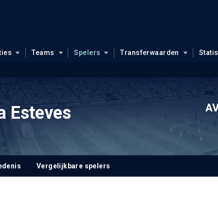
ties
Teams
Spelers
Transferwaarden
Stati
AV
a Esteves
edenis
Vergelijkbare spelers