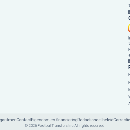
lgoritmen
Contact
Eigendom en financiering
Redactioneel beleid
Correcti
© 2026 FootballTransfers Inc.
All rights reserved.