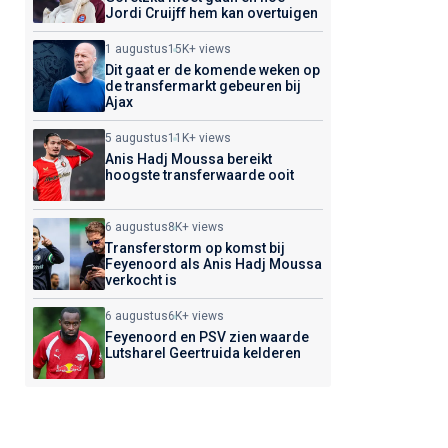
Jordi Cruijff hem kan overtuigen
1 augustus
15K+ views
Dit gaat er de komende weken op
de transfermarkt gebeuren bij
Ajax
5 augustus
11K+ views
Anis Hadj Moussa bereikt
hoogste transferwaarde ooit
6 augustus
8K+ views
Transferstorm op komst bij
Feyenoord als Anis Hadj Moussa
verkocht is
6 augustus
6K+ views
Feyenoord en PSV zien waarde
Lutsharel Geertruida kelderen