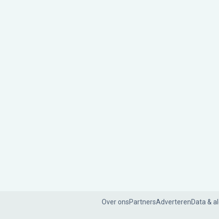
Over ons
Partners
Adverteren
Data & a