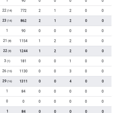
1
90
0
0
0
0
0
22
772
2
1
2
0
0
(14)
23
862
2
1
2
0
0
(14)
1
90
0
0
0
0
0
21
1154
1
2
2
0
0
(8)
22
1244
1
2
2
0
0
(8)
3
181
0
0
1
0
0
(1)
26
1130
0
0
3
0
0
(15)
29
1311
0
0
4
0
0
(16)
1
84
0
0
0
0
0
0
0
0
0
0
0
0
1
84
0
0
0
0
0