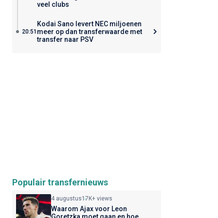
veel clubs
Kodai Sano levert NEC miljoenen
meer op dan transferwaarde met
20:51
transfer naar PSV
Populair transfernieuws
4 augustus
17K+ views
Waarom Ajax voor Leon
Goretzka moet gaan en hoe