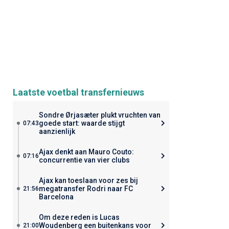
Laatste voetbal transfernieuws
Sondre Ørjasæter plukt vruchten van
goede start: waarde stijgt
07:43
aanzienlijk
Ajax denkt aan Mauro Couto:
07:16
concurrentie van vier clubs
Ajax kan toeslaan voor zes bij
megatransfer Rodri naar FC
21:56
Barcelona
Om deze reden is Lucas
Woudenberg een buitenkans voor
21:00