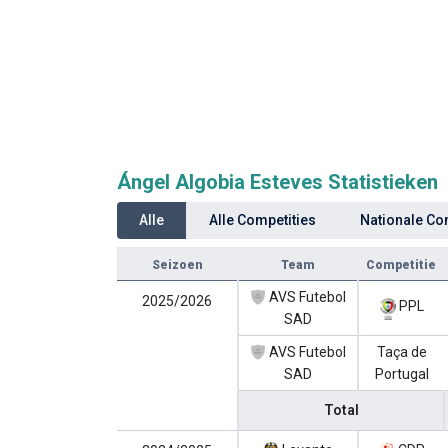
Ángel Algobia Esteves Statistieken
Alle
Alle Competities
Nationale Co
Seizoen
Team
Competitie
AVS Futebol
2025/2026
PPL
SAD
AVS Futebol
Taça de
SAD
Portugal
Total