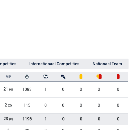
mpetities
Internationaal Competities
Nationaal Team
MP
21
1083
1
0
0
0
0
(6)
2
115
0
0
0
0
0
(2)
23
1198
1
0
0
0
0
(8)