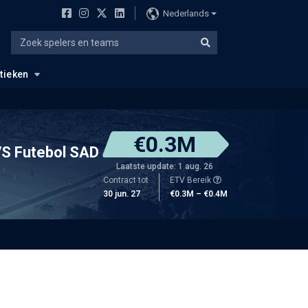
Nederlands
stieken
€0.3M
S Futebol SAD
Laatste update: 1 aug. 26
Contract tot
ETV Bereik
30 jun. 27
€0.3M – €0.4M