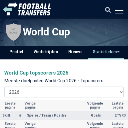
World Cup
Profiel
Wedstrijden
Nieuws
Statistieken
World Cup topscorers 2026
Meeste doelpunten World Cup 2026 - Topscorers
Eerste
Vorige
Volgende
Laatste
pagina
pagina
pagina
pagina
Skill
#
Speler / Team / Positie
Goals
ETV
Eerste
Vorige
Volgende
Laatste
pagina
pagina
pagina
pagina