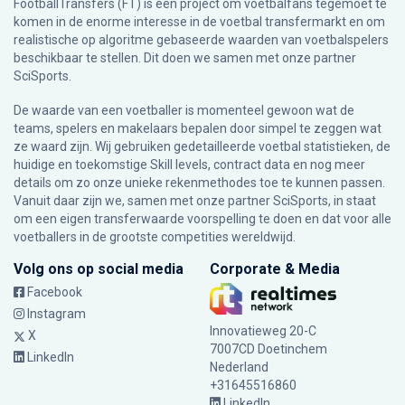
FootballTransfers (FT) is een project om voetbalfans tegemoet te
komen in de enorme interesse in de voetbal transfermarkt en om
realistische op algoritme gebaseerde waarden van voetbalspelers
beschikbaar te stellen. Dit doen we samen met onze partner
SciSports
.
De waarde van een voetballer is momenteel gewoon wat de
teams, spelers en makelaars bepalen door simpel te zeggen wat
ze waard zijn. Wij gebruiken gedetailleerde voetbal statistieken, de
huidige en toekomstige Skill levels, contract data en nog meer
details om zo onze unieke rekenmethodes toe te kunnen passen.
Vanuit daar zijn we, samen met onze partner SciSports, in staat
om een eigen transferwaarde voorspelling te doen en dat voor alle
voetballers in de grootste competities wereldwijd.
Volg ons op social media
Corporate & Media
Facebook
Instagram
Innovatieweg 20-C
X
7007CD Doetinchem
LinkedIn
Nederland
+31645516860
LinkedIn