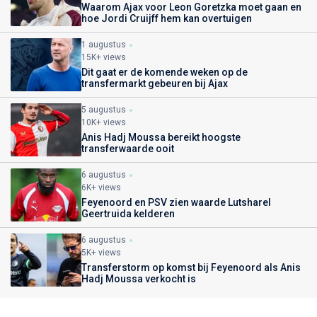
Waarom Ajax voor Leon Goretzka moet gaan en
hoe Jordi Cruijff hem kan overtuigen
1 augustus
15K+ views
Dit gaat er de komende weken op de
transfermarkt gebeuren bij Ajax
5 augustus
10K+ views
Anis Hadj Moussa bereikt hoogste
transferwaarde ooit
6 augustus
6K+ views
Feyenoord en PSV zien waarde Lutsharel
Geertruida kelderen
6 augustus
5K+ views
Transferstorm op komst bij Feyenoord als Anis
Hadj Moussa verkocht is