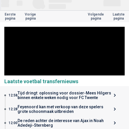
Eerste
Vorige
Volgende
Laatste
pagina
pagina
pagina
pagina
Laatste voetbal transfernieuws
Tijd dringt: oplossing voor dossier-Mees Hilgers
12:58
binnen enkele weken nodig voor FC Twente
Feyenoord kan met verkoop van deze spelers
12:28
grote schoonmaak uitbreiden
De reden achter de interesse van Ajax in Noah
12:00
Adedeji-Sternberg