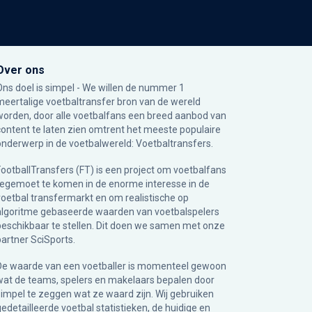
Over ons
Ons doel is simpel - We willen de nummer 1
meertalige voetbaltransfer bron van de wereld
worden, door alle voetbalfans een breed aanbod van
content te laten zien omtrent het meeste populaire
onderwerp in de voetbalwereld: Voetbaltransfers.
FootballTransfers (FT) is een project om voetbalfans
tegemoet te komen in de enorme interesse in de
voetbal transfermarkt en om realistische op
algoritme gebaseerde waarden van voetbalspelers
beschikbaar te stellen. Dit doen we samen met onze
partner
SciSports
.
De waarde van een voetballer is momenteel gewoon
wat de teams, spelers en makelaars bepalen door
simpel te zeggen wat ze waard zijn. Wij gebruiken
gedetailleerde voetbal statistieken, de huidige en