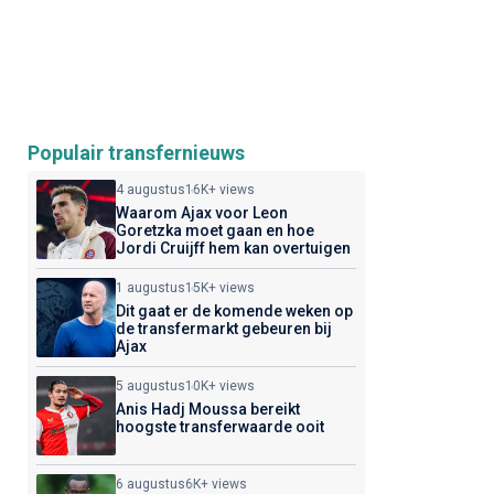
Populair transfernieuws
4 augustus
16K+ views
Waarom Ajax voor Leon
Goretzka moet gaan en hoe
Jordi Cruijff hem kan overtuigen
1 augustus
15K+ views
Dit gaat er de komende weken op
de transfermarkt gebeuren bij
Ajax
5 augustus
10K+ views
Anis Hadj Moussa bereikt
hoogste transferwaarde ooit
6 augustus
6K+ views