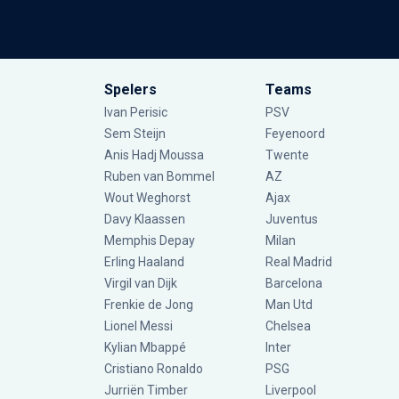
Spelers
Teams
Ivan Perisic
PSV
Sem Steijn
Feyenoord
Anis Hadj Moussa
Twente
Ruben van Bommel
AZ
Wout Weghorst
Ajax
Davy Klaassen
Juventus
Memphis Depay
Milan
Erling Haaland
Real Madrid
Virgil van Dijk
Barcelona
Frenkie de Jong
Man Utd
Lionel Messi
Chelsea
Kylian Mbappé
Inter
Cristiano Ronaldo
PSG
Jurriën Timber
Liverpool