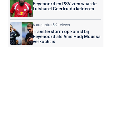
Feyenoord en PSV zien waarde
Lutsharel Geertruida kelderen
6 augustus
5K+ views
Transferstorm op komst bij
Feyenoord als Anis Hadj Moussa
verkocht is