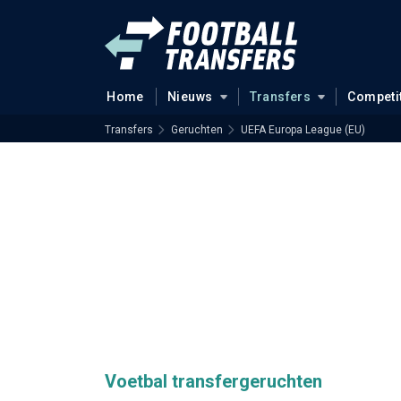
Home
Nieuws
Transfers
Competi
Transfers
Geruchten
UEFA Europa League (EU)
Voetbal transfergeruchten