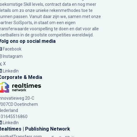
toekomstige Skill levels, contract data en nog meer
details om zo onze unieke rekenmethodes toe te
kunnen passen. Vanuit daar zijn we, samen met onze
partner SciSports, in staat om een eigen
transferwaarde voorspelling te doen en dat voor alle
voetballers in de grootste competities wereldwijd.
Volg ons op social media
Facebook
Instagram
X
LinkedIn
Corporate & Media
Innovatieweg 20-C
7007CD Doetinchem
Nederland
+31645516860
LinkedIn
Realtimes | Publishing Network
FootballTransfers.com