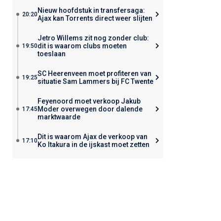
Nieuw hoofdstuk in transfersaga:
20:20
Ajax kan Torrents direct weer slijten
Jetro Willems zit nog zonder club:
dit is waarom clubs moeten
19:50
toeslaan
SC Heerenveen moet profiteren van
19:25
situatie Sam Lammers bij FC Twente
Feyenoord moet verkoop Jakub
Moder overwegen door dalende
17:45
marktwaarde
Dit is waarom Ajax de verkoop van
17:10
Ko Itakura in de ijskast moet zetten