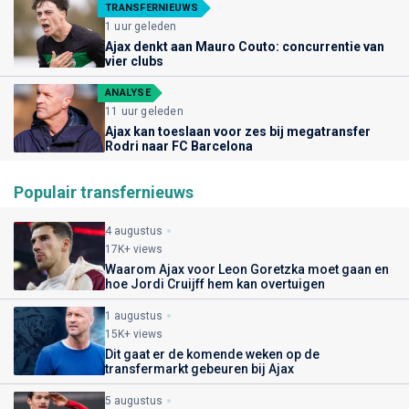
TRANSFERNIEUWS
1 uur geleden
Ajax denkt aan Mauro Couto: concurrentie van
vier clubs
ANALYSE
11 uur geleden
Ajax kan toeslaan voor zes bij megatransfer
Rodri naar FC Barcelona
Populair transfernieuws
4 augustus
17K+ views
Waarom Ajax voor Leon Goretzka moet gaan en
hoe Jordi Cruijff hem kan overtuigen
1 augustus
15K+ views
Dit gaat er de komende weken op de
transfermarkt gebeuren bij Ajax
5 augustus