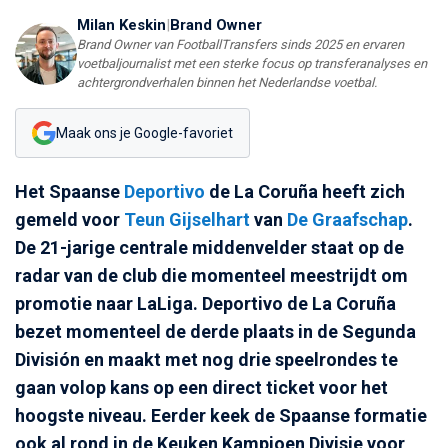
Milan Keskin
|
Brand Owner
Brand Owner van FootballTransfers sinds 2025 en ervaren
voetbaljournalist met een sterke focus op transferanalyses en
achtergrondverhalen binnen het Nederlandse voetbal.
Maak ons je Google-favoriet
Het Spaanse
Deportivo
de La Coruña heeft zich
gemeld voor
Teun Gijselhart
van
De Graafschap
.
De 21-jarige centrale middenvelder staat op de
radar van de club die momenteel meestrijdt om
promotie naar LaLiga. Deportivo de La Coruña
bezet momenteel de derde plaats in de Segunda
División en maakt met nog drie speelrondes te
gaan volop kans op een direct ticket voor het
hoogste niveau. Eerder keek de Spaanse formatie
ook al rond in de Keuken Kampioen Divisie voor