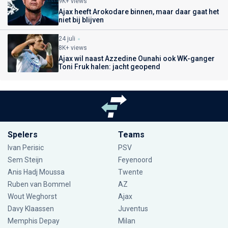
9K+ views
Ajax heeft Arokodare binnen, maar daar gaat het
niet bij blijven
24 juli
8K+ views
Ajax wil naast Azzedine Ounahi ook WK-ganger
Toni Fruk halen: jacht geopend
Spelers
Teams
Ivan Perisic
PSV
Sem Steijn
Feyenoord
Anis Hadj Moussa
Twente
Ruben van Bommel
AZ
Wout Weghorst
Ajax
Davy Klaassen
Juventus
Memphis Depay
Milan