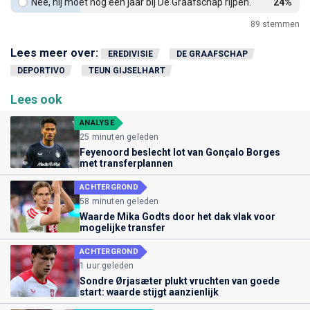
Nee, hij moet nog een jaar bij De Graafschap rijpen.
24%
89
stemmen
Lees meer over:
EREDIVISIE
DE GRAAFSCHAP
DEPORTIVO
TEUN GIJSELHART
Lees ook
ANALYSE
25 minuten geleden
Feyenoord beslecht lot van Gonçalo Borges
met transferplannen
ACHTERGROND
58 minuten geleden
Waarde Mika Godts door het dak vlak voor
mogelijke transfer
ACHTERGROND
1 uur geleden
Sondre Ørjasæter plukt vruchten van goede
start: waarde stijgt aanzienlijk