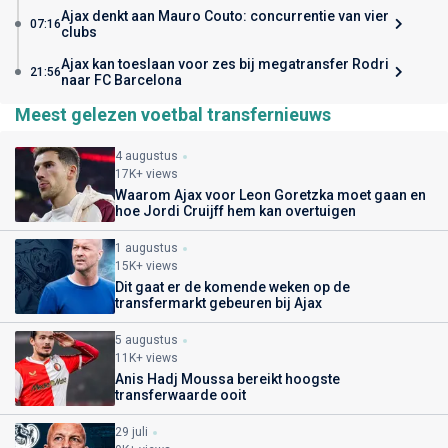
Ajax denkt aan Mauro Couto: concurrentie van vier
07:16
clubs
Ajax kan toeslaan voor zes bij megatransfer Rodri
21:56
naar FC Barcelona
Meest gelezen voetbal transfernieuws
4 augustus
17K+ views
Waarom Ajax voor Leon Goretzka moet gaan en
hoe Jordi Cruijff hem kan overtuigen
1 augustus
15K+ views
Dit gaat er de komende weken op de
transfermarkt gebeuren bij Ajax
5 augustus
11K+ views
Anis Hadj Moussa bereikt hoogste
transferwaarde ooit
29 juli