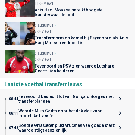
11K+ views
Anis Hadj Moussa bereikt hoogste
transferwaarde ooit
6 augustus
8K+ views
Transferstorm op komst bij Feyenoord als Anis
Hadj Moussa verkocht is
6 augustus
6K+ views
Feyenoord en PSV zien waarde Lutsharel
Geertruida kelderen
Laatste voetbal transfernieuws
Feyenoord beslecht lot van Gonçalo Borges met
08:44
transferplannen
Waarde Mika Godts door het dak vlak voor
08:11
mogelijke transfer
Sondre Ørjasæter plukt vruchten van goede start:
07:43
waarde stijgt aanzienlijk