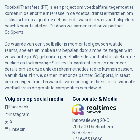
FootballTransfers (FT) is een project om voetbalfans tegemoet te
komen in de enorme interesse in de voetbal transfermarkt en om
realistische op algoritme gebaseerde waarden van voetbalspelers
beschikbaar te stellen. Dit doen we samen met onze partner
SciSports
.
De waarde van een voetballer is momenteel gewoon wat de
teams, spelers en makelaars bepalen door simpel te zeggen wat
ze waard zijn. Wij gebruiken gedetailleerde voetbal statistieken, de
huidige en toekomstige Skill levels, contract data en nog meer
details om zo onze unieke rekenmethodes toe te kunnen passen.
Vanuit daar zijn we, samen met onze partner SciSports, in staat
om een eigen transferwaarde voorspelling te doen en dat voor alle
voetballers in de grootste competities wereldwijd.
Volg ons op social media
Corporate & Media
Facebook
Instagram
Innovatieweg 20-C
X
7007CD Doetinchem
LinkedIn
Nederland
+31645516860