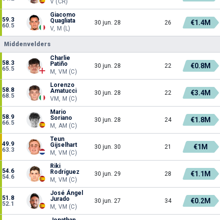
V (CR)
Giacomo
59.3
Quagliata
€1.4M
30 jun. 28
26
60.5
V, M (L)
Middenvelders
Charlie
58.3
Patiño
€0.8M
30 jun. 28
22
65.5
M, VM (C)
Lorenzo
58.8
Amatucci
€3.4M
30 jun. 28
22
68.5
VM, M (C)
Mario
58.9
Soriano
€1.8M
30 jun. 28
24
66.5
M, AM (C)
Teun
49.9
Gijselhart
€1M
30 jun. 30
21
63.3
M, VM (C)
Riki
54.6
Rodríguez
€1.1M
30 jun. 29
28
54.6
M, VM (C)
José Ángel
51.8
Jurado
€0.2M
30 jun. 27
34
52.1
M, VM (C)
Jonathan