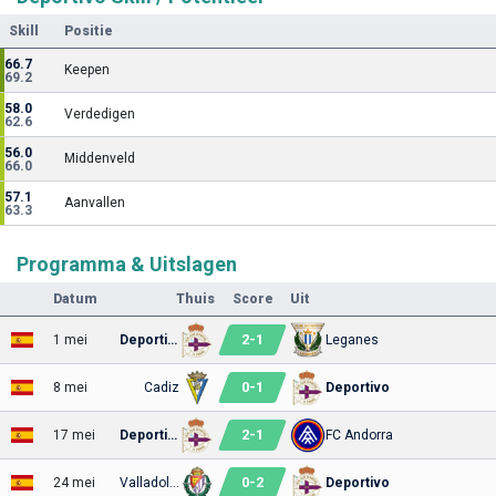
Skill
Positie
66.7
Keepen
69.2
58.0
Verdedigen
62.6
56.0
Middenveld
66.0
57.1
Aanvallen
63.3
Programma & Uitslagen
Datum
Thuis
Score
Uit
2
-
1
1 mei
Deportivo
Leganes
0
-
1
8 mei
Cadiz
Deportivo
2
-
1
17 mei
Deportivo
FC Andorra
0
-
2
24 mei
Valladolid
Deportivo