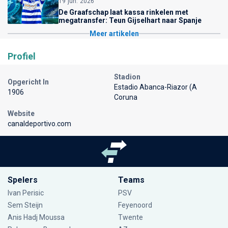
19 jun. 2026
De Graafschap laat kassa rinkelen met
megatransfer: Teun Gijselhart naar Spanje
Meer artikelen
Profiel
Stadion
Opgericht In
Estadio Abanca-Riazor (A
1906
Coruna
Website
canaldeportivo.com
Spelers
Teams
Ivan Perisic
PSV
Sem Steijn
Feyenoord
Anis Hadj Moussa
Twente