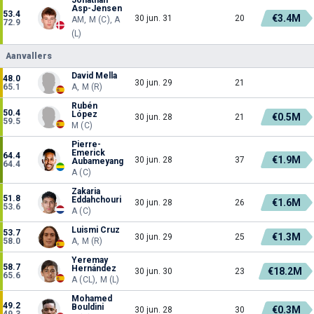
Asp-Jensen
53.4
€3.4M
30 jun. 31
20
AM, M (C), A
72.9
(L)
Aanvallers
David Mella
48.0
30 jun. 29
21
65.1
A, M (R)
Rubén
50.4
López
€0.5M
30 jun. 28
21
59.5
M (C)
Pierre-
Emerick
64.4
€1.9M
30 jun. 28
37
Aubameyang
64.4
A (C)
Zakaria
51.8
Eddahchouri
€1.6M
30 jun. 28
26
53.6
A (C)
Luismi Cruz
53.7
€1.3M
30 jun. 29
25
58.0
A, M (R)
Yeremay
58.7
Hernández
€18.2M
30 jun. 30
23
65.6
A (CL), M (L)
Mohamed
49.2
Bouldini
€0.3M
30 jun. 28
30
49.3