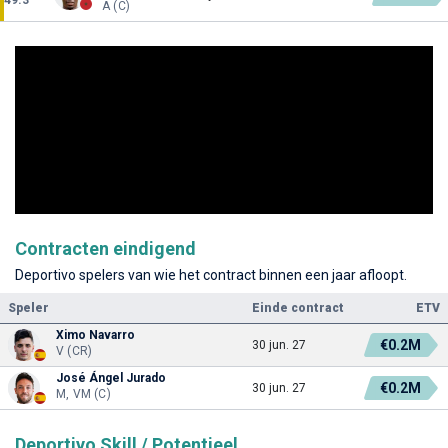
A (C)
Contracten eindigend
Deportivo spelers van wie het contract binnen een jaar afloopt.
Speler
Einde contract
ETV
Ximo Navarro
€0.2M
30 jun. 27
V (CR)
José Ángel Jurado
€0.2M
30 jun. 27
M, VM (C)
Deportivo Skill / Potentieel