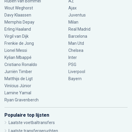
Ruben van Bommel
AZ
Wout Weghorst
Ajax
Davy Klaassen
Juventus
Memphis Depay
Milan
Erling Haaland
Real Madrid
Virgil van Dijk
Barcelona
Frenkie de Jong
Man Utd
Lionel Messi
Chelsea
Kylian Mbappé
Inter
Cristiano Ronaldo
PSG
Jurriën Timber
Liverpool
Matthijs de Ligt
Bayern
Vinícius Júnior
Lamine Yamal
Ryan Gravenberch
Populaire top lijsten
Laatste voetbaltransfers
Laatste transfergeruchten