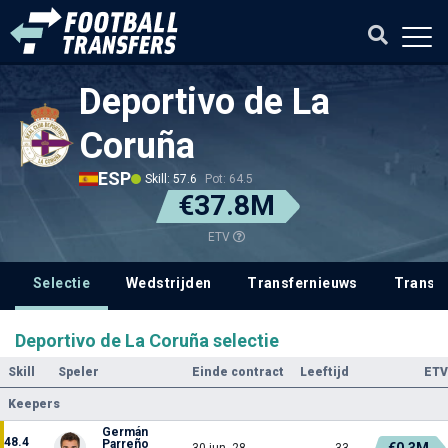
Deportivo de La
Coruña
ESP
Skill: 57.6
Pot: 64.5
€37.8M
ETV
Selectie
Wedstrijden
Transfernieuws
Transf
Deportivo de La Coruña selectie
Skill
Speler
Einde contract
Leeftijd
ETV
Keepers
Germán
48.4
Parreño
€0.3M
30 jun. 28
33