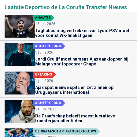
Laatste Deportivo de La Coruña Transfer Nieuws
ANALYSE
18 jul. 2026
Tagliafico mag vertrekken van Lyon: PSV moet
voor komst WK-finalist gaan
ACHTERGROND
5 jul. 2026
Jordi Cruijff moet namens Ajax aankloppen bij
Malaga voor topscorer Chupe
BREAKING
1 jul. 2026
Ajax spot nieuwe spits en zet zinnen op
Uruguayaans international
ACHTERGROND
24 jun. 2026
De Graafschap beleeft meest lucratieve
transferjaar aller tijden
DE GRAAFSCHAP TRANSFERNIEUWS