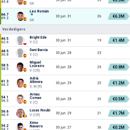
49.8
GK
Leo Román
66.7
€6.3M
30 jun. 31
26
69.2
GK
Verdedigers
Bright Ede
46.5
€1.4M
30 jun. 31
19
62.6
V (C)
Dani Barcia
48.5
30 jun. 28
23
56.8
V (C)
Miguel
58.5
Loureiro
€0.8M
30 jun. 28
29
58.5
V (CR)
Adrià
61.3
Altimira
€1.2M
30 jun. 29
25
64.3
V, M (R)
Arnau
54.1
Comas
€0.5M
30 jun. 28
26
56.5
V (C)
Lucas Noubi
56.6
€1.7M
30 jun. 29
21
66.9
V (CR)
Ximo
54.2
Navarro
€0.2M
30 jun. 27
36
54.2