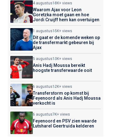
4 augustus
18K+ views
Waarom Ajax voor Leon
Goretzka moet gaan en hoe
Jordi Cruijff hem kan overtuigen
1 augustus
15K+ views
Dit gaat er de komende weken op
de transfermarkt gebeuren bij
Ajax
5 augustus
13K+ views
Anis Hadj Moussa bereikt
hoogste transferwaarde ooit
6 augustus
12K+ views
Transferstorm op komst bij
Feyenoord als Anis Hadj Moussa
verkocht is
6 augustus
7K+ views
Feyenoord en PSV zien waarde
Lutsharel Geertruida kelderen