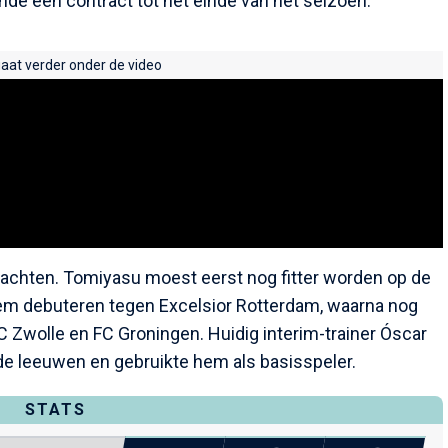
ende een contract tot het einde van het seizoen.
gaat verder onder de video
 wachten. Tomiyasu moest eerst nog fitter worden op de
t hem debuteren tegen Excelsior Rotterdam, waarna nog
 Zwolle en FC Groningen. Huidig interim-trainer Óscar
de leeuwen en gebruikte hem als basisspeler.
STATS