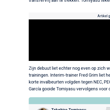
transfervrij aan te trekken. Tomiyasu tek
Artikel 
Zijn debuut liet echter nog even op zich
trainingen. Interim-trainer Fred Grim lie
korte invalbeurten volgden tegen NEC, PEC
García gooide Tomiyasu vervolgens voor 
Takehiro Tomiyasu