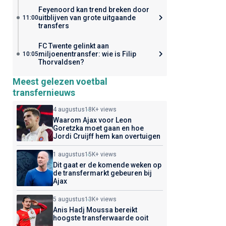
Feyenoord kan trend breken door
uitblijven van grote uitgaande
11:00
transfers
FC Twente gelinkt aan
miljoenentransfer: wie is Filip
10:05
Thorvaldsen?
Meest gelezen voetbal
transfernieuws
4 augustus
18K+ views
Waarom Ajax voor Leon
Goretzka moet gaan en hoe
Jordi Cruijff hem kan overtuigen
1 augustus
15K+ views
Dit gaat er de komende weken op
de transfermarkt gebeuren bij
Ajax
5 augustus
13K+ views
Anis Hadj Moussa bereikt
hoogste transferwaarde ooit