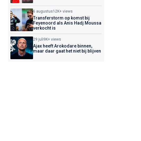
6 augustus
12K+ views
Transferstorm op komst bij
Feyenoord als Anis Hadj Moussa
verkocht is
29 juli
9K+ views
Ajax heeft Arokodare binnen,
maar daar gaat het niet bij blijven