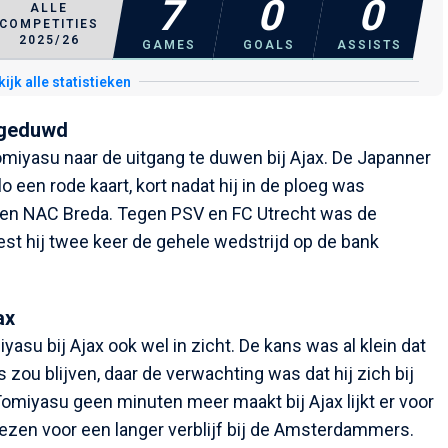
7
0
0
ALLE
COMPETITIES
2025/26
GAMES
GOALS
ASSISTS
ijk alle statistieken
 geduwd
Tomiyasu naar de uitgang te duwen bij Ajax. De Japanner
o een rode kaart, kort nadat hij in de ploeg was
en NAC Breda. Tegen PSV en FC Utrecht was de
st hij twee keer de gehele wedstrijd op de bank
ax
yasu bij Ajax ook wel in zicht. De kans was al klein dat
ou blijven, daar de verwachting was dat hij zich bij
 Tomiyasu geen minuten meer maakt bij Ajax lijkt er voor
ezen voor een langer verblijf bij de Amsterdammers.