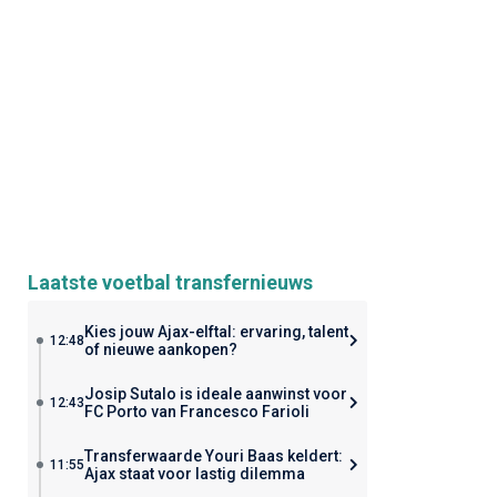
Laatste voetbal transfernieuws
Kies jouw Ajax-elftal: ervaring, talent
12:48
of nieuwe aankopen?
Josip Sutalo is ideale aanwinst voor
12:43
FC Porto van Francesco Farioli
Transferwaarde Youri Baas keldert:
11:55
Ajax staat voor lastig dilemma