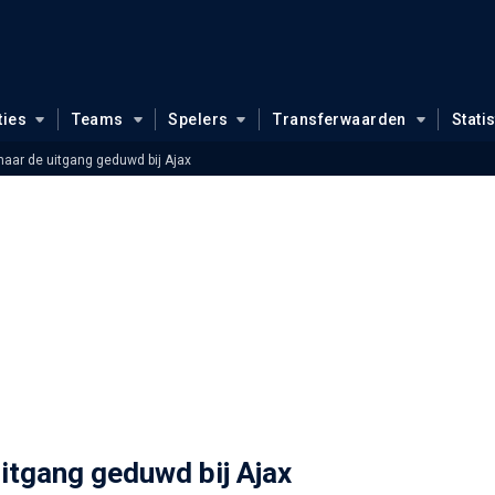
ties
Teams
Spelers
Transferwaarden
Stati
aar de uitgang geduwd bij Ajax
itgang geduwd bij Ajax