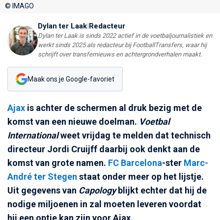
© IMAGO
Dylan ter Laak
|
Redacteur
Dylan ter Laak is sinds 2022 actief in de voetbaljournalistiek en
werkt sinds 2025 als redacteur bij FootballTransfers, waar hij
schrijft over transfernieuws en achtergrondverhalen maakt.
Maak ons je Google-favoriet
Ajax
is achter de schermen al druk bezig met de
komst van een nieuwe doelman.
Voetbal
International
weet vrijdag te melden dat technisch
directeur Jordi Cruijff daarbij ook denkt aan de
komst van grote namen.
FC Barcelona
-ster
Marc-
André ter Stegen
staat onder meer op het lijstje.
Uit gegevens van
Capology
blijkt echter dat hij de
nodige miljoenen in zal moeten leveren voordat
hij een optie kan zijn voor Ajax.