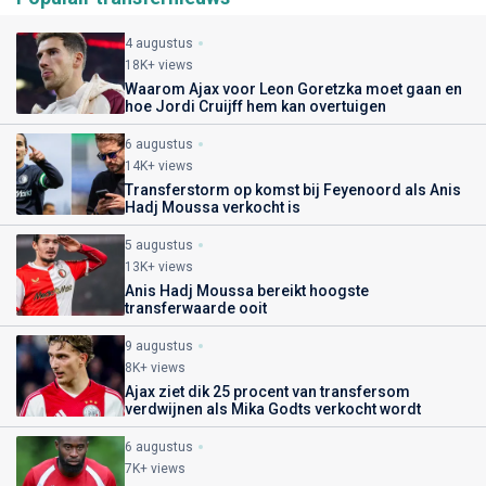
4 augustus
18K+ views
Waarom Ajax voor Leon Goretzka moet gaan en
hoe Jordi Cruijff hem kan overtuigen
6 augustus
14K+ views
Transferstorm op komst bij Feyenoord als Anis
Hadj Moussa verkocht is
5 augustus
13K+ views
Anis Hadj Moussa bereikt hoogste
transferwaarde ooit
9 augustus
8K+ views
Ajax ziet dik 25 procent van transfersom
verdwijnen als Mika Godts verkocht wordt
6 augustus
7K+ views