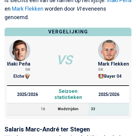
is slechts één van de namen op het lijstje.
Iñaki Peña
en
Mark Flekken
worden door
VI
eveneens
genoemd.
VERGELIJKING
VS
Iñaki Peña
Mark Flekken
GK
GK
Elche
Bayer 04
Seizoen
2025/2026
2025/2026
statistieken
16
Wedstrijden
33
Salaris Marc-André ter Stegen