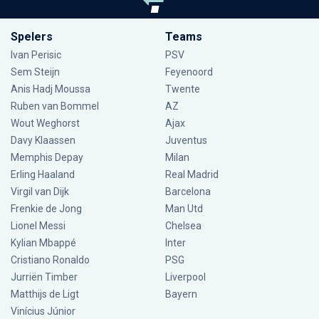
Spelers
Teams
Ivan Perisic
PSV
Sem Steijn
Feyenoord
Anis Hadj Moussa
Twente
Ruben van Bommel
AZ
Wout Weghorst
Ajax
Davy Klaassen
Juventus
Memphis Depay
Milan
Erling Haaland
Real Madrid
Virgil van Dijk
Barcelona
Frenkie de Jong
Man Utd
Lionel Messi
Chelsea
Kylian Mbappé
Inter
Cristiano Ronaldo
PSG
Jurriën Timber
Liverpool
Matthijs de Ligt
Bayern
Vinícius Júnior