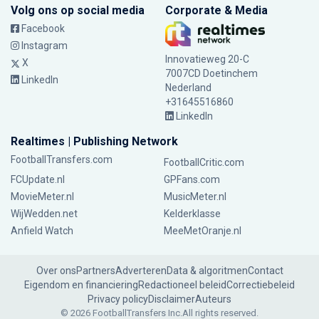
Volg ons op social media
Corporate & Media
Facebook
Instagram
Innovatieweg 20-C
X
7007CD Doetinchem
LinkedIn
Nederland
+31645516860
LinkedIn
Realtimes | Publishing Network
FootballTransfers.com
FootballCritic.com
FCUpdate.nl
GPFans.com
MovieMeter.nl
MusicMeter.nl
WijWedden.net
Kelderklasse
Anfield Watch
MeeMetOranje.nl
Over ons
Partners
Adverteren
Data & algoritmen
Contact
Eigendom en financiering
Redactioneel beleid
Correctiebeleid
Privacy policy
Disclaimer
Auteurs
© 2026 FootballTransfers Inc.
All rights reserved.