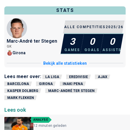
STATS
ALLE COMPETITIES
2025/26
3
0
0
Marc-André ter Stegen
GK
GAMES
GOALS
ASSISTS
Girona
Bekijk alle statistieken
Lees meer over:
LA LIGA
EREDIVISIE
AJAX
BARCELONA
GIRONA
INAKI PENA
KASPER DOLBERG
MARC-ANDRÉ TER STEGEN
MARK FLEKKEN
Lees ook
ANALYSE
12 minuten geleden