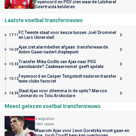
Feyenoord en PSV zien waarde Lutsharel
Geertruida kelderen
Laatste voetbal transfernieuws
FC Twente staat voor keuze tussen Joël Drommel
17:11
en Lars Unnerstall
Ajax ziet alarmbellen afgaan: transferwaarde
16:29
Anton Gaaei nadert dieptepunt
Transfer Mika Godts van Ajax naar PSG
15:33
aanstaande? Zaakwaarnemer geeft update
Feyenoord en Casper Tengstedt naderen transfer:
15:13
twee clubs favoriet
Staat Ajax voor dilemma in de spits? Marcos
14:39
Leonardo vs Tolu Arokodare
Meest gelezen voetbal transfernieuws
4 augustus
18K+ views
Waarom Ajax voor Leon Goretzka moet gaan en
hoe Jordi Cruijff hem kan overtuigen