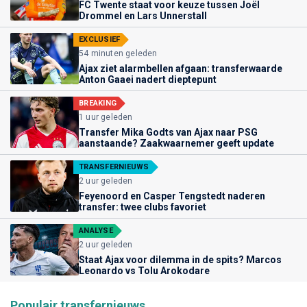
FC Twente staat voor keuze tussen Joël
Drommel en Lars Unnerstall
EXCLUSIEF
54 minuten geleden
Ajax ziet alarmbellen afgaan: transferwaarde
Anton Gaaei nadert dieptepunt
BREAKING
1 uur geleden
Transfer Mika Godts van Ajax naar PSG
aanstaande? Zaakwaarnemer geeft update
TRANSFERNIEUWS
2 uur geleden
Feyenoord en Casper Tengstedt naderen
transfer: twee clubs favoriet
ANALYSE
2 uur geleden
Staat Ajax voor dilemma in de spits? Marcos
Leonardo vs Tolu Arokodare
Populair transfernieuws