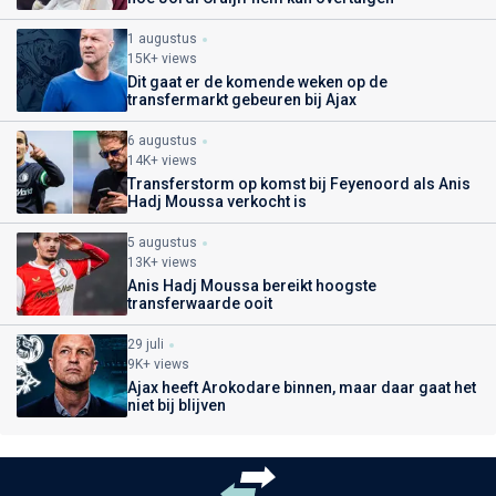
1 augustus
15K+ views
Dit gaat er de komende weken op de
transfermarkt gebeuren bij Ajax
6 augustus
14K+ views
Transferstorm op komst bij Feyenoord als Anis
Hadj Moussa verkocht is
5 augustus
13K+ views
Anis Hadj Moussa bereikt hoogste
transferwaarde ooit
29 juli
9K+ views
Ajax heeft Arokodare binnen, maar daar gaat het
niet bij blijven