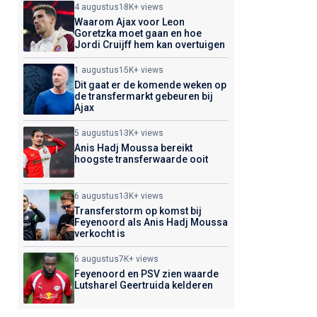
4 augustus
18K+ views
Waarom Ajax voor Leon
Goretzka moet gaan en hoe
Jordi Cruijff hem kan overtuigen
1 augustus
15K+ views
Dit gaat er de komende weken op
de transfermarkt gebeuren bij
Ajax
5 augustus
13K+ views
Anis Hadj Moussa bereikt
hoogste transferwaarde ooit
6 augustus
13K+ views
Transferstorm op komst bij
Feyenoord als Anis Hadj Moussa
verkocht is
6 augustus
7K+ views
Feyenoord en PSV zien waarde
Lutsharel Geertruida kelderen