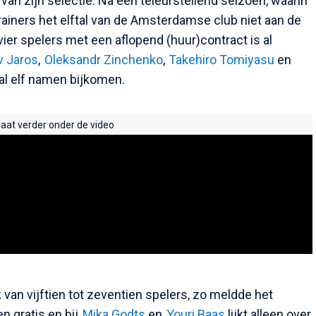
van zijn selectie. Na een teleurstellend seizoen, waarin
ainers het elftal van de Amsterdamse club niet aan de
n vier spelers met een aflopend (huur)contract is al
v Jaros
,
Oleksandr Zinchenko
,
Takehiro Tomiyasu
en
al elf namen bijkomen.
gaat verder onder de video
ek van vijftien tot zeventien spelers, zo meldde het
en gratis en bij
Mika Godts
en
Youri Baas
lijkt alleen over