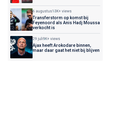
6 augustus
13K+ views
Transferstorm op komst bij
Feyenoord als Anis Hadj Moussa
verkocht is
29 juli
9K+ views
Ajax heeft Arokodare binnen,
maar daar gaat het niet bij blijven