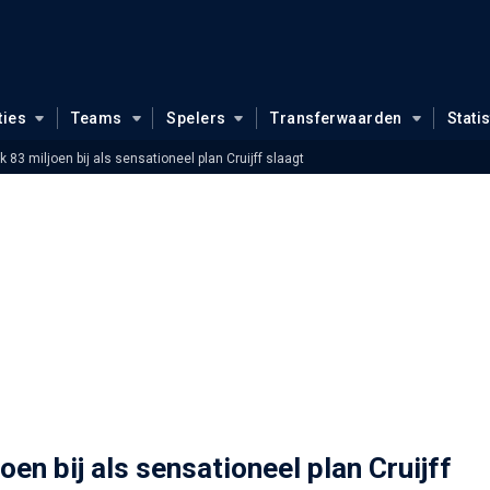
ties
Teams
Spelers
Transferwaarden
Stati
jk 83 miljoen bij als sensationeel plan Cruijff slaagt
joen bij als sensationeel plan Cruijff