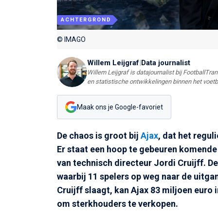
ACHTERGROND
© IMAGO
Willem Leijgraf
|
Data journalist
Willem Leijgraf is datajournalist bij FootballTr
en statistische ontwikkelingen binnen het voetb
Maak ons je Google-favoriet
De chaos is groot bij
Ajax
, dat het regul
Er staat een hoop te gebeuren komende
van technisch directeur Jordi Cruijff. D
waarbij 11 spelers op weg naar de uitgan
Cruijff slaagt, kan Ajax 83 miljoen euro
om sterkhouders te verkopen.