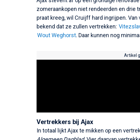
Ajax stevent af op een grondige renovatie 
zomeraankopen niet rendeerden en drie tr
praat kreeg, wil Cruijff hard ingrijpen. Va
bekend dat ze zullen vertrekken:
Vitezsla
Wout Weghorst
. Daar kunnen nog minima
Artikel 
Vertrekkers bij Ajax
In totaal lijkt Ajax te mikken op een vertr
Algemeen Dagblad
. Vier daarvan vertrekk