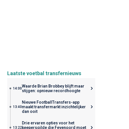
Laatste voetbal transfernieuws
Waarde Brian Brobbey blijft maar
14:00
stijgen: opnieuw recordhoogte
Nieuwe FootballTransfers-app
maakt transfermarkt inzichtelijker
13:40
dan ooit
Drie ervaren opties voor het
keepersgilde die Feyenoord moet
13:22