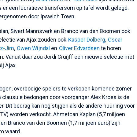
 er een lucratieve transfersom op tafel wordt gelegd.
overgenomen door Ipswich Town.
plan, Sivert Mannsverk en Branco van den Boomen ook
 selectie van Ajax zouden ook
Kasper Dolberg
,
Oscar
tz-Jim
,
Owen Wijndal
en
Oliver Edvardsen
te horen
 Vanuit daar zou Jordi Cruijff een nieuwe selectie met
ij Ajax.
zijn ogen, overbodige spelers te verkopen komende zomer
een clausule bedongen door voorganger Alex Kroes is de
r. Dit bedrag kan nog stijgen als de andere huurling voor
ETV) worden verkocht. Ahmetcan Kaplan (5,7 miljoen
) en Branco van den Boomen (1,7 miljoen euro) zijn
ro waard.