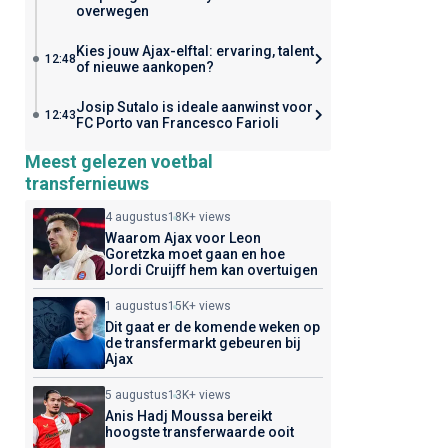
overwegen
Kies jouw Ajax-elftal: ervaring, talent
12:48
of nieuwe aankopen?
Josip Sutalo is ideale aanwinst voor
12:43
FC Porto van Francesco Farioli
Meest gelezen voetbal
transfernieuws
4 augustus
18K+ views
Waarom Ajax voor Leon
Goretzka moet gaan en hoe
Jordi Cruijff hem kan overtuigen
1 augustus
15K+ views
Dit gaat er de komende weken op
de transfermarkt gebeuren bij
Ajax
5 augustus
13K+ views
Anis Hadj Moussa bereikt
hoogste transferwaarde ooit