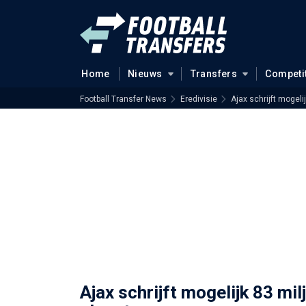
Home
Nieuws
Transfers
Competi
Football Transfer News
Eredivisie
Ajax schrijft mogeli
Ajax schrijft mogelijk 83 mil