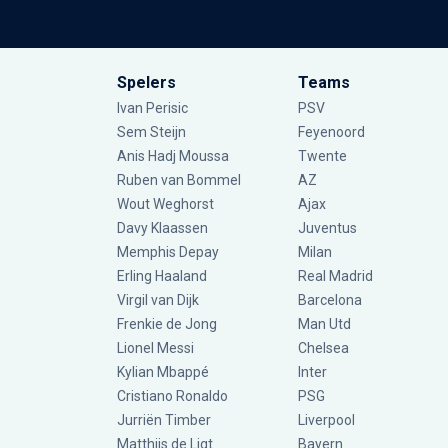
Spelers
Teams
Ivan Perisic
PSV
Sem Steijn
Feyenoord
Anis Hadj Moussa
Twente
Ruben van Bommel
AZ
Wout Weghorst
Ajax
Davy Klaassen
Juventus
Memphis Depay
Milan
Erling Haaland
Real Madrid
Virgil van Dijk
Barcelona
Frenkie de Jong
Man Utd
Lionel Messi
Chelsea
Kylian Mbappé
Inter
Cristiano Ronaldo
PSG
Jurriën Timber
Liverpool
Matthijs de Ligt
Bayern