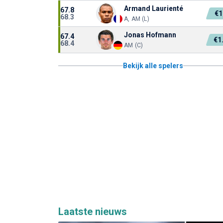
Armand Laurienté
67.8
€
68.3
A, AM (L)
Jonas Hofmann
67.4
€1
68.4
AM (C)
Bekijk alle spelers
Laatste nieuws