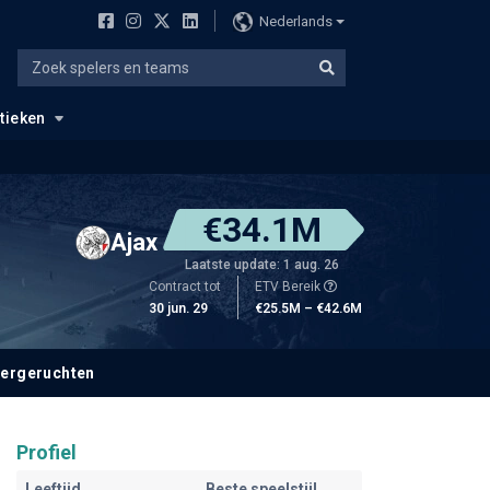
Nederlands
stieken
€34.1M
Ajax
Laatste update: 1 aug. 26
Contract tot
ETV Bereik
30 jun. 29
€25.5M – €42.6M
fergeruchten
Profiel
Leeftijd
Beste speelstijl