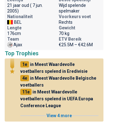
21 jaar oud ( 7 jun.
Wijd spelende
2005)
spelmaker
Nationaliteit
Voorkeurs voet
BEL
Rechts
Lengte
Gewicht
176cm
70 kg
Team
ETV Bereik
Ajax
€25.5M – €42.6M
Top Trophies
1e
in Meest Waardevolle
voetballers spelend in Eredivisie
4e
in Meest Waardevolle Belgische
voetballers
11e
in Meest Waardevolle
voetballers spelend in UEFA Europa
Conference League
View 4 more