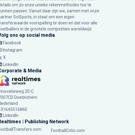
details om zo onze unieke rekenmethodes toe te
kunnen passen. Vanuit daar zijn we, samen met onze
partner SciSports, in staat om een eigen
transferwaarde voorspelling te doen en dat voor alle
voetballers in de grootste competities wereldwijd.
Volg ons op social media
Facebook
Instagram
X
LinkedIn
Corporate & Media
Innovatieweg 20-C
7007CD Doetinchem
Nederland
+31645516860
LinkedIn
Realtimes | Publishing Network
FootballTransfers.com
FootballCritic.com