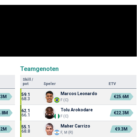
Teamgenoten
Skill
/
pot
Speler
ETV
Marcos Leonardo
59.1
.3M
€25.6M
68.3
F (C)
Tolu Arokodare
62.1
4.8M
€22.3M
66.1
F (C)
Maher Carrizo
55.1
.2M
€9.3M
68.8
F, M (R)