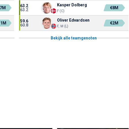
Kasper Dolberg
63.2
17M
€8M
63.2
F (C)
Oliver Edvardsen
59.6
.1M
€2M
60.8
F, M (L)
Bekijk alle teamgenoten