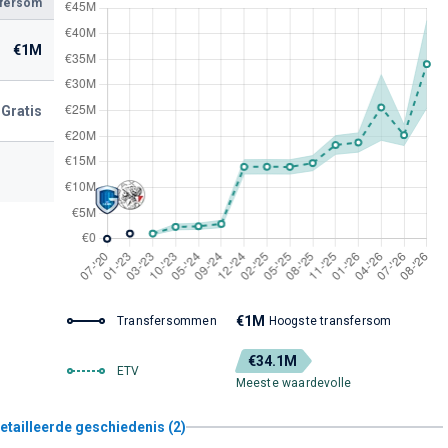
sfersom
€1M
Gratis
€1M
Transfersommen
Hoogste transfersom
€34.1M
ETV
Meeste waardevolle
etailleerde geschiedenis (2)