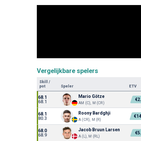
Vergelijkbare spelers
Skill
/
pot
Speler
ETV
Mario Götze
68.1
€2
68.1
AM (C), M (CR)
Roony Bardghji
68.1
€1
80.3
A (CR), M (R)
Jacob Bruun Larsen
68.0
€5
68.9
A (L), M (RL)