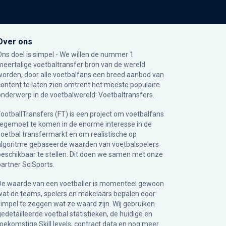
Over ons
Ons doel is simpel - We willen de nummer 1
meertalige voetbaltransfer bron van de wereld
worden, door alle voetbalfans een breed aanbod van
content te laten zien omtrent het meeste populaire
onderwerp in de voetbalwereld: Voetbaltransfers.
FootballTransfers (FT) is een project om voetbalfans
tegemoet te komen in de enorme interesse in de
voetbal transfermarkt en om realistische op
algoritme gebaseerde waarden van voetbalspelers
beschikbaar te stellen. Dit doen we samen met onze
partner
SciSports
.
De waarde van een voetballer is momenteel gewoon
wat de teams, spelers en makelaars bepalen door
simpel te zeggen wat ze waard zijn. Wij gebruiken
gedetailleerde voetbal statistieken, de huidige en
toekomstige Skill levels, contract data en nog meer