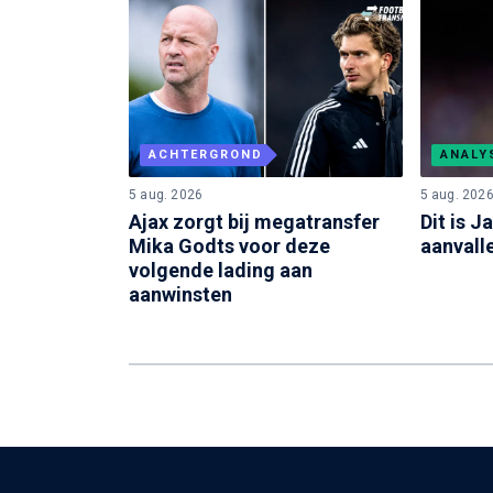
ACHTERGROND
ANALY
5 aug. 2026
5 aug. 202
Ajax zorgt bij megatransfer
Dit is J
Mika Godts voor deze
aanvalle
volgende lading aan
aanwinsten