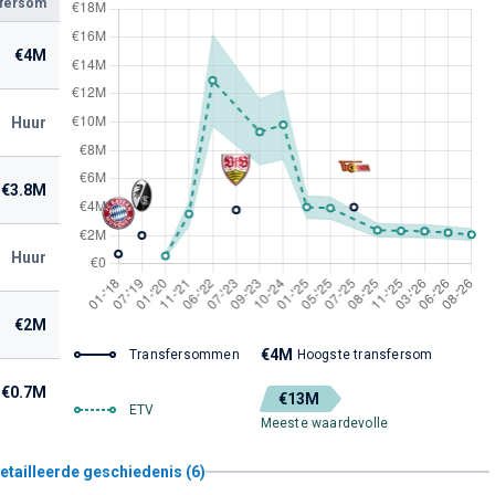
sfersom
€4M
Huur
€3.8M
Huur
€2M
€4M
Transfersommen
Hoogste transfersom
€0.7M
€13M
ETV
Meeste waardevolle
etailleerde geschiedenis (6)