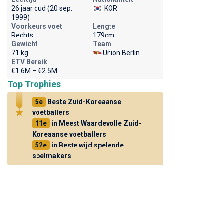
26 jaar oud (20 sep.
KOR
1999)
Voorkeurs voet
Lengte
Rechts
179cm
Gewicht
Team
71 kg
Union Berlin
ETV Bereik
€1.6M – €2.5M
Top Trophies
5e
Beste Zuid-Koreaanse
voetballers
11e
in Meest Waardevolle Zuid-
Koreaanse voetballers
52e
in Beste wijd spelende
spelmakers