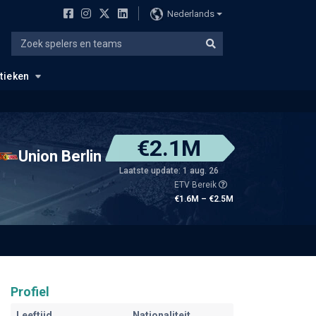
Nederlands
stieken
€2.1M
Union Berlin
Laatste update: 1 aug. 26
ETV Bereik
€1.6M – €2.5M
Profiel
Leeftijd
Nationaliteit