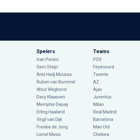
Spelers
Teams
Ivan Perisic
PSV
Sem Steijn
Feyenoord
Anis Hadj Moussa
Twente
Ruben van Bommel
AZ
Wout Weghorst
Ajax
Davy Klaassen
Juventus
Memphis Depay
Milan
Erling Haaland
Real Madrid
Virgil van Dijk
Barcelona
Frenkie de Jong
Man Utd
Lionel Messi
Chelsea