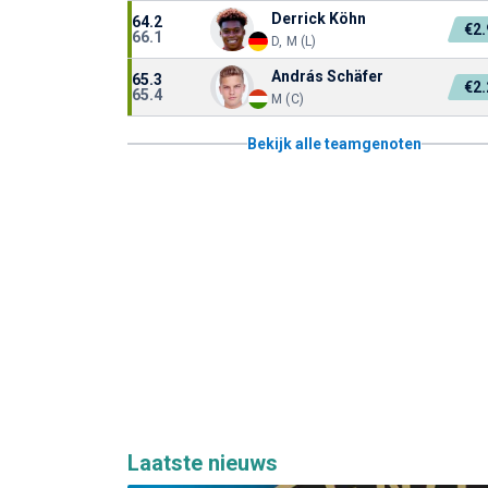
Derrick Köhn
64.2
€2
66.1
D, M (L)
András Schäfer
65.3
€2
65.4
M (C)
Bekijk alle teamgenoten
Laatste nieuws