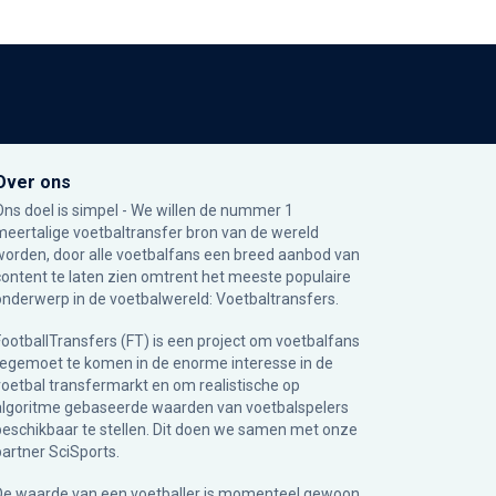
Over ons
Ons doel is simpel - We willen de nummer 1
meertalige voetbaltransfer bron van de wereld
worden, door alle voetbalfans een breed aanbod van
content te laten zien omtrent het meeste populaire
onderwerp in de voetbalwereld: Voetbaltransfers.
FootballTransfers (FT) is een project om voetbalfans
tegemoet te komen in de enorme interesse in de
voetbal transfermarkt en om realistische op
algoritme gebaseerde waarden van voetbalspelers
beschikbaar te stellen. Dit doen we samen met onze
partner
SciSports
.
De waarde van een voetballer is momenteel gewoon