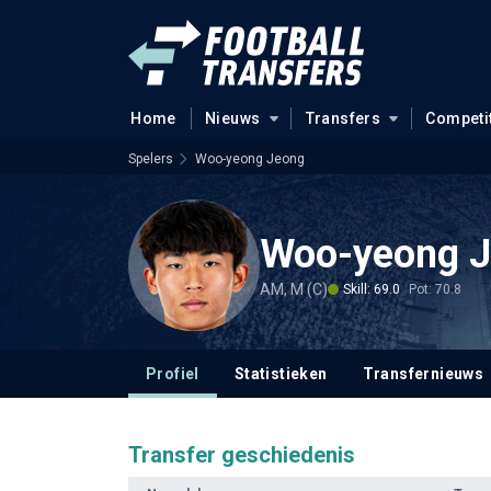
Home
Nieuws
Transfers
Competi
Spelers
Woo-yeong Jeong
Woo-yeong 
AM, M (C)
Skill: 69.0
Pot: 70.8
Profiel
Statistieken
Transfernieuws
Transfer geschiedenis