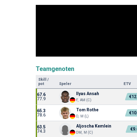
Teamgenoten
Skill
/
pot
Speler
ETV
Ilyas Ansah
67.6
€12
77.9
F, AM (C)
Tom Rothe
65.3
€10
78.6
D, M (L)
Aljoscha Kemlein
63.5
€9
74.3
DM, M (C)