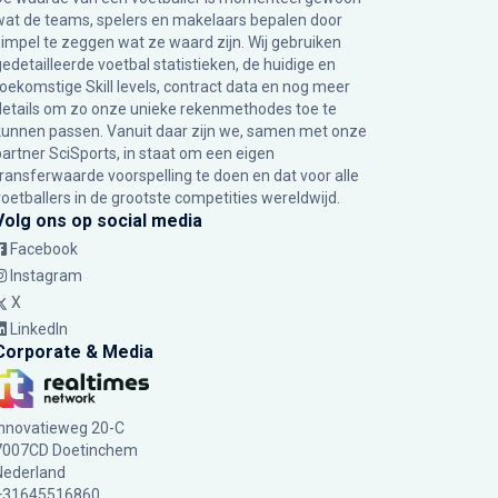
wat de teams, spelers en makelaars bepalen door
simpel te zeggen wat ze waard zijn. Wij gebruiken
gedetailleerde voetbal statistieken, de huidige en
toekomstige Skill levels, contract data en nog meer
details om zo onze unieke rekenmethodes toe te
kunnen passen. Vanuit daar zijn we, samen met onze
partner SciSports, in staat om een eigen
transferwaarde voorspelling te doen en dat voor alle
voetballers in de grootste competities wereldwijd.
Volg ons op social media
Facebook
Instagram
X
LinkedIn
Corporate & Media
Innovatieweg 20-C
7007CD Doetinchem
Nederland
+31645516860