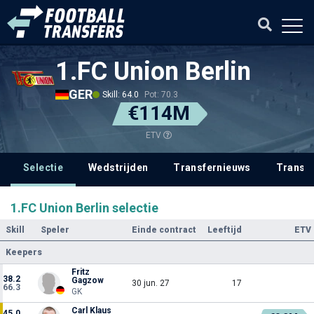
1.FC Union Berlin
GER
Skill: 64.0
Pot: 70.3
€114M
ETV
Selectie
Wedstrijden
Transfernieuws
Transf
1.FC Union Berlin selectie
Skill
Speler
Einde contract
Leeftijd
ETV
Keepers
Fritz
38.2
Gagzow
30 jun. 27
17
66.3
GK
Carl Klaus
45.0