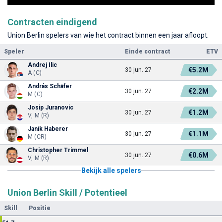
Contracten eindigend
Union Berlin spelers van wie het contract binnen een jaar afloopt.
Speler
Einde contract
ETV
Andrej Ilic
€5.2M
30 jun. 27
A (C)
András Schäfer
€2.2M
30 jun. 27
M (C)
Josip Juranovic
€1.2M
30 jun. 27
V, M (R)
Janik Haberer
€1.1M
30 jun. 27
M (CR)
Christopher Trimmel
€0.6M
30 jun. 27
V, M (R)
Bekijk alle spelers
Union Berlin Skill / Potentieel
Skill
Positie