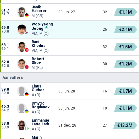
Janik
61.7
Haberer
€1.1M
30 jun. 27
32
61.7
M (CR)
Woo-yeong
69.0
Jeong
€2.1M
26
70.8
AM, M (C)
Rani
68.1
Khedira
€1.5M
32
69.1
VM, M (C)
Robert
62.0
Skov
€1.2M
30
62.0
M (RL)
Aanvallers
Linus
39.8
Güther
€1.7M
30 jun. 28
16
39.8
A (R)
Dmytro
46.3
Bogdanov
€1.1M
30 jun. 29
19
64.2
A (C)
Emmanuel
53.8
Latte Lath
€13.2M
31 dec. 28
27
53.9
A (C)
Marin