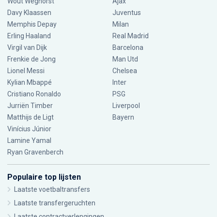
Wout Weghorst
Ajax
Davy Klaassen
Juventus
Memphis Depay
Milan
Erling Haaland
Real Madrid
Virgil van Dijk
Barcelona
Frenkie de Jong
Man Utd
Lionel Messi
Chelsea
Kylian Mbappé
Inter
Cristiano Ronaldo
PSG
Jurriën Timber
Liverpool
Matthijs de Ligt
Bayern
Vinícius Júnior
Lamine Yamal
Ryan Gravenberch
Populaire top lijsten
Laatste voetbaltransfers
Laatste transfergeruchten
Laatste contractverlengingen