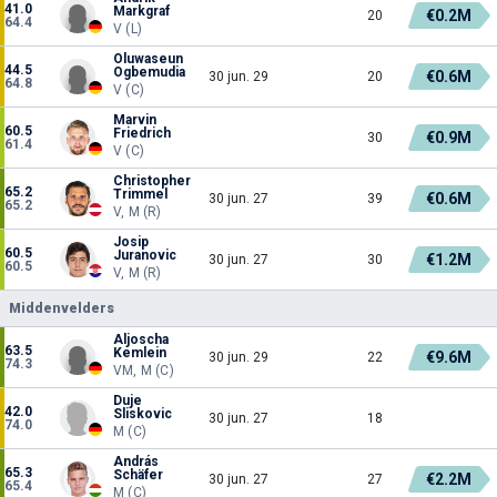
41.0
Markgraf
€0.2M
20
64.4
V (L)
Oluwaseun
44.5
Ogbemudia
€0.6M
30 jun. 29
20
64.8
V (C)
Marvin
60.5
Friedrich
€0.9M
30
61.4
V (C)
Christopher
65.2
Trimmel
€0.6M
30 jun. 27
39
65.2
V, M (R)
Josip
60.5
Juranovic
€1.2M
30 jun. 27
30
60.5
V, M (R)
Middenvelders
Aljoscha
63.5
Kemlein
€9.6M
30 jun. 29
22
74.3
VM, M (C)
Duje
42.0
Sliskovic
30 jun. 27
18
74.0
M (C)
András
65.3
Schäfer
€2.2M
30 jun. 27
27
65.4
M (C)