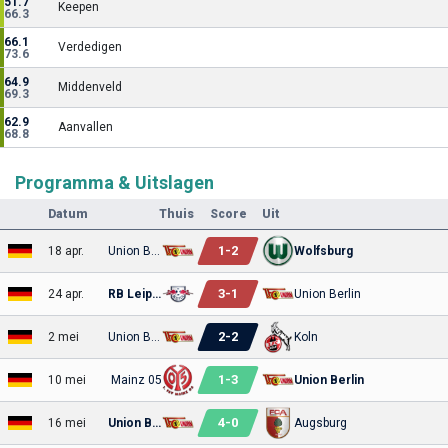
51.7
Keepen
66.3
66.1
Verdedigen
73.6
64.9
Middenveld
69.3
62.9
Aanvallen
68.8
Programma & Uitslagen
Datum
Thuis
Score
Uit
1
-
2
18 apr.
Union Berlin
Wolfsburg
3
-
1
24 apr.
RB Leipzig
Union Berlin
2
-
2
2 mei
Union Berlin
Koln
1
-
3
10 mei
Mainz 05
Union Berlin
4
-
0
16 mei
Union Berlin
Augsburg