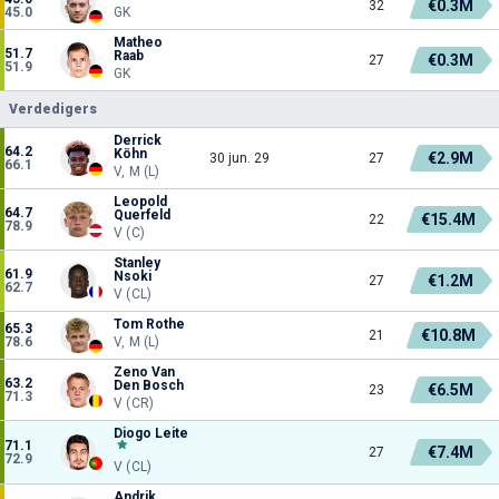
€0.3M
32
45.0
GK
Matheo
51.7
Raab
€0.3M
27
51.9
GK
Verdedigers
Derrick
64.2
Köhn
€2.9M
30 jun. 29
27
66.1
V, M (L)
Leopold
64.7
Querfeld
€15.4M
22
78.9
V (C)
Stanley
61.9
Nsoki
€1.2M
27
62.7
V (CL)
Tom Rothe
65.3
€10.8M
21
78.6
V, M (L)
Zeno Van
63.2
Den Bosch
€6.5M
23
71.3
V (CR)
Diogo Leite
71.1
€7.4M
27
72.9
V (CL)
Andrik