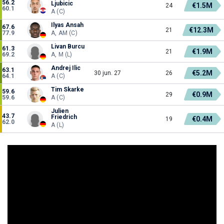
56.2
Ljubicic
€1.5M
24
60.1
A (C)
Ilyas Ansah
67.6
€12.3M
21
77.9
A, AM (C)
Livan Burcu
61.3
€1.9M
21
69.2
A, M (L)
Andrej Ilic
63.1
€5.2M
30 jun. 27
26
64.1
A (C)
Tim Skarke
59.6
€0.9M
29
59.6
A (C)
Julien
43.7
Friedrich
€0.4M
19
62.0
A (L)