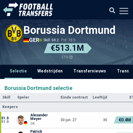
Borussia Dortmund
GER
Skill: 69.2
Pot: 78.9
€513.1M
ETV
Selectie
Wedstrijden
Transfernieuws
Transf
Borussia Dortmund selectie
Skill
Speler
Einde contract
Leeftijd
E
Keepers
Alexander
51.0
Meyer
€0.4M
30 jun. 27
35
51.0
GK
Patrick