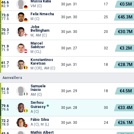
Mussa Kaba
46.6
€0.5M
30 jun. 31
17
82.9
VM (C)
Felix Nmecha
73.0
€45.3M
30 jun. 30
25
77.5
M (C)
Jobe
70.3
Bellingham
€30.7M
30 jun. 30
20
85.7
M, AM (C)
Marcel
71.9
Sabitzer
€3.2M
30 jun. 27
32
71.9
M (CL)
Konstantinos
61.7
Karetsas
€28.7M
30 jun. 31
18
83.7
M (CR), AM (C)
Aanvallers
Samuele
51.0
Inácio
€4.5M
30 jun. 29
18
72.5
AM (C)
Serhou
79.6
Guirassy
€33.4M
30 jun. 28
30
79.6
A (C)
Fábio Silva
72.2
€26.1M
30 jun. 30
24
78.0
A (C), M (L)
Mathis Albert
45.9