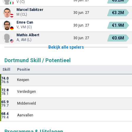
€6.2M
30 jun. 27
V (C)
Marcel Sabitzer
€3.2M
30 jun. 27
M (CL)
Emre Can
€1.9M
30 jun. 27
V, VM (C)
Mathis Albert
€0.6M
30 jun. 27
A, AM (L)
Bekijk alle spelers
Dortmund Skill / Potentieel
Skill
Positie
74.0
Keepen
76.6
72.8
Verdedigen
78.1
65.9
Middenveld
79.7
68.4
Aanvallen
79.4
Programma & Uitslagen