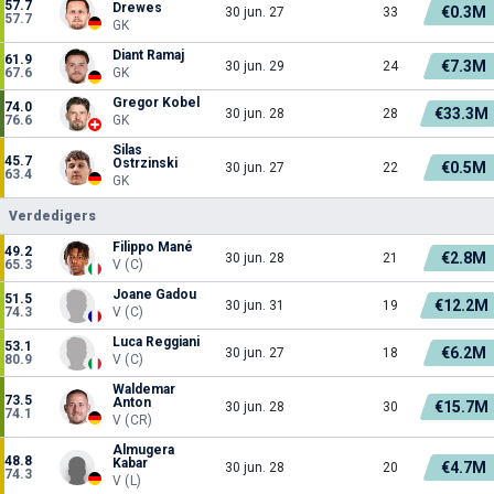
57.7
Drewes
€0.3M
30 jun. 27
33
57.7
GK
Diant Ramaj
61.9
€7.3M
30 jun. 29
24
67.6
GK
Gregor Kobel
74.0
€33.3M
30 jun. 28
28
76.6
GK
Silas
45.7
Ostrzinski
€0.5M
30 jun. 27
22
63.4
GK
Verdedigers
Filippo Mané
49.2
€2.8M
30 jun. 28
21
65.3
V (C)
Joane Gadou
51.5
€12.2M
30 jun. 31
19
74.3
V (C)
Luca Reggiani
53.1
€6.2M
30 jun. 27
18
80.9
V (C)
Waldemar
73.5
Anton
€15.7M
30 jun. 28
30
74.1
V (CR)
Almugera
48.8
Kabar
€4.7M
30 jun. 28
20
74.3
V (L)