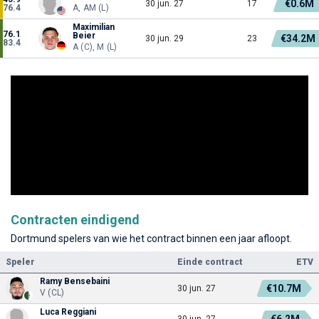
€0.6M
30 jun. 27
17
76.4
A, AM (L)
Maximilian
76.1
Beier
€34.2M
30 jun. 29
23
83.4
A (C), M (L)
Contracten eindigend
Dortmund spelers van wie het contract binnen een jaar afloopt.
Speler
Einde contract
ETV
Ramy Bensebaini
€10.7M
30 jun. 27
V (CL)
Luca Reggiani