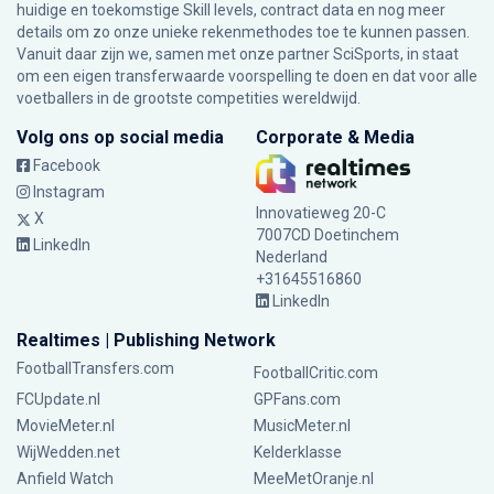
huidige en toekomstige Skill levels, contract data en nog meer
details om zo onze unieke rekenmethodes toe te kunnen passen.
Vanuit daar zijn we, samen met onze partner SciSports, in staat
om een eigen transferwaarde voorspelling te doen en dat voor alle
voetballers in de grootste competities wereldwijd.
Volg ons op social media
Corporate & Media
Facebook
Instagram
Innovatieweg 20-C
X
7007CD Doetinchem
LinkedIn
Nederland
+31645516860
LinkedIn
Realtimes | Publishing Network
FootballTransfers.com
FootballCritic.com
FCUpdate.nl
GPFans.com
MovieMeter.nl
MusicMeter.nl
WijWedden.net
Kelderklasse
Anfield Watch
MeeMetOranje.nl