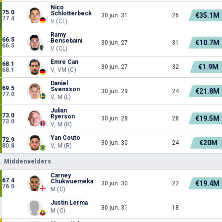
Nico
75.0
Schlotterbeck
€35.1M
30 jun. 31
26
77.4
V (CL)
Ramy
66.5
Bensebaini
€10.7M
30 jun. 27
31
66.5
V (CL)
Emre Can
68.1
€1.9M
30 jun. 27
32
68.1
V, VM (C)
Daniel
69.5
Svensson
€21.8M
30 jun. 29
24
77.0
V, M (L)
Julian
73.0
Ryerson
€19.5M
30 jun. 28
28
73.0
V, M (R)
Yan Couto
72.9
€20M
30 jun. 30
24
80.8
V, M (R)
Middenvelders
Carney
67.4
Chukwuemeka
€19.4M
30 jun. 30
22
76.0
M (C)
Justin Lerma
30 jun. 31
18
M (C)