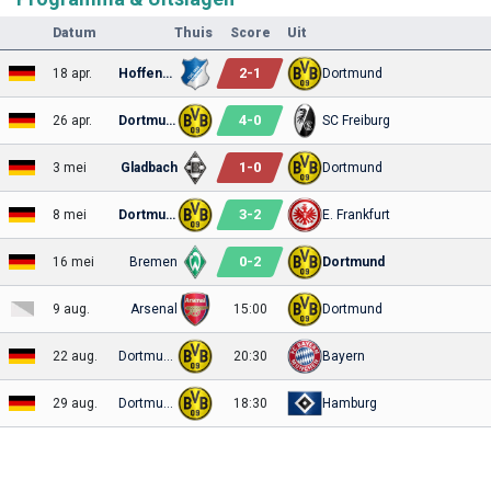
Datum
Thuis
Score
Uit
2
-
1
18 apr.
Hoffenheim
Dortmund
4
-
0
26 apr.
Dortmund
SC Freiburg
1
-
0
3 mei
Gladbach
Dortmund
3
-
2
8 mei
Dortmund
E. Frankfurt
0
-
2
16 mei
Bremen
Dortmund
9 aug.
Arsenal
15:00
Dortmund
22 aug.
Dortmund
20:30
Bayern
29 aug.
Dortmund
18:30
Hamburg