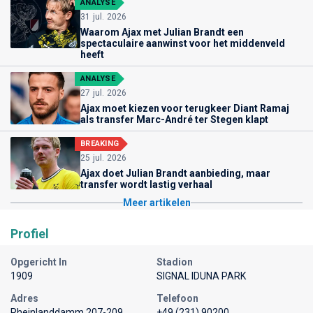
ANALYSE
31 jul. 2026
Waarom Ajax met Julian Brandt een
spectaculaire aanwinst voor het middenveld
heeft
ANALYSE
27 jul. 2026
Ajax moet kiezen voor terugkeer Diant Ramaj
als transfer Marc-André ter Stegen klapt
BREAKING
25 jul. 2026
Ajax doet Julian Brandt aanbieding, maar
transfer wordt lastig verhaal
Meer artikelen
Profiel
Opgericht In
Stadion
1909
SIGNAL IDUNA PARK
Adres
Telefoon
Rheinlanddamm 207-209
+49 (231) 90200