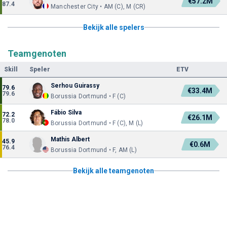
€57.2M
87.4
Manchester City • AM (C), M (CR)
Bekijk alle spelers
Teamgenoten
Skill
Speler
ETV
Serhou Guirassy
79.6
€33.4M
79.6
Borussia Dortmund • F (C)
Fábio Silva
72.2
€26.1M
78.0
Borussia Dortmund • F (C), M (L)
Mathis Albert
45.9
€0.6M
76.4
Borussia Dortmund • F, AM (L)
Bekijk alle teamgenoten