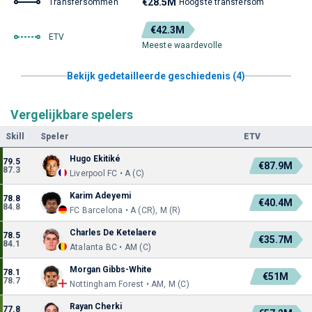
€28.5M
Transfersommen
Hoogste transfersom
€42.3M
ETV
Meeste waardevolle
Bekijk gedetailleerde geschiedenis (4)
Vergelijkbare spelers
Skill
Speler
ETV
Hugo Ekitiké
79.5
€87.9M
87.3
Liverpool FC • A (C)
Karim Adeyemi
78.8
€40.4M
84.8
FC Barcelona • A (CR), M (R)
Charles De Ketelaere
78.5
€35.7M
84.1
Atalanta BC • AM (C)
Morgan Gibbs-White
78.1
€51M
78.7
Nottingham Forest • AM, M (C)
Rayan Cherki
77.8