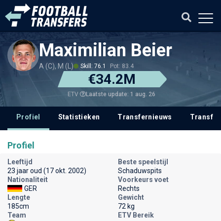
Maximilian Beier
A (C), M (L)
Skill: 76.1
Pot: 83.4
€34.2M
Laatste update: 1 aug. 26
ETV
Profiel
Statistieken
Transfernieuws
Transfer
Profiel
Leeftijd
Beste speelstijl
23 jaar oud (17 okt. 2002)
Schaduwspits
Nationaliteit
Voorkeurs voet
GER
Rechts
Lengte
Gewicht
185cm
72 kg
Team
ETV Bereik