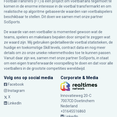
FootballTransfers (FT) is een project om voetbalfans tegemoet te
komen in de enorme interesse in de voetbal transfermarkt en om
realistische op algoritme gebaseerde waarden van voetbalspelers
beschikbaar te stellen. Dit doen we samen met onze partner
SciSports
.
De waarde van een voetballer is momenteel gewoon wat de
teams, spelers en makelaars bepalen door simpel te zeggen wat
ze waard zijn. Wij gebruiken gedetailleerde voetbal statistieken, de
huidige en toekomstige Skill levels, contract data en nog meer
details om zo onze unieke rekenmethodes toe te kunnen passen.
Vanuit daar zijn we, samen met onze partner SciSports, in staat
om een eigen transferwaarde voorspelling te doen en dat voor alle
voetballers in de grootste competities wereldwijd.
Volg ons op social media
Corporate & Media
Facebook
Instagram
Innovatieweg 20-C
X
7007CD Doetinchem
LinkedIn
Nederland
+31645516860
LinkedIn