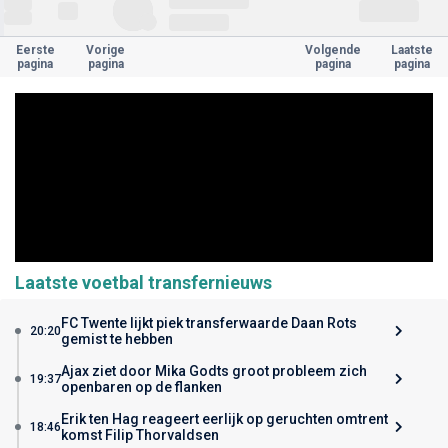
Eerste
Vorige
Volgende
Laatste
pagina
pagina
pagina
pagina
Laatste voetbal transfernieuws
FC Twente lijkt piek transferwaarde Daan Rots
20:20
gemist te hebben
Ajax ziet door Mika Godts groot probleem zich
19:37
openbaren op de flanken
Erik ten Hag reageert eerlijk op geruchten omtrent
18:46
komst Filip Thorvaldsen