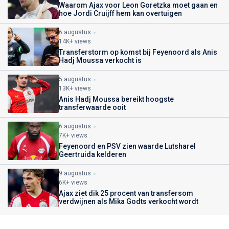
Waarom Ajax voor Leon Goretzka moet gaan en
hoe Jordi Cruijff hem kan overtuigen
6 augustus
14K+ views
Transferstorm op komst bij Feyenoord als Anis
Hadj Moussa verkocht is
5 augustus
13K+ views
Anis Hadj Moussa bereikt hoogste
transferwaarde ooit
6 augustus
7K+ views
Feyenoord en PSV zien waarde Lutsharel
Geertruida kelderen
9 augustus
6K+ views
Ajax ziet dik 25 procent van transfersom
verdwijnen als Mika Godts verkocht wordt