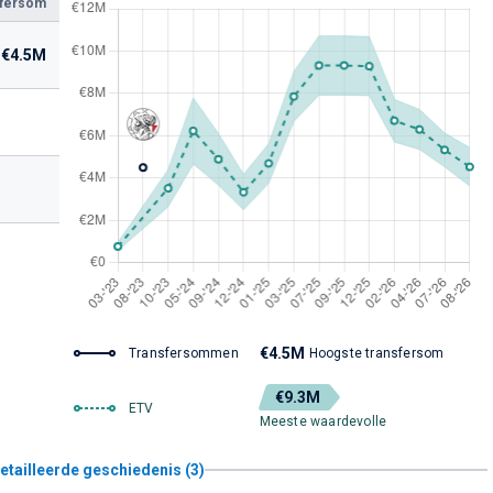
sfersom
€4.5M
€4.5M
Transfersommen
Hoogste transfersom
€9.3M
ETV
Meeste waardevolle
etailleerde geschiedenis (3)