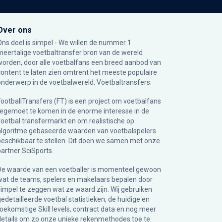
Over ons
Ons doel is simpel - We willen de nummer 1
meertalige voetbaltransfer bron van de wereld
worden, door alle voetbalfans een breed aanbod van
content te laten zien omtrent het meeste populaire
onderwerp in de voetbalwereld: Voetbaltransfers.
FootballTransfers (FT) is een project om voetbalfans
tegemoet te komen in de enorme interesse in de
voetbal transfermarkt en om realistische op
algoritme gebaseerde waarden van voetbalspelers
beschikbaar te stellen. Dit doen we samen met onze
partner
SciSports
.
De waarde van een voetballer is momenteel gewoon
wat de teams, spelers en makelaars bepalen door
simpel te zeggen wat ze waard zijn. Wij gebruiken
gedetailleerde voetbal statistieken, de huidige en
toekomstige Skill levels, contract data en nog meer
details om zo onze unieke rekenmethodes toe te