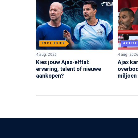
EXCLUSIEF
ACHTE
4 aug. 2026
4 aug. 202
Kies jouw Ajax-elftal:
Ajax ka
ervaring, talent of nieuwe
overbod
aankopen?
miljoen