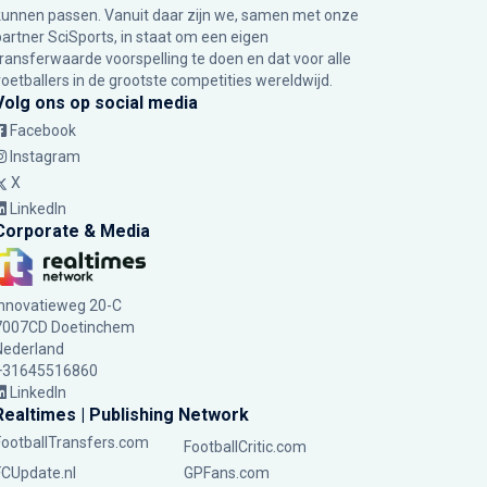
kunnen passen. Vanuit daar zijn we, samen met onze
partner SciSports, in staat om een eigen
transferwaarde voorspelling te doen en dat voor alle
voetballers in de grootste competities wereldwijd.
Volg ons op social media
Facebook
Instagram
X
LinkedIn
Corporate & Media
Innovatieweg 20-C
7007CD Doetinchem
Nederland
+31645516860
LinkedIn
Realtimes | Publishing Network
FootballTransfers.com
FootballCritic.com
FCUpdate.nl
GPFans.com