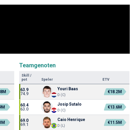
Teamgenoten
Skill
/
pot
Speler
ETV
Youri Baas
63.9
.8M
€18.2M
74.9
D (C)
Josip Sutalo
60.4
.9M
€13.6M
63.0
D (C)
Caio Henrique
69.0
.3M
€11.5M
69.1
D (L)