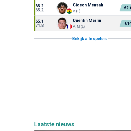
Gideon Mensah
65.2
€2
65.2
V (L)
Quentin Merlin
65.1
€1
71.8
V, M (L)
Bekijk alle spelers
Laatste nieuws