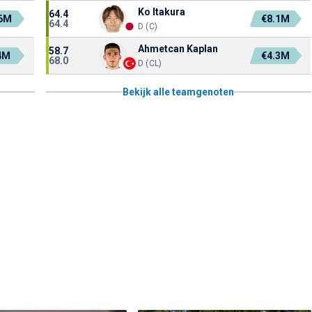
Ko Itakura
64.4
.6M
€8.1M
64.4
D (C)
Ahmetcan Kaplan
58.7
4M
€4.3M
68.0
D (CL)
Bekijk alle teamgenoten