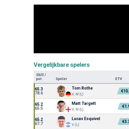
Vergelijkbare spelers
Skill
/
pot
Speler
ETV
Tom Rothe
65.3
€10
78.6
V, M (L)
Matt Targett
65.2
€1
65.5
V, M (L)
Lucas Esquivel
65.2
€3
67.7
V (L)