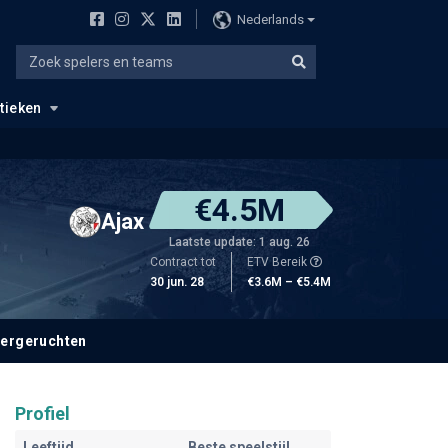
Nederlands
stieken
€4.5M
Ajax
Laatste update: 1 aug. 26
Contract tot
ETV Bereik
30 jun. 28
€3.6M – €5.4M
fergeruchten
Profiel
Leeftijd
Beste speelstijl