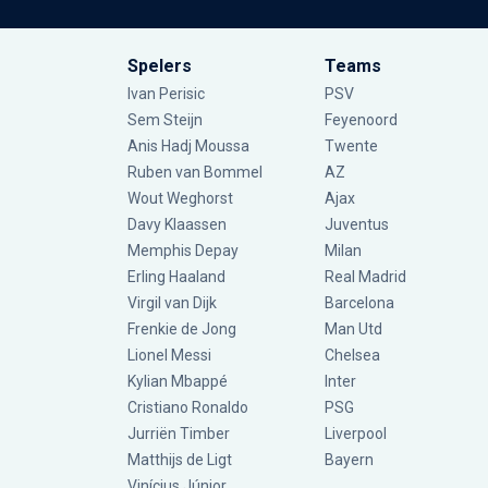
Spelers
Teams
Ivan Perisic
PSV
Sem Steijn
Feyenoord
Anis Hadj Moussa
Twente
Ruben van Bommel
AZ
Wout Weghorst
Ajax
Davy Klaassen
Juventus
Memphis Depay
Milan
Erling Haaland
Real Madrid
Virgil van Dijk
Barcelona
Frenkie de Jong
Man Utd
Lionel Messi
Chelsea
Kylian Mbappé
Inter
Cristiano Ronaldo
PSG
Jurriën Timber
Liverpool
Matthijs de Ligt
Bayern
Vinícius Júnior