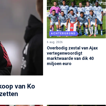
ACHTERGROND
6 aug. 2026
Overbodig zestal van Ajax
vertegenwoordigt
marktwaarde van dik 40
miljoen euro
rkoop van Ko
 zetten