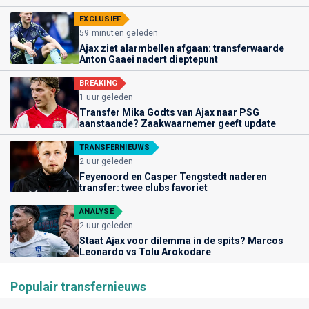
EXCLUSIEF
59 minuten geleden
Ajax ziet alarmbellen afgaan: transferwaarde
Anton Gaaei nadert dieptepunt
BREAKING
1 uur geleden
Transfer Mika Godts van Ajax naar PSG
aanstaande? Zaakwaarnemer geeft update
TRANSFERNIEUWS
2 uur geleden
Feyenoord en Casper Tengstedt naderen
transfer: twee clubs favoriet
ANALYSE
2 uur geleden
Staat Ajax voor dilemma in de spits? Marcos
Leonardo vs Tolu Arokodare
Populair transfernieuws