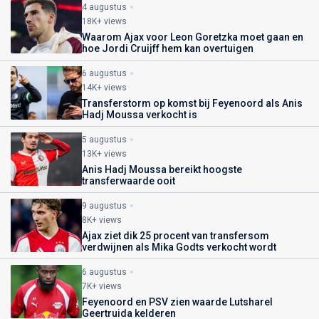
4 augustus
18K+ views
Waarom Ajax voor Leon Goretzka moet gaan en
hoe Jordi Cruijff hem kan overtuigen
6 augustus
14K+ views
Transferstorm op komst bij Feyenoord als Anis
Hadj Moussa verkocht is
5 augustus
13K+ views
Anis Hadj Moussa bereikt hoogste
transferwaarde ooit
9 augustus
8K+ views
Ajax ziet dik 25 procent van transfersom
verdwijnen als Mika Godts verkocht wordt
6 augustus
7K+ views
Feyenoord en PSV zien waarde Lutsharel
Geertruida kelderen