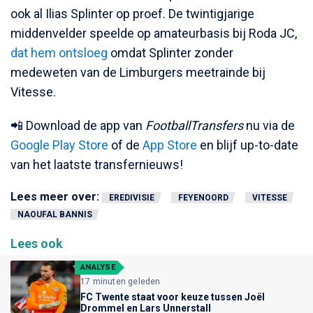
ook al Ilias Splinter op proef. De twintigjarige
middenvelder speelde op amateurbasis bij Roda JC,
dat hem ontsloeg
omdat Splinter zonder
medeweten van de Limburgers meetrainde bij
Vitesse.
📲 Download de app van
FootballTransfers
nu via de
Google Play Store
of de
App Store
en blijf up-to-date
van het laatste transfernieuws!
Lees meer over:
EREDIVISIE
FEYENOORD
VITESSE
NAOUFAL BANNIS
Lees ook
ANALYSE
17 minuten geleden
FC Twente staat voor keuze tussen Joël
Drommel en Lars Unnerstall