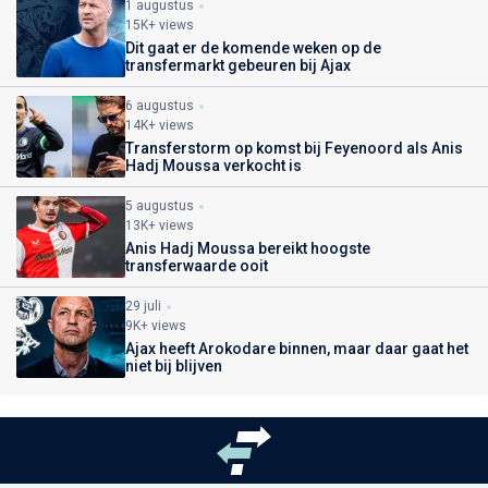
1 augustus
15K+ views
Dit gaat er de komende weken op de
transfermarkt gebeuren bij Ajax
6 augustus
14K+ views
Transferstorm op komst bij Feyenoord als Anis
Hadj Moussa verkocht is
5 augustus
13K+ views
Anis Hadj Moussa bereikt hoogste
transferwaarde ooit
29 juli
9K+ views
Ajax heeft Arokodare binnen, maar daar gaat het
niet bij blijven