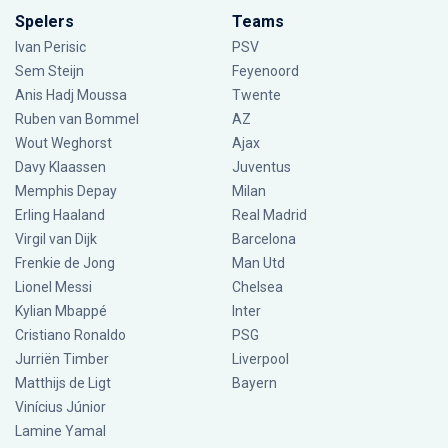
Spelers
Teams
Ivan Perisic
PSV
Sem Steijn
Feyenoord
Anis Hadj Moussa
Twente
Ruben van Bommel
AZ
Wout Weghorst
Ajax
Davy Klaassen
Juventus
Memphis Depay
Milan
Erling Haaland
Real Madrid
Virgil van Dijk
Barcelona
Frenkie de Jong
Man Utd
Lionel Messi
Chelsea
Kylian Mbappé
Inter
Cristiano Ronaldo
PSG
Jurriën Timber
Liverpool
Matthijs de Ligt
Bayern
Vinícius Júnior
Lamine Yamal