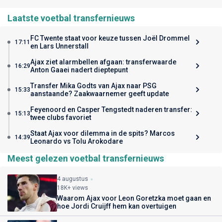
Laatste voetbal transfernieuws
FC Twente staat voor keuze tussen Joël Drommel
17:11
en Lars Unnerstall
Ajax ziet alarmbellen afgaan: transferwaarde
16:29
Anton Gaaei nadert dieptepunt
Transfer Mika Godts van Ajax naar PSG
15:33
aanstaande? Zaakwaarnemer geeft update
Feyenoord en Casper Tengstedt naderen transfer:
15:13
twee clubs favoriet
Staat Ajax voor dilemma in de spits? Marcos
14:39
Leonardo vs Tolu Arokodare
Meest gelezen voetbal transfernieuws
4 augustus
18K+ views
Waarom Ajax voor Leon Goretzka moet gaan en
hoe Jordi Cruijff hem kan overtuigen