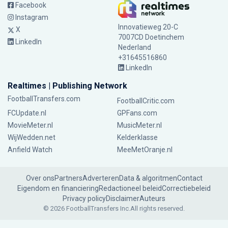
Facebook
Instagram
Innovatieweg 20-C
X
7007CD Doetinchem
LinkedIn
Nederland
+31645516860
LinkedIn
Realtimes | Publishing Network
FootballTransfers.com
FootballCritic.com
FCUpdate.nl
GPFans.com
MovieMeter.nl
MusicMeter.nl
WijWedden.net
Kelderklasse
Anfield Watch
MeeMetOranje.nl
Over ons
Partners
Adverteren
Data & algoritmen
Contact
Eigendom en financiering
Redactioneel beleid
Correctiebeleid
Privacy policy
Disclaimer
Auteurs
© 2026 FootballTransfers Inc.
All rights reserved.