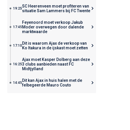
SC Heerenveen moet profiteren van
19:25
situatie Sam Lammers bij FC Twente
Feyenoord moet verkoop Jakub
Moder overwegen door dalende
17:45
marktwaarde
Dit is waarom Ajax de verkoop van
17:10
Ko Itakura in de ijskast moet zetten
Ajax moet Kasper Dolberg aan deze
3 clubs aanbieden naast FC
16:25
Midtjylland
Dit kan Ajax in huis halen met de
14:45
felbegeerde Mauro Couto