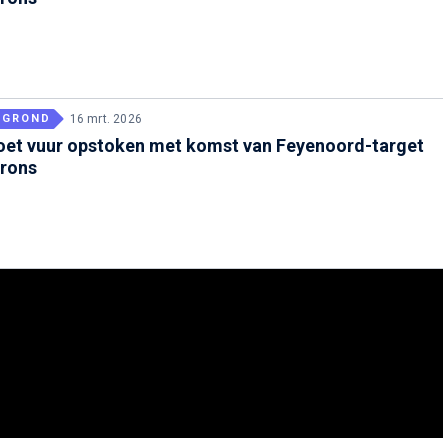
RGROND
16 mrt. 2026
oet vuur opstoken met komst van Feyenoord-target
rons