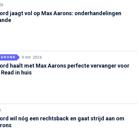
26
ord jaagt vol op Max Aarons: onderhandelingen
ande
RGROND
9 mrt. 2026
ord haalt met Max Aarons perfecte vervanger voor
 Read in huis
6
rd wil nóg een rechtsback en gaat strijd aan om
rons