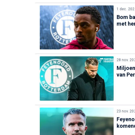
1 dec. 202
Bom bar
met he
28 nov. 20
Miljoe
van Per
23 nov. 20
Feyeno
komen