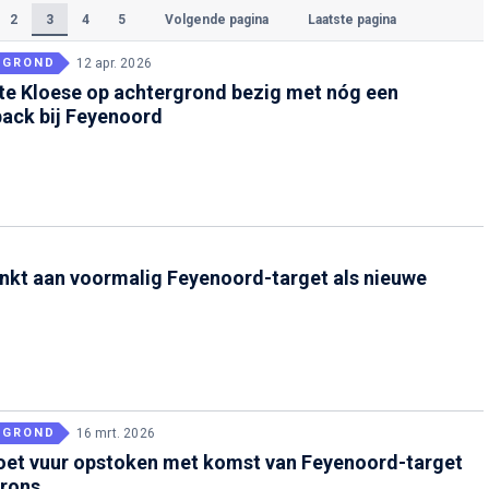
2
3
4
5
Volgende pagina
Laatste pagina
(Huidige)
RGROND
12 apr. 2026
te Kloese op achtergrond bezig met nóg een
ack bij Feyenoord
6
nkt aan voormalig Feyenoord-target als nieuwe
RGROND
16 mrt. 2026
oet vuur opstoken met komst van Feyenoord-target
rons