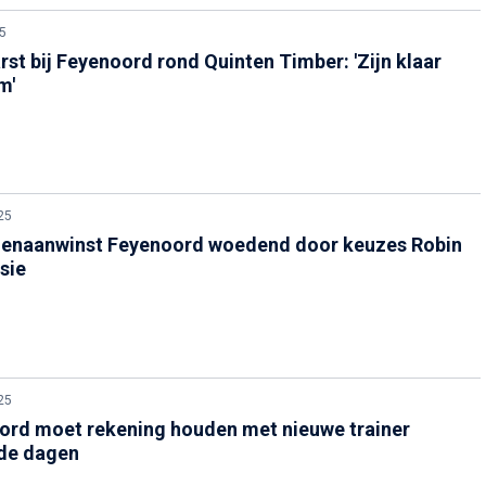
5
st bij Feyenoord rond Quinten Timber: 'Zijn klaar
m'
25
nenaanwinst Feyenoord woedend door keuzes Robin
sie
25
ord moet rekening houden met nieuwe trainer
de dagen