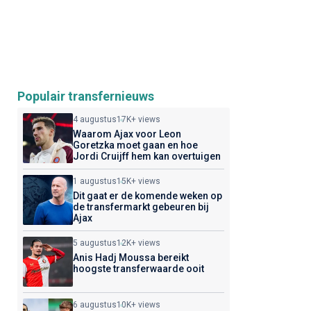
Populair transfernieuws
4 augustus
17K+ views
Waarom Ajax voor Leon
Goretzka moet gaan en hoe
Jordi Cruijff hem kan overtuigen
1 augustus
15K+ views
Dit gaat er de komende weken op
de transfermarkt gebeuren bij
Ajax
5 augustus
12K+ views
Anis Hadj Moussa bereikt
hoogste transferwaarde ooit
6 augustus
10K+ views