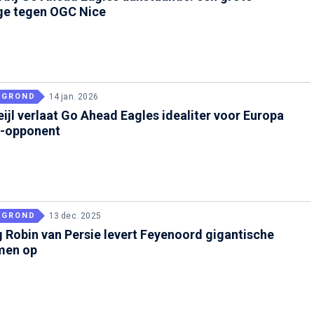
ge tegen OGC Nice
RGROND
14 jan. 2026
ijl verlaat Go Ahead Eagles idealiter voor Europa
-opponent
RGROND
13 dec. 2025
 Robin van Persie levert Feyenoord gigantische
men op