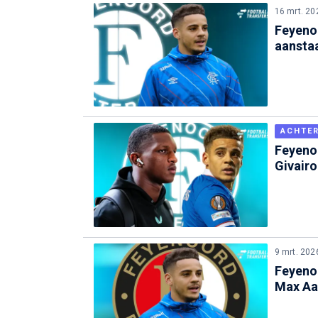
16 mrt. 20
Feyeno
aansta
ACHTE
Feyeno
Givairo
9 mrt. 202
Feyenoo
Max Aa