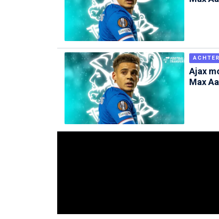
ACHTE
Ajax m
Max Aa