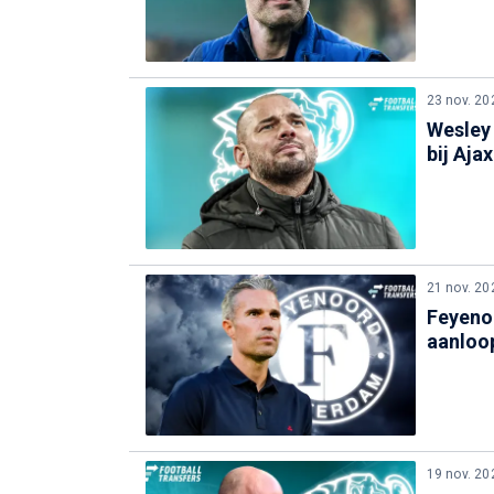
23 nov. 20
Wesley 
bij Ajax
21 nov. 20
Feyenoo
aanloop
19 nov. 20