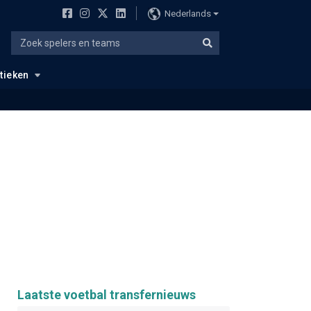
Nederlands
stieken
Laatste voetbal transfernieuws