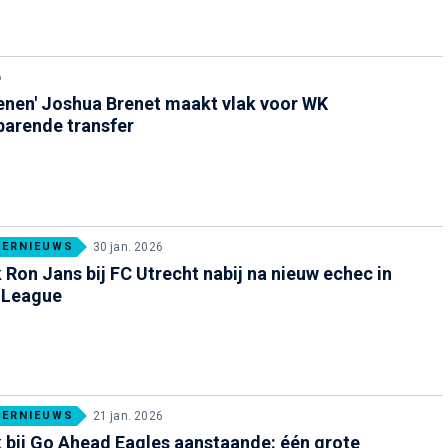
6
enen' Joshua Brenet maakt vlak voor WK
barende transfer
FERNIEUWS
30 jan. 2026
 Ron Jans bij FC Utrecht nabij na nieuw echec in
 League
FERNIEUWS
21 jan. 2026
 bij Go Ahead Eagles aanstaande: één grote