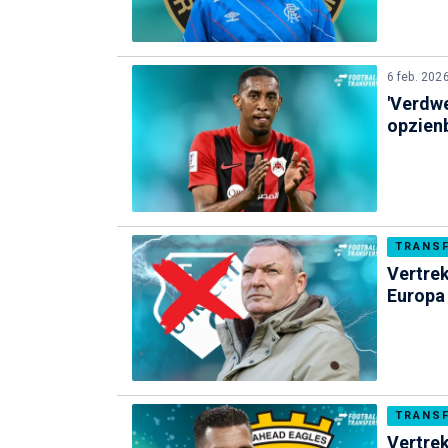
6 feb. 202
'Verdw
opzien
TRANS
Vertrek
Europa
TRANS
Vertrek