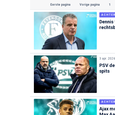
Eerste pagina
Vorige pagina
1
ACHTE
Dennis 
rechtsb
3 apr. 202
PSV de
spits
ACHTE
Ajax m
Max Aa