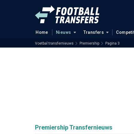
Home
Nieuws
Transfers
Competi
Voetbal transfernieuws
Premiership
Pagina 3
Premiership Transfernieuws