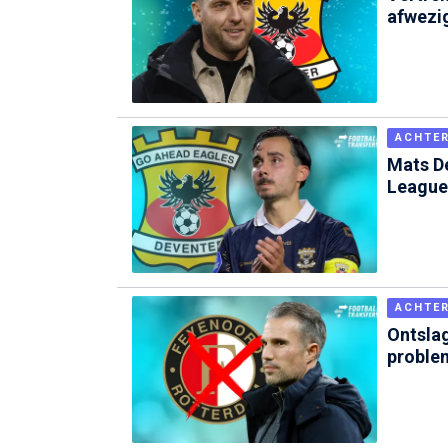
afwezi
ACHTE
Mats De
League
ACHTE
Ontslag
proble