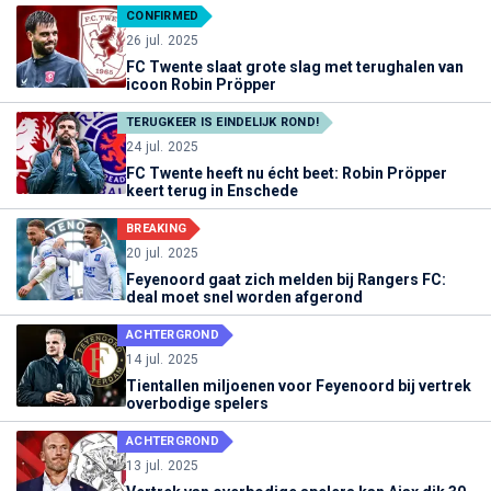
CONFIRMED
26 jul. 2025
FC Twente slaat grote slag met terughalen van
icoon Robin Pröpper
TERUGKEER IS EINDELIJK ROND!
24 jul. 2025
FC Twente heeft nu écht beet: Robin Pröpper
keert terug in Enschede
BREAKING
20 jul. 2025
Feyenoord gaat zich melden bij Rangers FC:
deal moet snel worden afgerond
ACHTERGROND
14 jul. 2025
Tientallen miljoenen voor Feyenoord bij vertrek
overbodige spelers
ACHTERGROND
13 jul. 2025