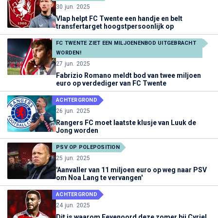
30 jun. 2025
Vlap helpt FC Twente een handje en belt
transfertarget hoogstpersoonlijk op
FC TWENTE ZIET EEN MILJOENENBOD UITGEBRACHT
WORDEN!
27 jun. 2025
Fabrizio Romano meldt bod van twee miljoen
euro op verdediger van FC Twente
ACHTERGROND
26 jun. 2025
Rangers FC moet laatste klusje van Luuk de
Jong worden
PSV OP POLEPOSITION
25 jun. 2025
'Aanvaller van 11 miljoen euro op weg naar PSV
om Noa Lang te vervangen'
ACHTERGROND
24 jun. 2025
Dit is waarom Feyenoord deze zomer bij Cyriel