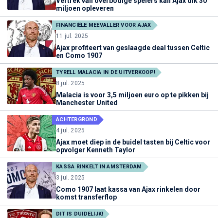
Vertrek van overbodige spelers kan Ajax dik 30
miljoen opleveren
FINANCIËLE MEEVALLER VOOR AJAX
11 jul. 2025
Ajax profiteert van geslaagde deal tussen Celtic
en Como 1907
TYRELL MALACIA IN DE UITVERKOOP!
8 jul. 2025
Malacia is voor 3,5 miljoen euro op te pikken bij
Manchester United
ACHTERGROND
4 jul. 2025
Ajax moet diep in de buidel tasten bij Celtic voor
opvolger Kenneth Taylor
KASSA RINKELT IN AMSTERDAM
3 jul. 2025
Como 1907 laat kassa van Ajax rinkelen door
komst transferflop
DIT IS DUIDELIJK!