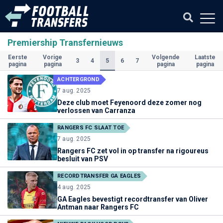
Premiership Transfernieuws
Eerste
Vorige
Volgende
Laatste
(Huidige)
3
4
5
6
7
pagina
pagina
pagina
pagina
ACHTERGROND
7 aug. 2025
Deze club moet Feyenoord deze zomer nog
verlossen van Carranza
RANGERS FC SLAAT TOE
7 aug. 2025
Rangers FC zet vol in op transfer na rigoureus
besluit van PSV
RECORDTRANSFER GA EAGLES
4 aug. 2025
GA Eagles bevestigt recordtransfer van Oliver
Antman naar Rangers FC