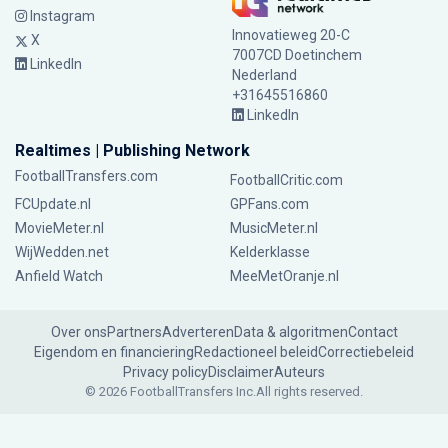
Instagram
Innovatieweg 20-C
X
7007CD Doetinchem
LinkedIn
Nederland
+31645516860
LinkedIn
Realtimes | Publishing Network
FootballTransfers.com
FootballCritic.com
FCUpdate.nl
GPFans.com
MovieMeter.nl
MusicMeter.nl
WijWedden.net
Kelderklasse
Anfield Watch
MeeMetOranje.nl
Over ons
Partners
Adverteren
Data & algoritmen
Contact
Eigendom en financiering
Redactioneel beleid
Correctiebeleid
Privacy policy
Disclaimer
Auteurs
© 2026 FootballTransfers Inc.
All rights reserved.