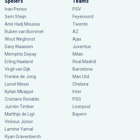
Spelers
Teams
Ivan Perisic
PSV
Sem Steijn
Feyenoord
Anis Hadj Moussa
Twente
Ruben van Bommel
AZ
Wout Weghorst
Ajax
Davy Klaassen
Juventus
Memphis Depay
Milan
Erling Haaland
Real Madrid
Virgil van Dijk
Barcelona
Frenkie de Jong
Man Utd
Lionel Messi
Chelsea
Kylian Mbappé
Inter
Cristiano Ronaldo
PSG
Jurriën Timber
Liverpool
Matthijs de Ligt
Bayern
Vinícius Júnior
Lamine Yamal
Ryan Gravenberch