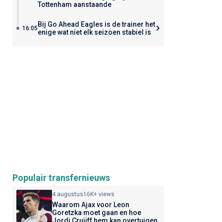
Tottenham aanstaande
Bij Go Ahead Eagles is de trainer het
16:05
enige wat niet elk seizoen stabiel is
Populair transfernieuws
4 augustus
16K+ views
Waarom Ajax voor Leon
Goretzka moet gaan en hoe
Jordi Cruijff hem kan overtuigen