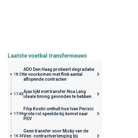
Laatste voetbal transfernieuws
ADO Den Haag probeert degradatie
te voorkomen met flink aantal
18:23
aflopende contracten
Ajax lijkt met transfer Noa Lang
17:45
ideale timing gevonden te hebben
Filip Kostić onthult hoe Ivan Perisic
grote rol speelde bij komst naar
17:09
PSV
Geen transfer voor Micky van de
Ven: contractverlenging bij
16:34