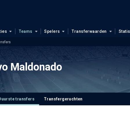
ties
Teams
Spelers
Transferwaarden
Stati
ansfers
ivo Maldonado
Duurste transfers
Transfergeruchten