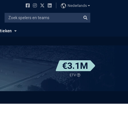
Nederlands
stieken
€3.1M
ETV