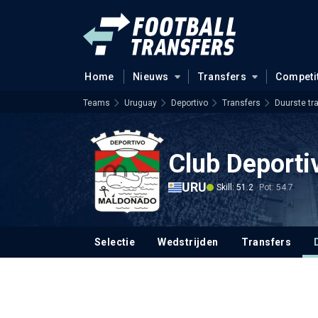
Home
Nieuws
Transfers
Competi
Teams
Uruguay
Deportivo
Transfers
Duurste tr
Club Deport
URU
Skill: 51.2
Pot: 54.7
Selectie
Wedstrijden
Transfers