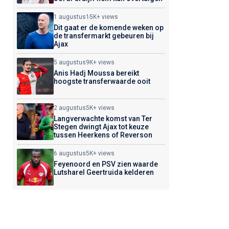
1 augustus
15K+ views
Dit gaat er de komende weken op
de transfermarkt gebeuren bij
Ajax
5 augustus
9K+ views
Anis Hadj Moussa bereikt
hoogste transferwaarde ooit
2 augustus
5K+ views
Langverwachte komst van Ter
Stegen dwingt Ajax tot keuze
tussen Heerkens of Reverson
6 augustus
5K+ views
Feyenoord en PSV zien waarde
Lutsharel Geertruida kelderen