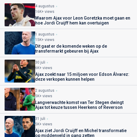
4 augustus
16K+ views
Waarom Ajax voor Leon Goretzka moet gaan en
hoe Jordi Cruijff hem kan overtuigen
1 augustus
15K+ views
Dit gaat er de komende weken op de
transfermarkt gebeuren bij Ajax
30 juli
6K+ views
Ajax zoekt naar 15 miljoen voor Edson Álvarez:
deze verkopen kunnen helpen
2 augustus
5K+ views
Langverwachte komst van Ter Stegen dwingt
Ajax tot keuze tussen Heerkens of Reverson
31 juli
5K+ views
Ajax ziet Jordi Cruijff en Michel transformatie
op middenveld in gang zetten