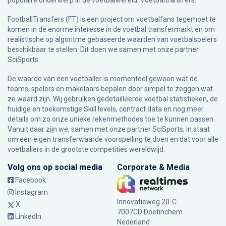
populaire onderwerp in de voetbalwereld: Voetbaltransfers.
FootballTransfers (FT) is een project om voetbalfans tegemoet te
komen in de enorme interesse in de voetbal transfermarkt en om
realistische op algoritme gebaseerde waarden van voetbalspelers
beschikbaar te stellen. Dit doen we samen met onze partner
SciSports
.
De waarde van een voetballer is momenteel gewoon wat de
teams, spelers en makelaars bepalen door simpel te zeggen wat
ze waard zijn. Wij gebruiken gedetailleerde voetbal statistieken, de
huidige en toekomstige Skill levels, contract data en nog meer
details om zo onze unieke rekenmethodes toe te kunnen passen.
Vanuit daar zijn we, samen met onze partner SciSports, in staat
om een eigen transferwaarde voorspelling te doen en dat voor alle
voetballers in de grootste competities wereldwijd.
Volg ons op social media
Corporate & Media
Facebook
Instagram
Innovatieweg 20-C
X
7007CD Doetinchem
LinkedIn
Nederland