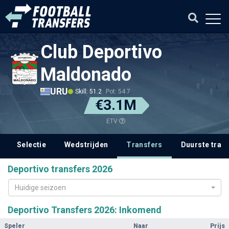
Club Deportivo
Maldonado
URU
Skill: 51.2
Pot: 54.7
€3.1M
ETV
Selectie
Wedstrijden
Transfers
Duurste tran
Deportivo transfers 2026
Huidige seizoen
Deportivo Transfers 2026: Inkomend
Speler
Naar
Prijs