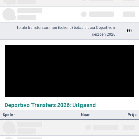
Totale transfersommen (bekend) betaald door Deportivo in
€0
seizoen 2026:
Deportivo Transfers 2026: Uitgaand
Speler
Naar
Prijs