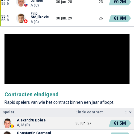
Jambor
€0.2M
30 jun. 28
23
55.6
A (C)
Filip
55.4
Stojilkovic
€1.9M
30 jun. 29
26
56.8
A (C)
Contracten eindigend
Rapid spelers van wie het contract binnen een jaar afloopt.
Speler
Einde contract
ETV
Alexandru Dobre
€1.5M
30 jun. 27
A, M (R)
Constantin Grameni