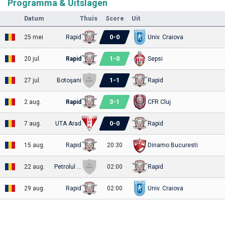
Programma & Uitslagen
Datum
Thuis
Score
Uit
0
-
0
25 mei
Rapid
Univ. Craiova
1
-
0
20 jul.
Rapid
Sepsi
1
-
1
27 jul.
Botoşani
Rapid
3
-
1
2 aug.
Rapid
CFR Cluj
0
-
0
7 aug.
UTA Arad
Rapid
15 aug.
Rapid
20:30
Dinamo Bucuresti
22 aug.
Petrolul 52
02:00
Rapid
29 aug.
Rapid
02:00
Univ. Craiova