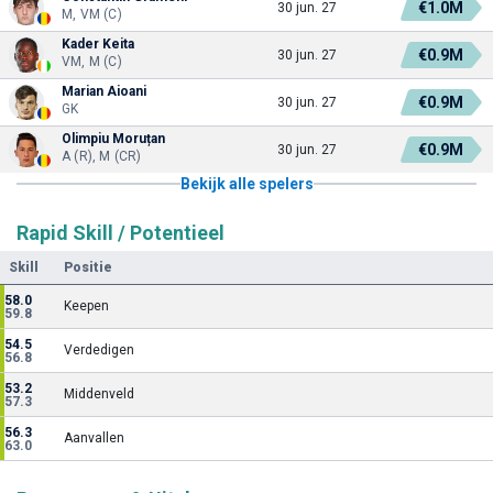
€1.0M
30 jun. 27
M, VM (C)
Kader Keita
€0.9M
30 jun. 27
VM, M (C)
Marian Aioani
€0.9M
30 jun. 27
GK
Olimpiu Moruțan
€0.9M
30 jun. 27
A (R), M (CR)
Bekijk alle spelers
Rapid Skill / Potentieel
Skill
Positie
58.0
Keepen
59.8
54.5
Verdedigen
56.8
53.2
Middenveld
57.3
56.3
Aanvallen
63.0