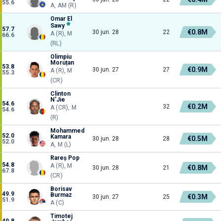
55.6
A, AM (R)
Omar El
Sawy
57.7
€0.8M
30 jun. 28
22
A (R), M
66.6
(RL)
Olimpiu
Moruțan
53.8
€0.9M
30 jun. 27
27
A (R), M
55.3
(CR)
Clinton
N'Jie
54.6
€0.2M
32
A (CR), M
54.6
(R)
Mohammed
52.0
Kamara
€0.5M
30 jun. 28
28
52.0
A, M (L)
Rareș Pop
54.8
A (R), M
€0.8M
30 jun. 28
21
67.8
(CR)
Borisav
49.9
Burmaz
€0.3M
30 jun. 27
25
51.9
A (C)
Timotej
49.8