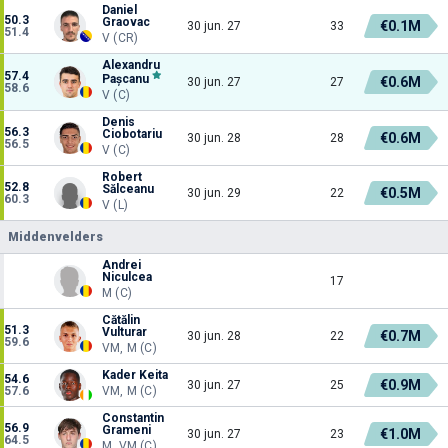
Daniel
50.3
Graovac
€0.1M
30 jun. 27
33
51.4
V (CR)
Alexandru
57.4
Pașcanu
€0.6M
30 jun. 27
27
58.6
V (C)
Denis
56.3
Ciobotariu
€0.6M
30 jun. 28
28
56.5
V (C)
Robert
52.8
Sălceanu
€0.5M
30 jun. 29
22
60.3
V (L)
Middenvelders
Andrei
Niculcea
17
M (C)
Cătălin
51.3
Vulturar
€0.7M
30 jun. 28
22
59.6
VM, M (C)
Kader Keita
54.6
€0.9M
30 jun. 27
25
57.6
VM, M (C)
Constantin
56.9
Grameni
€1.0M
30 jun. 27
23
64.5
M, VM (C)