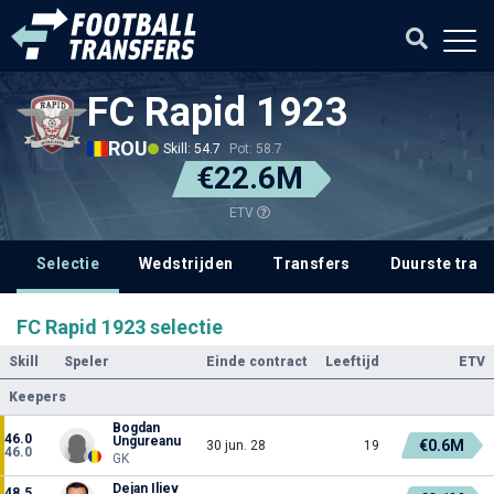
FC Rapid 1923
ROU
Skill: 54.7
Pot: 58.7
€22.6M
ETV
Selectie
Wedstrijden
Transfers
Duurste tran
FC Rapid 1923 selectie
Skill
Speler
Einde contract
Leeftijd
ETV
Keepers
Bogdan
46.0
Ungureanu
€0.6M
30 jun. 28
19
46.0
GK
Dejan Iliev
48.5