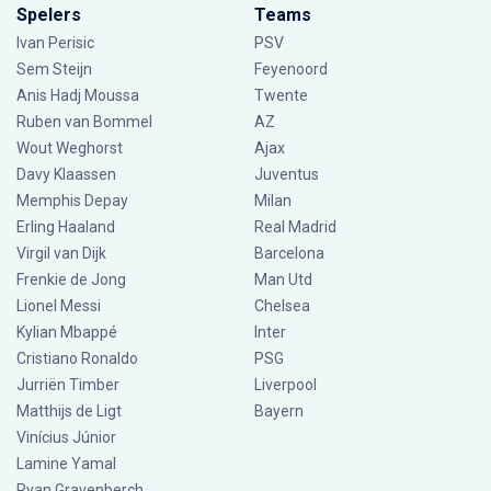
Spelers
Teams
Ivan Perisic
PSV
Sem Steijn
Feyenoord
Anis Hadj Moussa
Twente
Ruben van Bommel
AZ
Wout Weghorst
Ajax
Davy Klaassen
Juventus
Memphis Depay
Milan
Erling Haaland
Real Madrid
Virgil van Dijk
Barcelona
Frenkie de Jong
Man Utd
Lionel Messi
Chelsea
Kylian Mbappé
Inter
Cristiano Ronaldo
PSG
Jurriën Timber
Liverpool
Matthijs de Ligt
Bayern
Vinícius Júnior
Lamine Yamal
Ryan Gravenberch