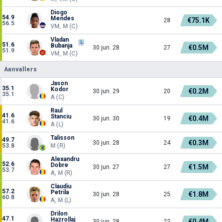
Diogo
54.9
Mendes
€75.1K
28
56.5
VM, M (C)
Vladan
L
51.6
Bubanja
€0.5M
30 jun. 28
27
51.9
VM, M (C)
Aanvallers
Jason
35.1
Kodor
€0.2M
30 jun. 29
20
35.1
A (C)
Raul
41.6
Stanciu
€0.4M
30 jun. 30
19
41.6
A (L)
Talisson
49.7
€0.3M
30 jun. 28
24
53.8
M (R)
Alexandru
52.6
Dobre
€1.5M
30 jun. 27
27
53.7
A, M (R)
Claudiu
57.2
Petrila
€1.8M
30 jun. 28
25
60.8
A, M (L)
Drilon
47.1
Hazrollaj
€0.4M
30 jun. 28
22