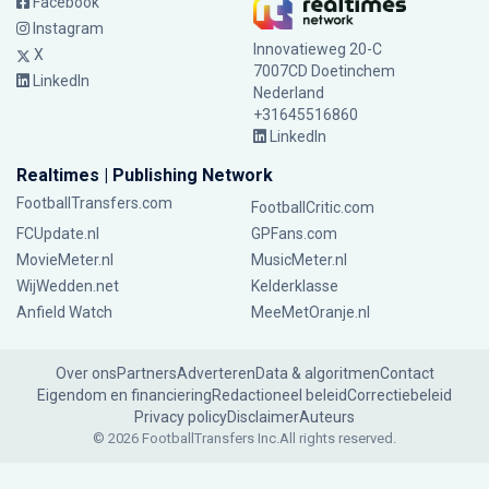
Facebook
Instagram
Innovatieweg 20-C
X
7007CD Doetinchem
LinkedIn
Nederland
+31645516860
LinkedIn
Realtimes | Publishing Network
FootballTransfers.com
FootballCritic.com
FCUpdate.nl
GPFans.com
MovieMeter.nl
MusicMeter.nl
WijWedden.net
Kelderklasse
Anfield Watch
MeeMetOranje.nl
Over ons
Partners
Adverteren
Data & algoritmen
Contact
Eigendom en financiering
Redactioneel beleid
Correctiebeleid
Privacy policy
Disclaimer
Auteurs
© 2026 FootballTransfers Inc.
All rights reserved.