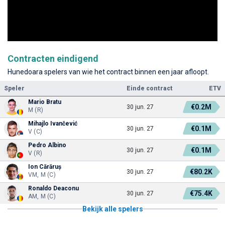
Contracten eindigend
Hunedoara spelers van wie het contract binnen een jaar afloopt.
Speler
Einde contract
ETV
Mario Bratu
€0.2M
30 jun. 27
M (R)
Mihajlo Ivančević
€0.1M
30 jun. 27
V (C)
Pedro Albino
€0.1M
30 jun. 27
V (R)
Ion Cărăruș
€80.2K
30 jun. 27
VM, M (C)
Ronaldo Deaconu
€75.4K
30 jun. 27
AM, M (C)
Bekijk alle spelers