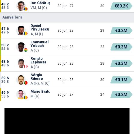
Ion Cărăruș
48.2
€80.2K
30 jun. 27
30
48.3
VM, M (C)
Aanvallers
Daniel
47.6
Pîrvulescu
€0.2M
30 jun. 28
29
47.6
A, M (L)
Emmanuel
50.2
Yeboah
€0.3M
30 jun. 28
23
54.6
A (C)
Renato
48.6
Espinosa
€0.3M
30 jun. 28
28
48.6
A (C)
Sérgio
39.6
Ribeiro
€0.1M
30 jun. 28
30
39.8
A (R), M (C)
Mario Bratu
49.9
€0.2M
30 jun. 27
24
53.6
M (R)