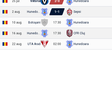
2
-
0
25 jul.
Viitorul
Hunedoara
1
-
1
2 aug.
Hunedoara
Sepsi
10 aug.
Botoşani
17:30
Hunedoara
16 aug.
Hunedoara
17:30
CFR Cluj
22 aug.
UTA Arad
02:00
Hunedoara