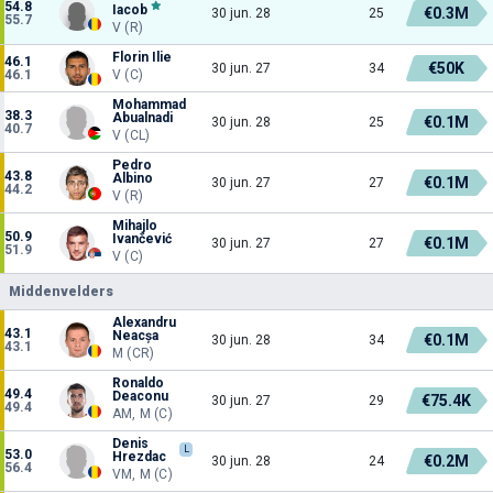
54.8
Iacob
€0.3M
30 jun. 28
25
55.7
V (R)
Florin Ilie
46.1
€50K
30 jun. 27
34
46.1
V (C)
Mohammad
38.3
Abualnadi
€0.1M
30 jun. 28
25
40.7
V (CL)
Pedro
43.8
Albino
€0.1M
30 jun. 27
27
44.2
V (R)
Mihajlo
50.9
Ivančević
€0.1M
30 jun. 27
27
51.9
V (C)
Middenvelders
Alexandru
43.1
Neacșa
€0.1M
30 jun. 28
34
43.1
M (CR)
Ronaldo
49.4
Deaconu
€75.4K
30 jun. 27
29
49.4
AM, M (C)
Denis
L
53.0
Hrezdac
€0.2M
30 jun. 28
24
56.4
VM, M (C)