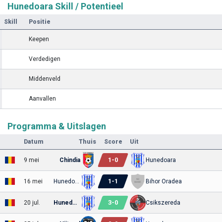
Hunedoara Skill / Potentieel
Skill
Positie
Keepen
Verdedigen
Middenveld
Aanvallen
Programma & Uitslagen
Datum
Thuis
Score
Uit
1
-
0
9 mei
Chindia
Hunedoara
1
-
1
16 mei
Hunedoara
Bihor Oradea
3
-
0
20 jul.
Hunedoara
Csikszereda