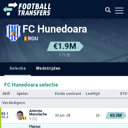
FC Hunedoara
ROU
€1.9M
ETV
Selectie
Wedstrijden
FC Hunedoara selectie
Skill
Speler
Einde contract
Leeftijd
ETV
Verdedigers
Antoniu
52.1
Manolache
€0.3M
30 jun. 28
26
56.4
V (C)
Flavius