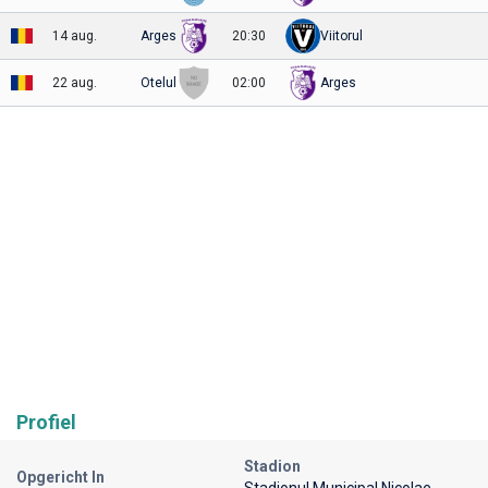
14 aug.
Arges
20:30
Viitorul
22 aug.
Otelul
02:00
Arges
Profiel
Stadion
Opgericht In