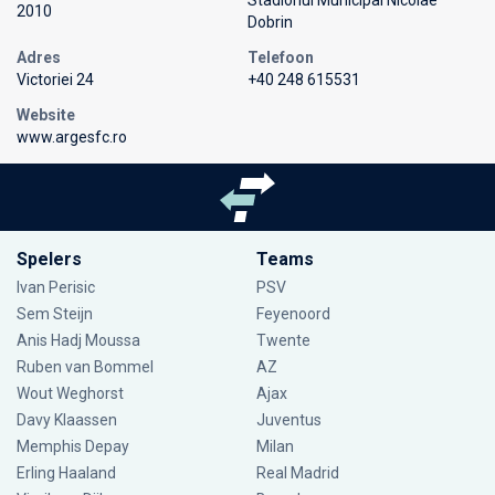
Stadionul Municipal Nicolae
2010
Dobrin
Adres
Telefoon
Victoriei 24
+40 248 615531
Website
www.argesfc.ro
Spelers
Teams
Ivan Perisic
PSV
Sem Steijn
Feyenoord
Anis Hadj Moussa
Twente
Ruben van Bommel
AZ
Wout Weghorst
Ajax
Davy Klaassen
Juventus
Memphis Depay
Milan
Erling Haaland
Real Madrid