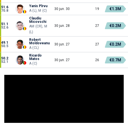
Yanis Pîrvu
51.6
€1.3M
30 jun. 30
19
70.8
A (L), M (C)
Claudiu
Micovschi
51.1
€0.2M
30 jun. 28
27
AM (CR), M
52.6
(L)
Robert
49.1
Moldoveanu
€0.2M
30 jun. 27
27
50.5
A (CL)
Ricardo
50.2
Matos
€0.7M
30 jun. 27
26
52.1
A (C)