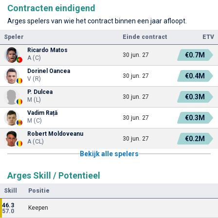
Contracten eindigend
Arges spelers van wie het contract binnen een jaar afloopt.
Speler
Einde contract
ETV
Ricardo Matos
€0.7M
30 jun. 27
A (C)
Dorinel Oancea
€0.4M
30 jun. 27
V (R)
P. Dulcea
€0.3M
30 jun. 27
M (L)
Vadim Rață
€0.3M
30 jun. 27
M (C)
Robert Moldoveanu
€0.2M
30 jun. 27
A (CL)
Bekijk alle spelers
Arges Skill / Potentieel
Skill
Positie
46.3
Keepen
57.0