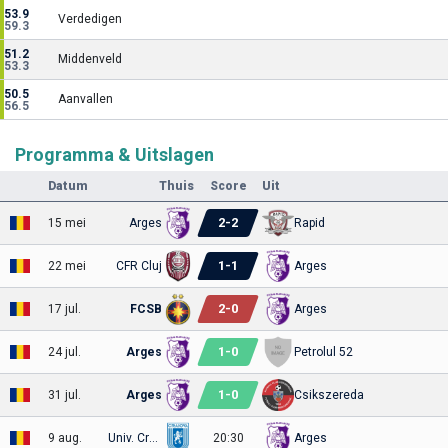
53.9
Verdedigen
59.3
51.2
Middenveld
53.3
50.5
Aanvallen
56.5
Programma & Uitslagen
Datum
Thuis
Score
Uit
2
-
2
15 mei
Arges
Rapid
1
-
1
22 mei
CFR Cluj
Arges
2
-
0
17 jul.
FCSB
Arges
1
-
0
24 jul.
Arges
Petrolul 52
1
-
0
31 jul.
Arges
Csikszereda
9 aug.
Univ. Craiova
20:30
Arges