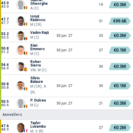
43.0
Gheorghe
€0.3M
19
43.0
A (C)
Ionuț
47.7
Rădescu
€99.6K
31
47.7
M (CR)
Vadim Rață
53.2
€0.3M
30 jun. 27
33
53.5
M (C)
Xian
50.8
Emmers
€0.1M
30 jun. 27
27
51.2
M (C)
Rober
54.4
Sierra
€0.3M
30
54.9
VM, M (C)
Silviu
Balaure
50.8
€0.1M
30 jun. 27
30
M (CR), A
50.8
(R)
P. Dulcea
50.5
€0.3M
30 jun. 27
21
60.6
M (L)
Aanvallers
Taylor
47.6
Luvambo
€0.2M
27
48.9
M, V (R)