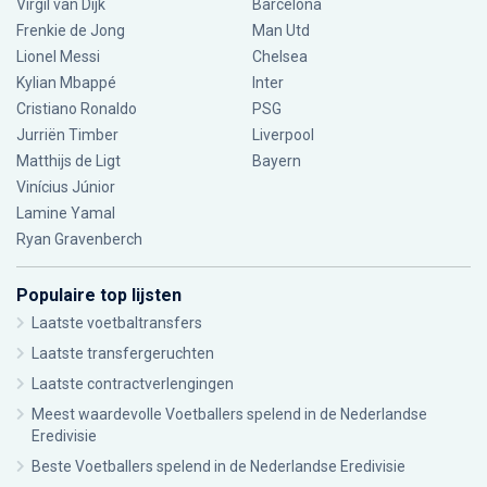
Virgil van Dijk
Barcelona
Frenkie de Jong
Man Utd
Lionel Messi
Chelsea
Kylian Mbappé
Inter
Cristiano Ronaldo
PSG
Jurriën Timber
Liverpool
Matthijs de Ligt
Bayern
Vinícius Júnior
Lamine Yamal
Ryan Gravenberch
Populaire top lijsten
Laatste voetbaltransfers
Laatste transfergeruchten
Laatste contractverlengingen
Meest waardevolle Voetballers spelend in de Nederlandse
Eredivisie
Beste Voetballers spelend in de Nederlandse Eredivisie