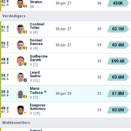
42.9
Straton
€50K
30 jun. 27
36
42.9
GK
Verdedigers
Costinel
51.3
Tofan
€0.1M
30 jun. 27
30
51.3
V (R)
Dorinel
55.2
Oancea
€0.4M
30 jun. 27
29
55.7
V (R)
Guilherme
48.8
Garutti
€99.6K
32
48.8
V (C)
Leard
54.7
Sadriu
€0.6M
25
58.6
V (CL)
Mario
59.3
Tudose
€1.8M
30 jun. 29
21
69.4
V (C)
Evagoras
48.2
Antoniou
€0.5M
23
61.3
V (CR)
Middenvelders
Gabriel