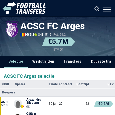
ACSC FC Arges
ROU
Skill: 51.6
Pot: 56.2
€5.7M
ETV
Selectie
Wedstrijden
Transfers
Duurste tran
ACSC FC Arges selectie
Skill
Speler
Einde contract
Leeftijd
ETV
Keepers
Alexandru
46.3
Silveanu
€0.2M
30 jun. 27
22
57.0
GK
Cătălin