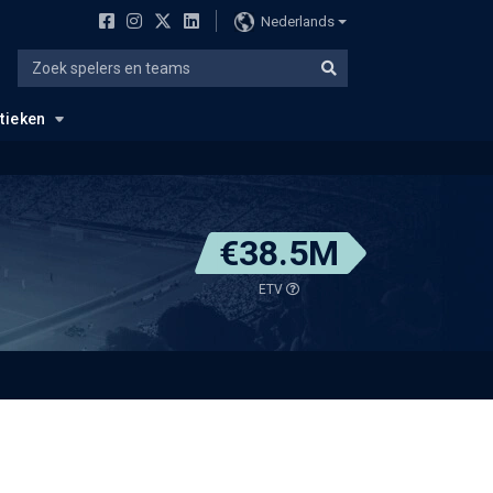
Nederlands
stieken
€38.5M
ETV