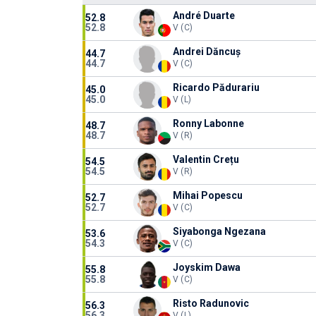
André Duarte
52.8
52.8
V (C)
Andrei Dăncuș
44.7
44.7
V (C)
Ricardo Pădurariu
45.0
45.0
V (L)
Ronny Labonne
48.7
48.7
V (R)
Valentin Crețu
54.5
54.5
V (R)
Mihai Popescu
52.7
52.7
V (C)
Siyabonga Ngezana
53.6
54.3
V (C)
Joyskim Dawa
55.8
55.8
V (C)
Risto Radunovic
56.3
56.3
V (L)