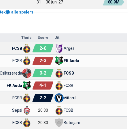
31
30 jun. 27
€0.9M
Bekijk alle spelers
Thuis
Score
Uit
2
-
0
FCSB
Arges
2
-
3
FCSB
FK Auda
0
-
2
Csikszereda
FCSB
4
-
1
FK Auda
FCSB
2
-
2
FCSB
Viitorul
Sepsi
20:30
FCSB
FCSB
20:30
Botoşani