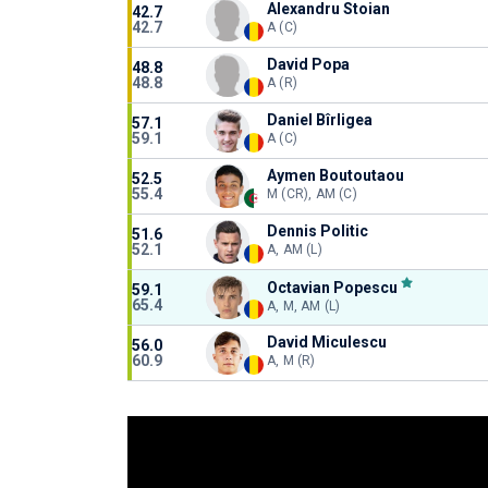
Alexandru Stoian
42.7
42.7
A (C)
David Popa
48.8
48.8
A (R)
Daniel Bîrligea
57.1
59.1
A (C)
Aymen Boutoutaou
52.5
55.4
M (CR), AM (C)
Dennis Politic
51.6
52.1
A, AM (L)
Octavian Popescu
59.1
65.4
A, M, AM (L)
David Miculescu
56.0
60.9
A, M (R)