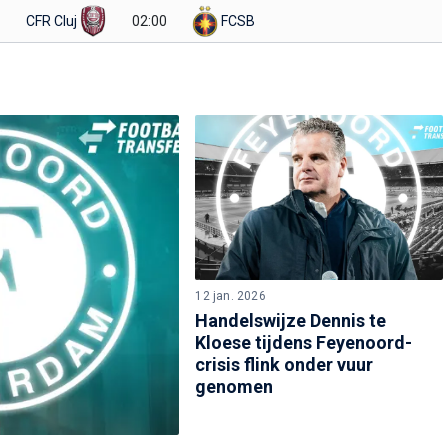
CFR Cluj
02:00
FCSB
12 jan. 2026
Handelswijze Dennis te
Kloese tijdens Feyenoord-
crisis flink onder vuur
genomen