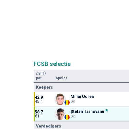
FCSB selectie
Skill
/
pot
Speler
Keepers
Mihai Udrea
42.9
45.1
GK
Ștefan Târnovanu
58.7
61.1
GK
Verdedigers