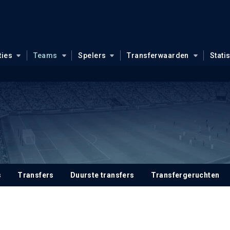
ties
Teams
Spelers
Transferwaarden
Stati
s
Transfers
Duurste transfers
Transfergeruchten