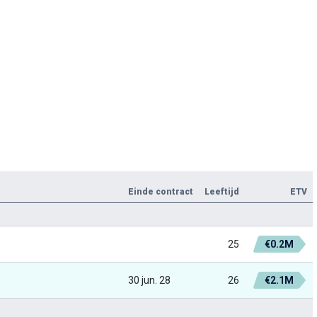
Einde contract
Leeftijd
ETV
25
€0.2M
30 jun. 28
26
€2.1M