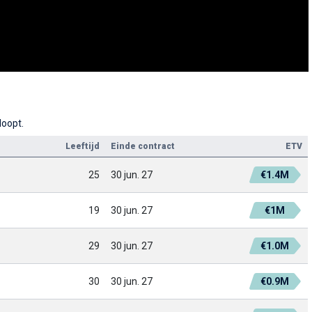
loopt.
Leeftijd
Einde contract
ETV
25
30 jun. 27
€1.4M
19
30 jun. 27
€1M
29
30 jun. 27
€1.0M
30
30 jun. 27
€0.9M