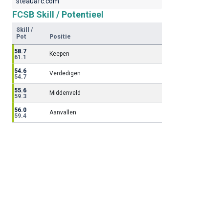
steauafc.com
FCSB Skill / Potentieel
Skill /
Pot
Positie
58.7
Keepen
61.1
54.6
Verdedigen
54.7
55.6
Middenveld
59.3
56.0
Aanvallen
59.4