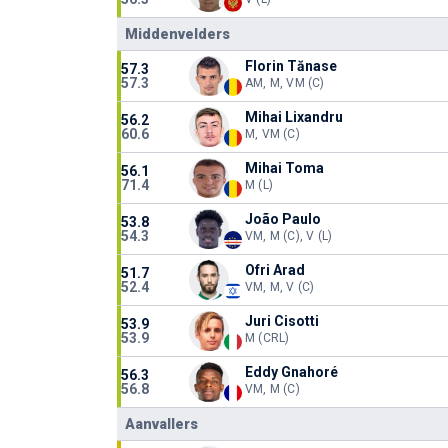
Middenvelders
Florin Tănase
57.3
57.3
AM, M, VM (C)
Mihai Lixandru
56.2
60.6
M, VM (C)
Mihai Toma
56.1
71.4
M (L)
João Paulo
53.8
54.3
VM, M (C), V (L)
Ofri Arad
51.7
52.4
VM, M, V (C)
Juri Cisotti
53.9
53.9
M (CRL)
Eddy Gnahoré
56.3
56.8
VM, M (C)
Aanvallers