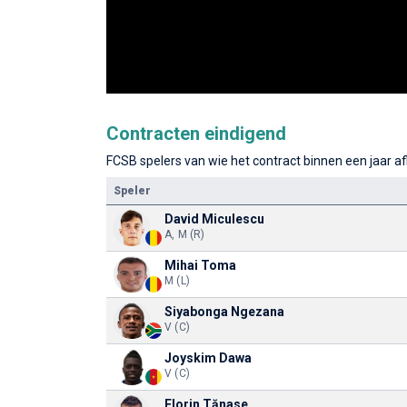
Contracten eindigend
FCSB spelers van wie het contract binnen een jaar af
Speler
David Miculescu
A, M (R)
Mihai Toma
M (L)
Siyabonga Ngezana
V (C)
Joyskim Dawa
V (C)
Florin Tănase