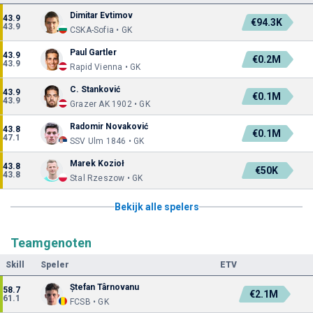
Dimitar Evtimov
43.9
€94.3K
43.9
CSKA-Sofia • GK
Paul Gartler
43.9
€0.2M
43.9
Rapid Vienna • GK
C. Stanković
43.9
€0.1M
43.9
Grazer AK 1902 • GK
Radomir Novaković
43.8
€0.1M
47.1
SSV Ulm 1846 • GK
Marek Kozioł
43.8
€50K
43.8
Stal Rzeszow • GK
Bekijk alle spelers
Teamgenoten
Skill
Speler
ETV
Ștefan Târnovanu
58.7
€2.1M
61.1
FCSB • GK