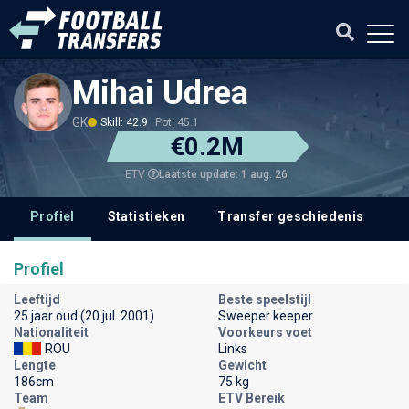
Mihai Udrea
GK
Skill: 42.9
Pot: 45.1
€0.2M
Laatste update: 1 aug. 26
ETV
Profiel
Statistieken
Transfer geschiedenis
V
Profiel
Leeftijd
Beste speelstijl
25 jaar oud (20 jul. 2001)
Sweeper keeper
Nationaliteit
Voorkeurs voet
ROU
Links
Lengte
Gewicht
186cm
75 kg
Team
ETV Bereik