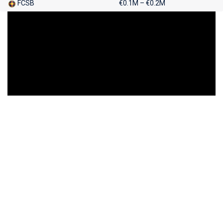
FCSB
€0.1M – €0.2M