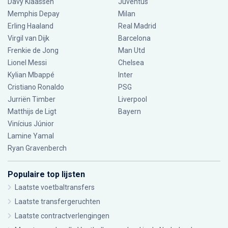
Davy Klaassen
Juventus
Memphis Depay
Milan
Erling Haaland
Real Madrid
Virgil van Dijk
Barcelona
Frenkie de Jong
Man Utd
Lionel Messi
Chelsea
Kylian Mbappé
Inter
Cristiano Ronaldo
PSG
Jurriën Timber
Liverpool
Matthijs de Ligt
Bayern
Vinícius Júnior
Lamine Yamal
Ryan Gravenberch
Populaire top lijsten
Laatste voetbaltransfers
Laatste transfergeruchten
Laatste contractverlengingen