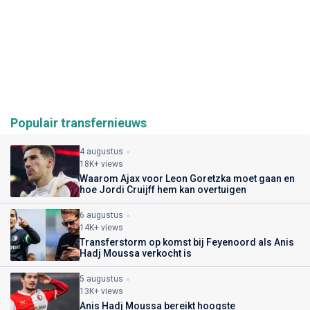
Populair transfernieuws
4 augustus
18K+ views
Waarom Ajax voor Leon Goretzka moet gaan en
hoe Jordi Cruijff hem kan overtuigen
6 augustus
14K+ views
Transferstorm op komst bij Feyenoord als Anis
Hadj Moussa verkocht is
5 augustus
13K+ views
Anis Hadj Moussa bereikt hoogste