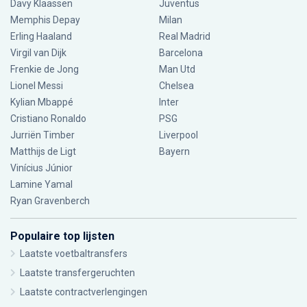
Davy Klaassen
Juventus
Memphis Depay
Milan
Erling Haaland
Real Madrid
Virgil van Dijk
Barcelona
Frenkie de Jong
Man Utd
Lionel Messi
Chelsea
Kylian Mbappé
Inter
Cristiano Ronaldo
PSG
Jurriën Timber
Liverpool
Matthijs de Ligt
Bayern
Vinícius Júnior
Lamine Yamal
Ryan Gravenberch
Populaire top lijsten
Laatste voetbaltransfers
Laatste transfergeruchten
Laatste contractverlengingen