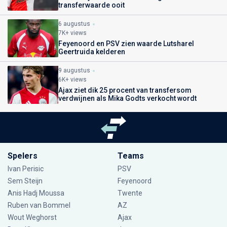
transferwaarde ooit
6 augustus
7K+ views
Feyenoord en PSV zien waarde Lutsharel
Geertruida kelderen
9 augustus
6K+ views
Ajax ziet dik 25 procent van transfersom
verdwijnen als Mika Godts verkocht wordt
Spelers
Teams
Ivan Perisic
PSV
Sem Steijn
Feyenoord
Anis Hadj Moussa
Twente
Ruben van Bommel
AZ
Wout Weghorst
Ajax