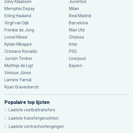
Davy Klaassen
Juventus
Memphis Depay
Milan
Erling Haaland
Real Madrid
Virgil van Dijk
Barcelona
Frenkie de Jong
Man Utd
Lionel Messi
Chelsea
Kylian Mbappé
Inter
Cristiano Ronaldo
PSG
Jurriën Timber
Liverpool
Matthijs de Ligt
Bayern
Vinícius Júnior
Lamine Yamal
Ryan Gravenberch
Populaire top lijsten
Laatste voetbaltransfers
Laatste transfergeruchten
Laatste contractverlengingen