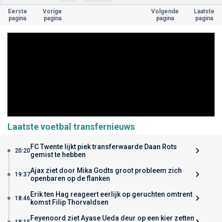
Eerste
Vorige
Volgende
Laatste
pagina
pagina
pagina
pagina
Laatste voetbal transfernieuws
FC Twente lijkt piek transferwaarde Daan Rots
20:20
gemist te hebben
Ajax ziet door Mika Godts groot probleem zich
19:37
openbaren op de flanken
Erik ten Hag reageert eerlijk op geruchten omtrent
18:46
komst Filip Thorvaldsen
Feyenoord ziet Ayase Ueda deur op een kier zetten
18:15