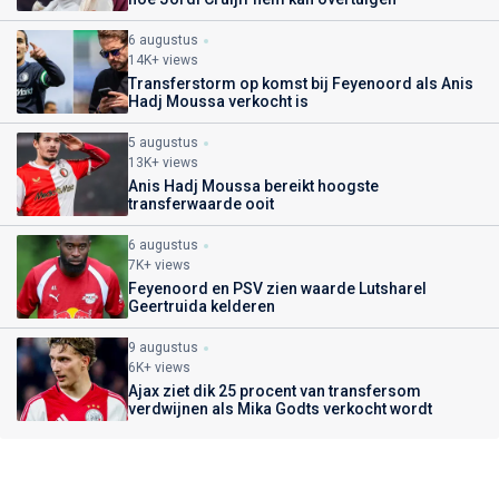
6 augustus
14K+ views
Transferstorm op komst bij Feyenoord als Anis
Hadj Moussa verkocht is
5 augustus
13K+ views
Anis Hadj Moussa bereikt hoogste
transferwaarde ooit
6 augustus
7K+ views
Feyenoord en PSV zien waarde Lutsharel
Geertruida kelderen
9 augustus
6K+ views
Ajax ziet dik 25 procent van transfersom
verdwijnen als Mika Godts verkocht wordt