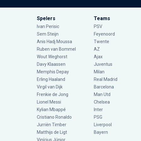
Spelers
Teams
Ivan Perisic
PSV
Sem Steijn
Feyenoord
Anis Hadj Moussa
Twente
Ruben van Bommel
AZ
Wout Weghorst
Ajax
Davy Klaassen
Juventus
Memphis Depay
Milan
Erling Haaland
Real Madrid
Virgil van Dijk
Barcelona
Frenkie de Jong
Man Utd
Lionel Messi
Chelsea
Kylian Mbappé
Inter
Cristiano Ronaldo
PSG
Jurriën Timber
Liverpool
Matthijs de Ligt
Bayern
Vinícius Júnior