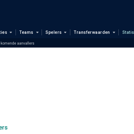
ties
Teams
Spelers
Transferwaarden
Stati
 komende aanvallers
ers