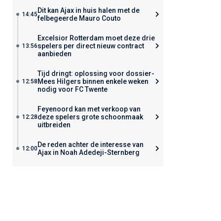
Dit kan Ajax in huis halen met de
14:45
felbegeerde Mauro Couto
Excelsior Rotterdam moet deze drie
spelers per direct nieuw contract
13:56
aanbieden
Tijd dringt: oplossing voor dossier-
Mees Hilgers binnen enkele weken
12:58
nodig voor FC Twente
Feyenoord kan met verkoop van
deze spelers grote schoonmaak
12:28
uitbreiden
De reden achter de interesse van
12:00
Ajax in Noah Adedeji-Sternberg