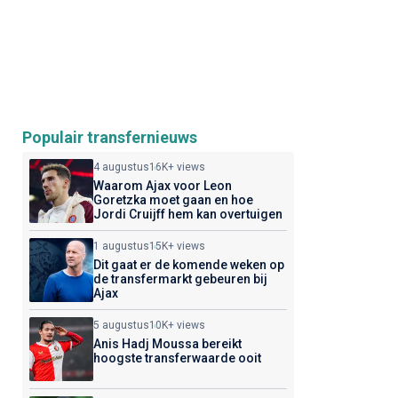
Populair transfernieuws
4 augustus
16K+ views
Waarom Ajax voor Leon
Goretzka moet gaan en hoe
Jordi Cruijff hem kan overtuigen
1 augustus
15K+ views
Dit gaat er de komende weken op
de transfermarkt gebeuren bij
Ajax
5 augustus
10K+ views
Anis Hadj Moussa bereikt
hoogste transferwaarde ooit