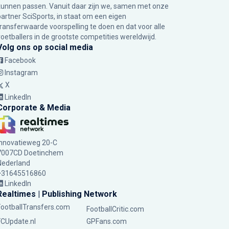
kunnen passen. Vanuit daar zijn we, samen met onze
partner SciSports, in staat om een eigen
transferwaarde voorspelling te doen en dat voor alle
voetballers in de grootste competities wereldwijd.
Volg ons op social media
Facebook
Instagram
X
LinkedIn
Corporate & Media
Innovatieweg 20-C
7007CD Doetinchem
Nederland
+31645516860
LinkedIn
Realtimes | Publishing Network
FootballTransfers.com
FootballCritic.com
FCUpdate.nl
GPFans.com