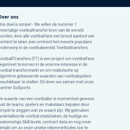
Over ons
Ons doel is simpel - We willen de nummer 1
meertalige voetbaltransfer bron van de wereld
worden, door alle voetbalfans een breed aanbod van
content te laten zien omtrent het meeste populaire
onderwerp in de voetbalwereld: Voetbaltransfers.
FootballTransfers (FT) is een project om voetbalfans
tegemoet te komen in de enorme interesse in de
voetbal transfermarkt en om realistische op
algoritme gebaseerde waarden van voetbalspelers
beschikbaar te stellen. Dit doen we samen met onze
partner
SciSports
.
De waarde van een voetballer is momenteel gewoon
wat de teams, spelers en makelaars bepalen door
simpel te zeggen wat ze waard zijn. Wij gebruiken
gedetailleerde voetbal statistieken, de huidige en
toekomstige Skill levels, contract data en nog meer
details om zo onze unieke rekenmethodes toe te