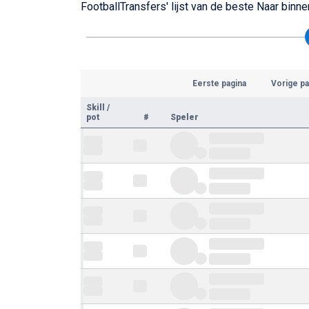
FootballTransfers' lijst van de beste Naar bin
Eerste pagina
Vorige pa
Skill
/
pot
#
Speler