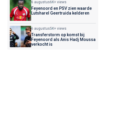
6 augustus
6K+ views
Feyenoord en PSV zien waarde
Lutsharel Geertruida kelderen
6 augustus
5K+ views
Transferstorm op komst bij
Feyenoord als Anis Hadj Moussa
verkocht is