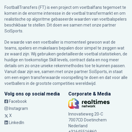
FootballTransfers (FT) is een project om voetbalfans tegemoet te
komen in de enorme interesse in de voetbal transfermarkt en om
realistische op algoritme gebaseerde waarden van voetbalspelers
beschikbaar te stellen. Dit doen we samen met onze partner
SciSports
.
De waarde van een voetballer is momenteel gewoon wat de
teams, spelers en makelaars bepalen door simpel te zeggen wat
ze waard zijn. Wij gebruiken gedetailleerde voetbal statistieken, de
huidige en toekomstige Skill levels, contract data en nog meer
details om zo onze unieke rekenmethodes toe te kunnen passen.
Vanuit daar zijn we, samen met onze partner SciSports, in staat
om een eigen transferwaarde voorspelling te doen en dat voor alle
voetballers in de grootste competities wereldwijd.
Volg ons op social media
Corporate & Media
Facebook
Instagram
Innovatieweg 20-C
X
7007CD Doetinchem
LinkedIn
Nederland
+31645516860