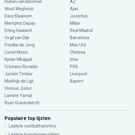
Ruben van Bommel
AZ
Wout Weghorst
Ajax
Davy Klaassen
Juventus
Memphis Depay
Milan
Erling Haaland
Real Madrid
Virgil van Dijk
Barcelona
Frenkie de Jong
Man Utd
Lionel Messi
Chelsea
Kylian Mbappé
Inter
Cristiano Ronaldo
PSG
Jurriën Timber
Liverpool
Matthijs de Ligt
Bayern
Vinícius Júnior
Lamine Yamal
Ryan Gravenberch
Populaire top lijsten
Laatste voetbaltransfers
Laatste transfergeruchten