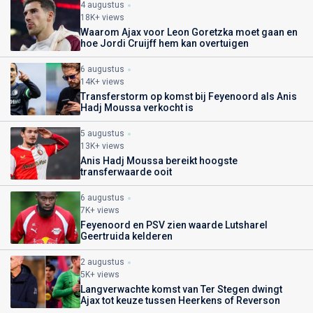
4 augustus
18K+ views
Waarom Ajax voor Leon Goretzka moet gaan en
hoe Jordi Cruijff hem kan overtuigen
6 augustus
14K+ views
Transferstorm op komst bij Feyenoord als Anis
Hadj Moussa verkocht is
5 augustus
13K+ views
Anis Hadj Moussa bereikt hoogste
transferwaarde ooit
6 augustus
7K+ views
Feyenoord en PSV zien waarde Lutsharel
Geertruida kelderen
2 augustus
5K+ views
Langverwachte komst van Ter Stegen dwingt
Ajax tot keuze tussen Heerkens of Reverson