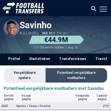
Savinho
A (L), M (RL)
Skill: 80.0
Pot: 90.7
€44.9M
Laatste update: 1 aug. 26
ETV
Profiel
Statistieken
Transfernieuws
Transfer
Vergelijkbare
Potentieel vergelijkbare
spelers
voetballers
Potentieel vergelijkbare voetballers met Savinho
Eerste
Vorige
Volgende
Laatste
pagina
pagina
pagina
pagina
Skill
Speler / Team / Positie
ETV