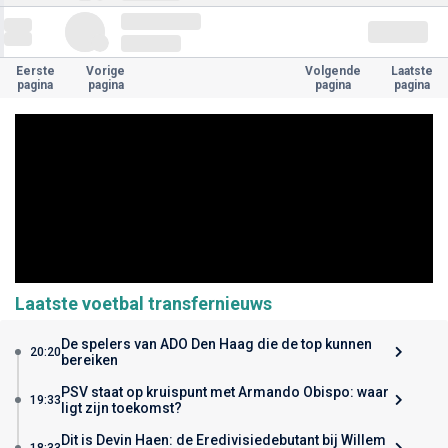
Eerste
Vorige
Volgende
Laatste
pagina
pagina
pagina
pagina
Laatste voetbal transfernieuws
De spelers van ADO Den Haag die de top kunnen
20:20
bereiken
PSV staat op kruispunt met Armando Obispo: waar
19:33
ligt zijn toekomst?
Dit is Devin Haen: de Eredivisiedebutant bij Willem
18:33