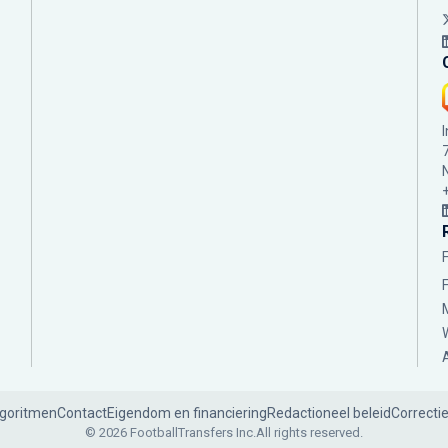
lgoritmen
Contact
Eigendom en financiering
Redactioneel beleid
Correcti
© 2026 FootballTransfers Inc.
All rights reserved.