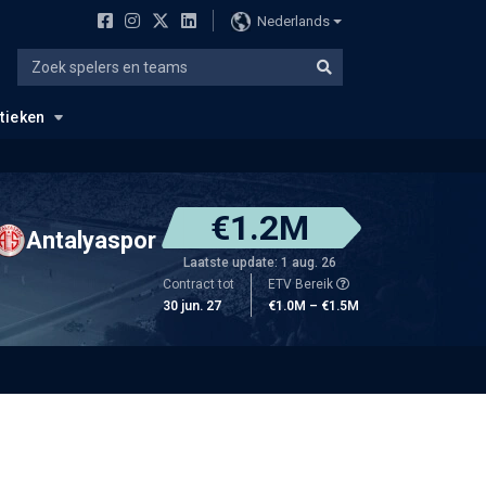
Nederlands
stieken
€1.2M
Antalyaspor
Laatste update: 1 aug. 26
Contract tot
ETV Bereik
30 jun. 27
€1.0M – €1.5M