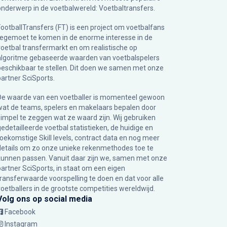
onderwerp in de voetbalwereld: Voetbaltransfers.
FootballTransfers (FT) is een project om voetbalfans
tegemoet te komen in de enorme interesse in de
voetbal transfermarkt en om realistische op
algoritme gebaseerde waarden van voetbalspelers
beschikbaar te stellen. Dit doen we samen met onze
partner
SciSports
.
De waarde van een voetballer is momenteel gewoon
wat de teams, spelers en makelaars bepalen door
simpel te zeggen wat ze waard zijn. Wij gebruiken
gedetailleerde voetbal statistieken, de huidige en
toekomstige Skill levels, contract data en nog meer
details om zo onze unieke rekenmethodes toe te
kunnen passen. Vanuit daar zijn we, samen met onze
partner SciSports, in staat om een eigen
transferwaarde voorspelling te doen en dat voor alle
voetballers in de grootste competities wereldwijd.
Volg ons op social media
Facebook
Instagram