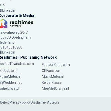
X
LinkedIn
Corporate & Media
Innovatieweg 20-C
7007CD Doetinchem
Nederland
+31645516860
LinkedIn
Realtimes | Publishing Network
FootballTransfers.com
FootballCritic.com
FCUpdate.nl
GPFans.com
MovieMeter.nl
MusicMeter.nl
WijWedden.net
Kelderklasse
Anfield Watch
MeeMetOranje.nl
ebeleid
Privacy policy
Disclaimer
Auteurs