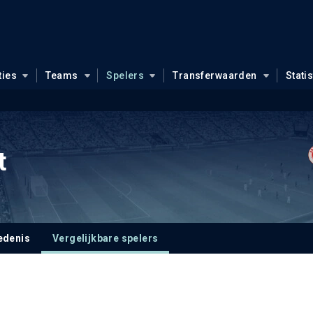
ties
Teams
Spelers
Transferwaarden
Stati
t
edenis
Vergelijkbare spelers