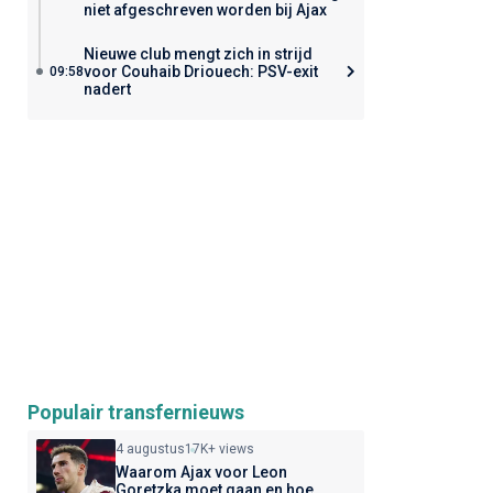
niet afgeschreven worden bij Ajax
Nieuwe club mengt zich in strijd
voor Couhaib Driouech: PSV-exit
09:58
nadert
Populair transfernieuws
4 augustus
17K+ views
Waarom Ajax voor Leon
Goretzka moet gaan en hoe