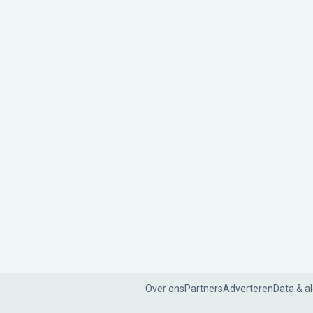
Over ons
Partners
Adverteren
Data & a