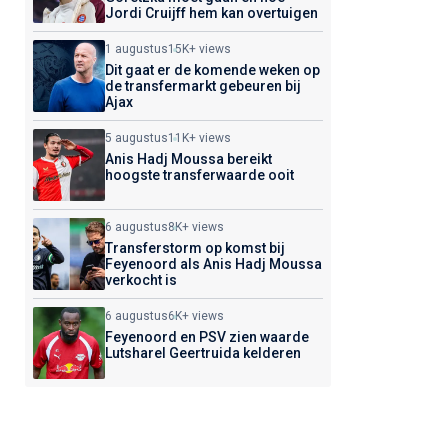
Jordi Cruijff hem kan overtuigen
1 augustus
15K+ views
Dit gaat er de komende weken op
de transfermarkt gebeuren bij
Ajax
5 augustus
11K+ views
Anis Hadj Moussa bereikt
hoogste transferwaarde ooit
6 augustus
8K+ views
Transferstorm op komst bij
Feyenoord als Anis Hadj Moussa
verkocht is
6 augustus
6K+ views
Feyenoord en PSV zien waarde
Lutsharel Geertruida kelderen