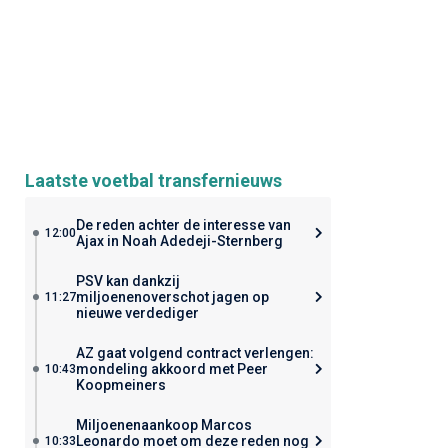
Laatste voetbal transfernieuws
De reden achter de interesse van
12:00
Ajax in Noah Adedeji-Sternberg
PSV kan dankzij
miljoenenoverschot jagen op
11:27
nieuwe verdediger
AZ gaat volgend contract verlengen:
mondeling akkoord met Peer
10:43
Koopmeiners
Miljoenenaankoop Marcos
Leonardo moet om deze reden nog
10:33