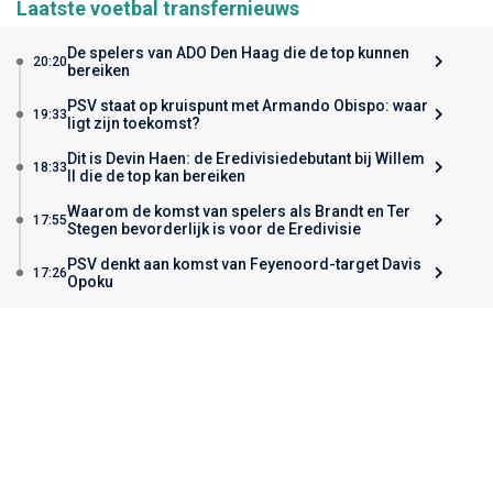
Laatste voetbal transfernieuws
De spelers van ADO Den Haag die de top kunnen
20:20
bereiken
PSV staat op kruispunt met Armando Obispo: waar
19:33
ligt zijn toekomst?
Dit is Devin Haen: de Eredivisiedebutant bij Willem
18:33
II die de top kan bereiken
Waarom de komst van spelers als Brandt en Ter
17:55
Stegen bevorderlijk is voor de Eredivisie
PSV denkt aan komst van Feyenoord-target Davis
17:26
Opoku