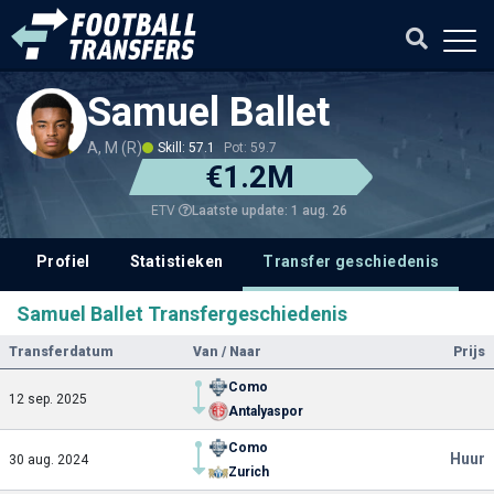
Samuel Ballet
A, M (R)
Skill: 57.1
Pot: 59.7
€1.2M
Laatste update: 1 aug. 26
ETV
Profiel
Statistieken
Transfer geschiedenis
V
Samuel Ballet Transfergeschiedenis
Transferdatum
Van / Naar
Prijs
Como
12 sep. 2025
Antalyaspor
Como
Huur
30 aug. 2024
Zurich