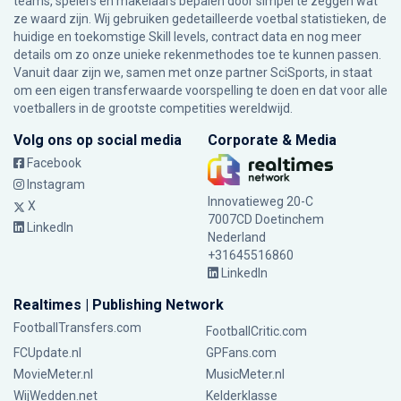
teams, spelers en makelaars bepalen door simpel te zeggen wat
ze waard zijn. Wij gebruiken gedetailleerde voetbal statistieken, de
huidige en toekomstige Skill levels, contract data en nog meer
details om zo onze unieke rekenmethodes toe te kunnen passen.
Vanuit daar zijn we, samen met onze partner SciSports, in staat
om een eigen transferwaarde voorspelling te doen en dat voor alle
voetballers in de grootste competities wereldwijd.
Volg ons op social media
Corporate & Media
Facebook
Instagram
Innovatieweg 20-C
X
7007CD Doetinchem
LinkedIn
Nederland
+31645516860
LinkedIn
Realtimes | Publishing Network
FootballTransfers.com
FootballCritic.com
FCUpdate.nl
GPFans.com
MovieMeter.nl
MusicMeter.nl
WijWedden.net
Kelderklasse