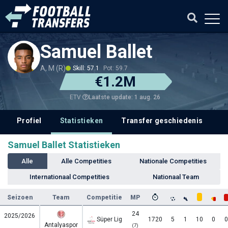
Samuel Ballet
A, M (R)
Skill: 57.1
Pot: 59.7
€1.2M
Laatste update: 1 aug. 26
ETV
Profiel
Statistieken
Transfer geschiedenis
V
Samuel Ballet Statistieken
Alle
Alle Competities
Nationale Competities
Internationaal Competities
Nationaal Team
Seizoen
Team
Competitie
MP
24
2025/2026
Süper Lig
1720
5
1
10
0
0
Antalyaspor
(7)