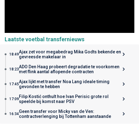
Laatste voetbal transfernieuws
Ajax zet voor megabedrag Mika Godts bekende en
18:49
gevreesde makelaar in
ADO Den Haag probeert degradatie te voorkomen
18:23
met flink aantal aflopende contracten
Ajax lijkt met transfer Noa Lang ideale timing
17:45
gevonden te hebben
Filip Kostić onthult hoe Ivan Perisic grote rol
17:09
speelde bij komst naar PSV
Geen transfer voor Micky van de Ven:
16:34
contractverlenging bij Tottenham aanstaande