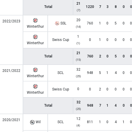
21
Total
1220
7
3
8
0
0
(7)
20
2022/2023
SSL
760
1
0
5
0
0
Winterthur
(14)
1
Swiss Cup
0
1
0
0
0
0
Winterthur
(1)
21
Total
760
2
0
5
0
0
(15)
32
2021/2022
SCL
948
5
1
4
0
0
Winterthur
(25)
0
Swiss Cup
0
2
0
0
0
0
Winterthur
32
Total
948
7
1
4
0
0
(25)
12
2020/2021
Wil
SCL
811
1
0
4
1
0
(4)