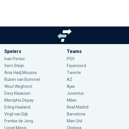
Spelers
Teams
Ivan Perisic
PSV
Sem Steijn
Feyenoord
Anis Hadj Moussa
Twente
Ruben van Bommel
AZ
Wout Weghorst
Ajax
Davy Klaassen
Juventus
Memphis Depay
Milan
Erling Haaland
Real Madrid
Virgil van Dijk
Barcelona
Frenkie de Jong
Man Utd
Lionel Messi
Chelsea