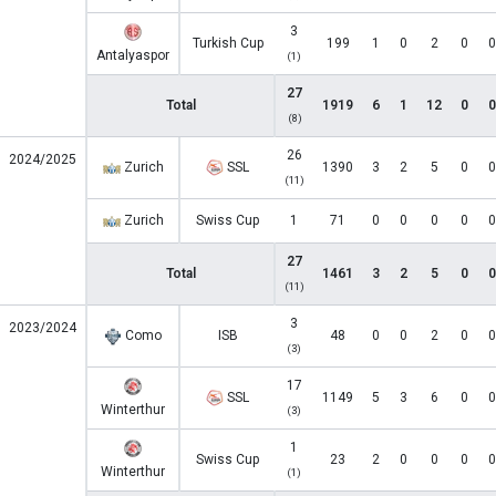
3
Turkish Cup
199
1
0
2
0
0
Antalyaspor
(1)
27
Total
1919
6
1
12
0
0
(8)
26
2024/2025
Zurich
SSL
1390
3
2
5
0
0
(11)
Zurich
Swiss Cup
1
71
0
0
0
0
0
27
Total
1461
3
2
5
0
0
(11)
3
2023/2024
Como
ISB
48
0
0
2
0
0
(3)
17
SSL
1149
5
3
6
0
0
Winterthur
(3)
1
Swiss Cup
23
2
0
0
0
0
Winterthur
(1)