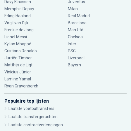
Davy Klaassen
Juventus
Memphis Depay
Milan
Erling Haaland
Real Madrid
Virgil van Dijk
Barcelona
Frenkie de Jong
Man Utd
Lionel Messi
Chelsea
Kylian Mbappé
Inter
Cristiano Ronaldo
PSG
Jurriën Timber
Liverpool
Matthijs de Ligt
Bayern
Vinícius Júnior
Lamine Yamal
Ryan Gravenberch
Populaire top lijsten
Laatste voetbaltransfers
Laatste transfergeruchten
Laatste contractverlengingen