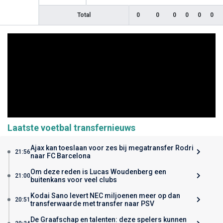
Total
0
0
0
0
0
0
Laatste voetbal transfernieuws
Ajax kan toeslaan voor zes bij megatransfer Rodri
21:56
naar FC Barcelona
Om deze reden is Lucas Woudenberg een
21:00
buitenkans voor veel clubs
Kodai Sano levert NEC miljoenen meer op dan
20:51
transferwaarde met transfer naar PSV
De Graafschap en talenten: deze spelers kunnen