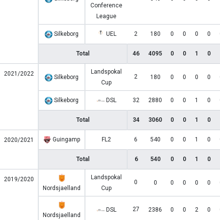
Conference
League
Silkeborg
UEL
2
180
0
0
0
0
Total
46
4095
0
0
1
0
Landspokal
2021/2022
2
Silkeborg
180
0
0
0
0
Cup
Silkeborg
DSL
32
2880
0
0
1
0
Total
34
3060
0
0
1
0
Guingamp
FL2
6
540
0
0
1
0
2020/2021
Total
6
540
0
0
1
0
Landspokal
2019/2020
0
0
0
0
0
0
Nordsjaelland
Cup
27
DSL
2386
0
0
2
0
Nordsjaelland