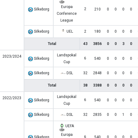
Europa
2
Silkeborg
210
0
0
0
0
Conference
League
Silkeborg
UEL
2
180
0
0
0
0
Total
43
3856
0
0
3
0
Landspokal
2023/2024
6
Silkeborg
540
0
0
0
0
Cup
Silkeborg
DSL
32
2848
0
0
0
0
Total
38
3388
0
0
0
0
Landspokal
2022/2023
6
Silkeborg
540
0
0
0
0
Cup
Silkeborg
DSL
32
2835
0
0
1
0
UEFA
Europa
6
Silkeborg
540
0
0
0
0