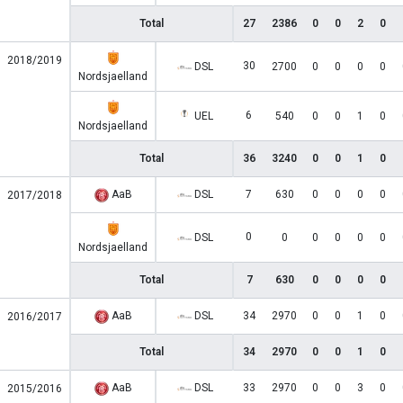
Total
27
2386
0
0
2
0
2018/2019
30
DSL
2700
0
0
0
0
Nordsjaelland
6
UEL
540
0
0
1
0
Nordsjaelland
Total
36
3240
0
0
1
0
AaB
DSL
7
630
0
0
0
0
2017/2018
0
DSL
0
0
0
0
0
Nordsjaelland
Total
7
630
0
0
0
0
AaB
DSL
34
2970
0
0
1
0
2016/2017
Total
34
2970
0
0
1
0
AaB
DSL
33
2970
0
0
3
0
2015/2016