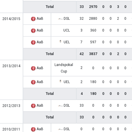
Total
33
2970
0
0
3
0
AaB
DSL
32
2880
0
0
2
0
2014/2015
AaB
UCL
3
360
0
0
0
0
AaB
UEL
7
597
0
0
0
0
Total
42
3837
0
0
2
0
Landspokal
2013/2014
2
AaB
0
0
0
0
0
Cup
AaB
UEL
2
180
0
0
0
0
Total
4
180
0
0
0
0
AaB
DSL
33
0
0
0
0
0
2012/2013
Total
33
0
0
0
0
0
AaB
DSL
0
0
0
0
0
0
2010/2011