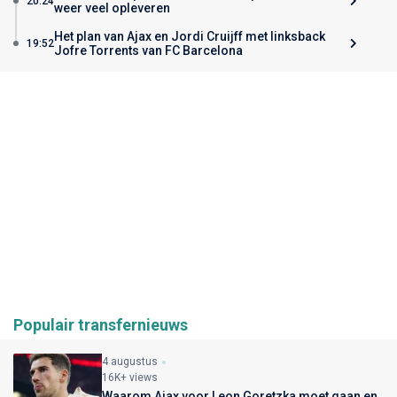
20:24
weer veel opleveren
Het plan van Ajax en Jordi Cruijff met linksback
19:52
Jofre Torrents van FC Barcelona
Populair transfernieuws
4 augustus
16K+ views
Waarom Ajax voor Leon Goretzka moet gaan en