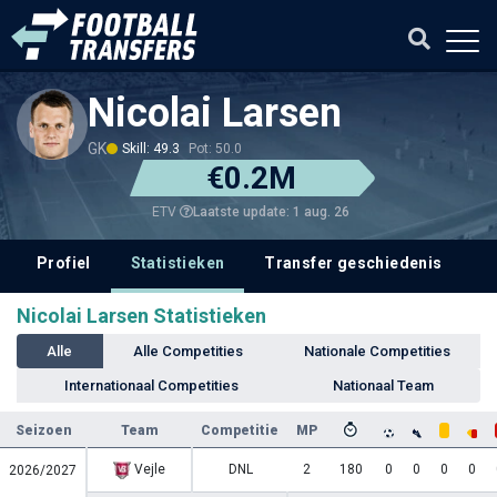
Nicolai Larsen
GK
Skill: 49.3
Pot: 50.0
€0.2M
Laatste update: 1 aug. 26
ETV
Profiel
Statistieken
Transfer geschiedenis
V
Nicolai Larsen Statistieken
Alle
Alle Competities
Nationale Competities
Internationaal Competities
Nationaal Team
Seizoen
Team
Competitie
MP
Vejle
DNL
2
180
0
0
0
0
2026/2027