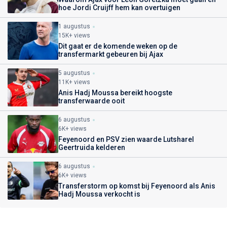
hoe Jordi Cruijff hem kan overtuigen
1 augustus
15K+ views
Dit gaat er de komende weken op de
transfermarkt gebeuren bij Ajax
5 augustus
11K+ views
Anis Hadj Moussa bereikt hoogste
transferwaarde ooit
6 augustus
6K+ views
Feyenoord en PSV zien waarde Lutsharel
Geertruida kelderen
6 augustus
6K+ views
Transferstorm op komst bij Feyenoord als Anis
Hadj Moussa verkocht is