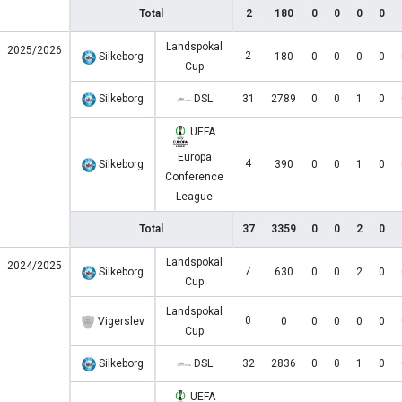
Total
2
180
0
0
0
0
Landspokal
2025/2026
2
Silkeborg
180
0
0
0
0
Cup
Silkeborg
DSL
31
2789
0
0
1
0
UEFA
Europa
4
Silkeborg
390
0
0
1
0
Conference
League
Total
37
3359
0
0
2
0
Landspokal
2024/2025
7
Silkeborg
630
0
0
2
0
Cup
Landspokal
0
Vigerslev
0
0
0
0
0
Cup
Silkeborg
DSL
32
2836
0
0
1
0
UEFA