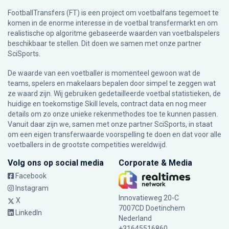
FootballTransfers (FT) is een project om voetbalfans tegemoet te
komen in de enorme interesse in de voetbal transfermarkt en om
realistische op algoritme gebaseerde waarden van voetbalspelers
beschikbaar te stellen. Dit doen we samen met onze partner
SciSports
.
De waarde van een voetballer is momenteel gewoon wat de
teams, spelers en makelaars bepalen door simpel te zeggen wat
ze waard zijn. Wij gebruiken gedetailleerde voetbal statistieken, de
huidige en toekomstige Skill levels, contract data en nog meer
details om zo onze unieke rekenmethodes toe te kunnen passen.
Vanuit daar zijn we, samen met onze partner SciSports, in staat
om een eigen transferwaarde voorspelling te doen en dat voor alle
voetballers in de grootste competities wereldwijd.
Volg ons op social media
Corporate & Media
Facebook
Instagram
Innovatieweg 20-C
X
7007CD Doetinchem
LinkedIn
Nederland
+31645516860