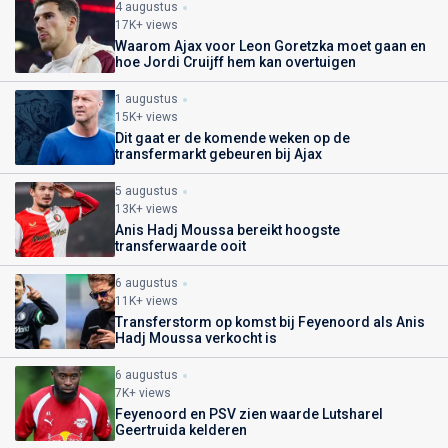
4 augustus
17K+ views
Waarom Ajax voor Leon Goretzka moet gaan en
hoe Jordi Cruijff hem kan overtuigen
1 augustus
15K+ views
Dit gaat er de komende weken op de
transfermarkt gebeuren bij Ajax
5 augustus
13K+ views
Anis Hadj Moussa bereikt hoogste
transferwaarde ooit
6 augustus
11K+ views
Transferstorm op komst bij Feyenoord als Anis
Hadj Moussa verkocht is
6 augustus
7K+ views
Feyenoord en PSV zien waarde Lutsharel
Geertruida kelderen