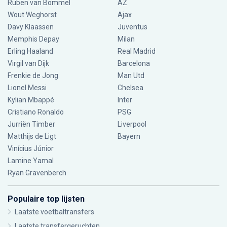
Ruben van Bommel
AZ
Wout Weghorst
Ajax
Davy Klaassen
Juventus
Memphis Depay
Milan
Erling Haaland
Real Madrid
Virgil van Dijk
Barcelona
Frenkie de Jong
Man Utd
Lionel Messi
Chelsea
Kylian Mbappé
Inter
Cristiano Ronaldo
PSG
Jurriën Timber
Liverpool
Matthijs de Ligt
Bayern
Vinícius Júnior
Lamine Yamal
Ryan Gravenberch
Populaire top lijsten
Laatste voetbaltransfers
Laatste transfergeruchten