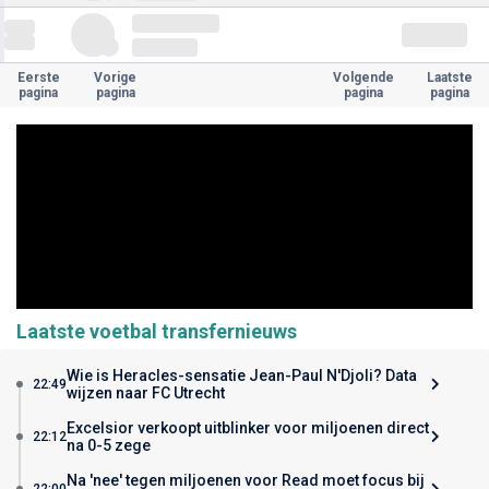
Eerste
Vorige
Volgende
Laatste
pagina
pagina
pagina
pagina
Laatste voetbal transfernieuws
Wie is Heracles-sensatie Jean-Paul N'Djoli? Data
22:49
wijzen naar FC Utrecht
Excelsior verkoopt uitblinker voor miljoenen direct
22:12
na 0-5 zege
Na 'nee' tegen miljoenen voor Read moet focus bij
22:00