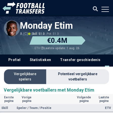
Monday Etim
A (C)
Skill: 51.0
Pot: 51.3
€0.4M
Laatste update: 1 aug. 26
ETV
Profiel
Statistieken
Transfer geschiedenis
V
Vergelijkbare
Potentieel vergelijkbare
spelers
voetballers
Vergelijkbare voetballers met Monday Etim
Eerste
Vorige
Volgende
Laatste
pagina
pagina
pagina
pagina
Skill
Speler / Team / Positie
ETV