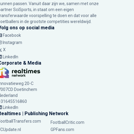
kunnen passen. Vanuit daar zijn we, samen met onze
partner SciSports, in staat om een eigen
transferwaarde voorspelling te doen en dat voor alle
voetballers in de grootste competities wereldwijd.
Volg ons op social media
Facebook
Instagram
X
LinkedIn
Corporate & Media
Innovatieweg 20-C
7007CD Doetinchem
Nederland
+31645516860
LinkedIn
Realtimes | Publishing Network
FootballTransfers.com
FootballCritic.com
FCUpdate.nl
GPFans.com