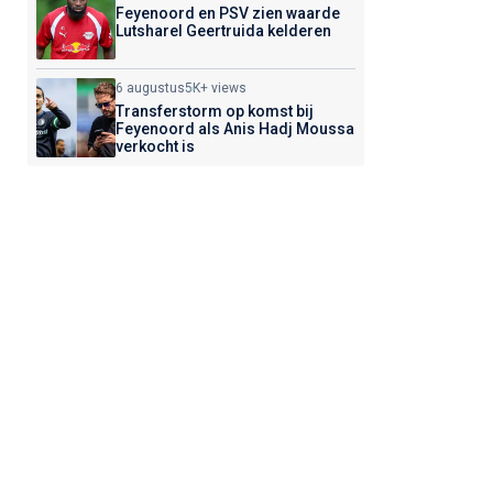
Feyenoord en PSV zien waarde
Lutsharel Geertruida kelderen
6 augustus
5K+ views
Transferstorm op komst bij
Feyenoord als Anis Hadj Moussa
verkocht is