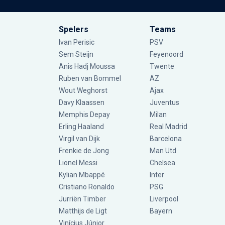
Spelers
Teams
Ivan Perisic
PSV
Sem Steijn
Feyenoord
Anis Hadj Moussa
Twente
Ruben van Bommel
AZ
Wout Weghorst
Ajax
Davy Klaassen
Juventus
Memphis Depay
Milan
Erling Haaland
Real Madrid
Virgil van Dijk
Barcelona
Frenkie de Jong
Man Utd
Lionel Messi
Chelsea
Kylian Mbappé
Inter
Cristiano Ronaldo
PSG
Jurriën Timber
Liverpool
Matthijs de Ligt
Bayern
Vinícius Júnior