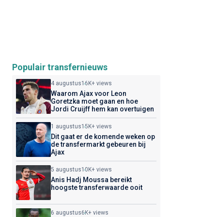
Populair transfernieuws
4 augustus
16K+ views
Waarom Ajax voor Leon
Goretzka moet gaan en hoe
Jordi Cruijff hem kan overtuigen
1 augustus
15K+ views
Dit gaat er de komende weken op
de transfermarkt gebeuren bij
Ajax
5 augustus
10K+ views
Anis Hadj Moussa bereikt
hoogste transferwaarde ooit
6 augustus
6K+ views