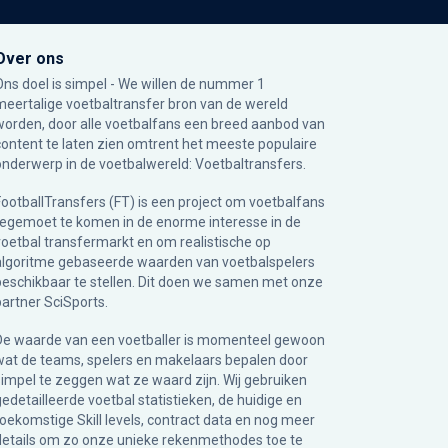
Over ons
Ons doel is simpel - We willen de nummer 1
meertalige voetbaltransfer bron van de wereld
worden, door alle voetbalfans een breed aanbod van
content te laten zien omtrent het meeste populaire
onderwerp in de voetbalwereld: Voetbaltransfers.
FootballTransfers (FT) is een project om voetbalfans
tegemoet te komen in de enorme interesse in de
voetbal transfermarkt en om realistische op
algoritme gebaseerde waarden van voetbalspelers
beschikbaar te stellen. Dit doen we samen met onze
partner
SciSports
.
De waarde van een voetballer is momenteel gewoon
wat de teams, spelers en makelaars bepalen door
simpel te zeggen wat ze waard zijn. Wij gebruiken
gedetailleerde voetbal statistieken, de huidige en
toekomstige Skill levels, contract data en nog meer
details om zo onze unieke rekenmethodes toe te