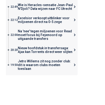
Wie is Heracles-sensatie Jean-Paul
22:49
N'Djoli? Data wijzen naar FC Utrecht
Excelsior verkoopt uitblinker voor
22:12
miljoenen direct na 0-5 zege
Na 'nee' tegen miljoenen voor Read
moet focus bij Feyenoord op
22:00
uitgaande transfers
Nieuw hoofdstuk in transfersaga:
20:20
Ajax kan Torrents direct weer slijten
Jetro Willems zit nog zonder club:
dit is waarom clubs moeten
19:50
toeslaan