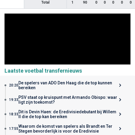
Total
1
90
0
0
0
0
0
Laatste voetbal transfernieuws
De spelers van ADO Den Haag die de top kunnen
20:20
bereiken
PSV staat op kruispunt met Armando Obispo: waar
19:33
ligt zijn toekomst?
Dit is Devin Haen: de Eredivisiedebutant bij Willem
18:33
II die de top kan bereiken
Waarom de komst van spelers als Brandt en Ter
17:55
Stegen bevorderlijk is voor de Eredivisie