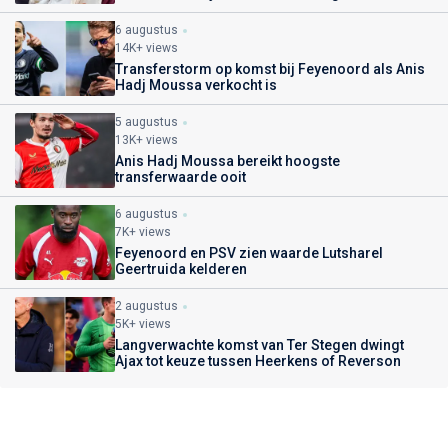
6 augustus
14K+ views
Transferstorm op komst bij Feyenoord als Anis
Hadj Moussa verkocht is
5 augustus
13K+ views
Anis Hadj Moussa bereikt hoogste
transferwaarde ooit
6 augustus
7K+ views
Feyenoord en PSV zien waarde Lutsharel
Geertruida kelderen
2 augustus
5K+ views
Langverwachte komst van Ter Stegen dwingt
Ajax tot keuze tussen Heerkens of Reverson