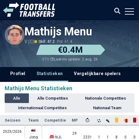
Mathijs Menu
V (C)
Skill: 47.2
Pot: 61.4
€0.4M
Laatste update: 2 aug. 26
ETV
Profiel
Statistieken
Vergelijkbare spelers
Mathijs Menu Statistieken
Alle
Alle Competities
Nationale Competities
Internationaal Competities
Nationaal Team
Seizoen
Team
Competitie
MP
2025/2026
29
Jong
NJL
2231
1
1
8
0
0