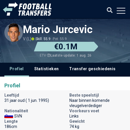
Mario Jurcevic
V (L)
Skill: 55.9
Pot: 55.9
€0.1M
Laatste update: 1 aug. 26
ETV
Profiel
Statistieken
Transfer geschiedenis
V
Profiel
Leeftijd
Beste speelstijl
31 jaar oud ( 1 jun. 1995)
Naar binnen komende
vleugelverdediger
Nationaliteit
Voorkeurs voet
SVN
Links
Lengte
Gewicht
186cm
74 kg