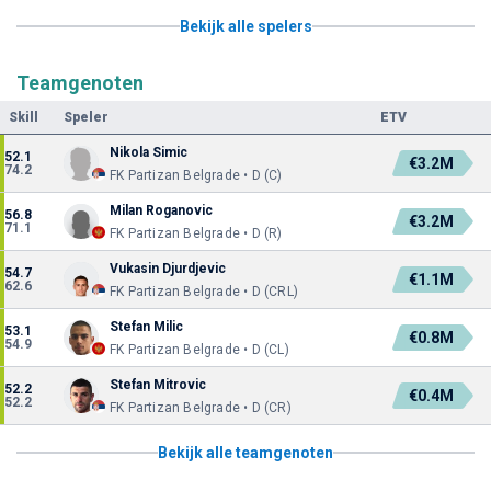
Bekijk alle spelers
Teamgenoten
Skill
Speler
ETV
Nikola Simic
52.1
€3.2M
74.2
FK Partizan Belgrade • D (C)
Milan Roganovic
56.8
€3.2M
71.1
FK Partizan Belgrade • D (R)
Vukasin Djurdjevic
54.7
€1.1M
62.6
FK Partizan Belgrade • D (CRL)
Stefan Milic
53.1
€0.8M
54.9
FK Partizan Belgrade • D (CL)
Stefan Mitrovic
52.2
€0.4M
52.2
FK Partizan Belgrade • D (CR)
Bekijk alle teamgenoten