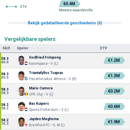
€0.4M
ETV
Meeste waardevolle
Bekijk gedetailleerde geschiedenis (6)
Vergelijkbare spelers
Skill
Speler
ETV
Godfried Frimpong
58.3
€1.2M
60.6
Kasimpasa • V (L)
Triantafyllos Tsapras
58.3
€1.3M
65.0
Panathinaikos Athens • V (R)
Mário Camora
58.3
€0.2M
58.3
CFR Cluj • V (L)
Bas Kuipers
58.2
€0.6M
58.2
Sparta Rotterdam • V (L)
Jayden Meghoma
58.2
€1.9M
76.3
Brentford FC • V, M (L)